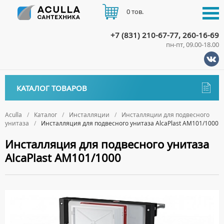
0 тов.
+7 (831) 210-67-77, 260-16-69
пн-пт, 09.00-18.00
КАТАЛОГ
КАТАЛОГ ТОВАРОВ
АКЦИИ
Аксессуары
ДОСТАВКА
Aculla
Каталог
Инсталляции
Инсталляции для подвесного
унитаза
Инсталляция для подвесного унитаза AlcaPlast AM101/1000
ДЕРЖАТЕЛИ
Биде
ОПЛАТА
Инсталляция для подвесного унитаза
ДИСПЕНСЕРЫ
НАПОЛЬНЫЕ БИДЕ
Ванны
AlcaPlast AM101/1000
ДОЗАТОРЫ ДЛЯ МЫЛА
ПОДВЕСНЫЕ БИДЕ
АКРИЛОВЫЕ ВАННЫ
КОНТАКТЫ
Ванны комплектующие
ЕРШИКИ
КРЫШКИ ДЛЯ БИДЕ
МРАМОРНЫЕ ВАННЫ
БОКОВЫЕ ПАНЕЛИ
Водонагреватели
КРЮЧКИ
СИФОНЫ ДЛЯ БИДЕ
ОТДЕЛЬНОСТОЯЩИЕ ВАННЫ
НОЖКИ
ВОДОНАГРЕВАТЕЛИ КОМБИНИРОВАННОГО НАГРЕВА
Все для душа
МЫЛЬНИЦЫ
СТАЛЬНЫЕ ВАННЫ
ПОДГОЛОВНИКИ
ВОДОНАГРЕВАТЕЛИ КОСВЕННОГО НАГРЕВА
ПОЛОТЕНЦЕДЕРЖАТЕЛИ
ДУШЕВЫЕ ДВЕРИ
Встройка
СИДЯЧИЕ ВАННЫ