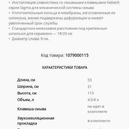
•
Инсталляция совместима со смывными клавишами Geberit
НАКЛАДНЫЕ УМЫВАЛЬНИКИ
УНИТАЗЫ-КОМПАКТЫ
серии Sigma для механической системы смыва
ТЕРМОСТАТИЧЕСКИЕ СМЕСИТЕЛИ
•
Уплотнительные кольца и мембраны, изготовленные из
ПОДВЕСНЫЕ УМЫВАЛЬНИКИ
УНИТАЗЫ С БИДЕТКОЙ
ЦВЕТНЫЕ СМЕСИТЕЛИ
силикона, менее подвержены деформации и имеют
УМЫВАЛЬНИКИ НАД СТИРАЛЬНЫМИ МАШИНАМИ
увеличенный срок службы
КРЫШКИ-СИДЕНЬЯ
УГЛОВЫЕ ВЕНТИЛЯ ДЛЯ СМЕСИТЕЛЕЙ
•
Стандартное межосевое расстояние под крепёжные
УМЫВАЛЬНИКИ С ПЬЕДЕСТАЛАМИ
КОМПЛЕКТУЮЩИЕ ДЛЯ УНИТАЗОВ
шпильки для керамики — 18/23 см
•
Диаметр слива: 9 см.
ПЬЕДЕСТАЛЫ ДЛЯ УМЫВАЛЬНИКОВ
ПОЛУПЬЕДЕСТАЛЫ ДЛЯ УМЫВАЛЬНИКОВ
Код товара:
1079000115
ХАРАКТЕРИСТИКИ ТОВАРА
Длина, см
53
Ширина, см
21
Высота, см
113
Объем, л
4.5/6 л
не идет в
Клавиша смыва
комплекте
Звукоизоляционная
в комплекте
прокладка