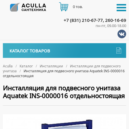
0 тов.
+7 (831) 210-67-77, 260-16-69
пн-пт, 09.00-18.00
КАТАЛОГ
КАТАЛОГ ТОВАРОВ
АКЦИИ
Аксессуары
ДОСТАВКА
Aculla
Каталог
Инсталляции
Инсталляции для подвесного
унитаза
Инсталляция для подвесного унитаза Aquatek INS-0000016
ДЕРЖАТЕЛИ
Биде
отдельностоящая
ОПЛАТА
ДИСПЕНСЕРЫ
НАПОЛЬНЫЕ БИДЕ
Ванны
Инсталляция для подвесного унитаза
ДОЗАТОРЫ ДЛЯ МЫЛА
ПОДВЕСНЫЕ БИДЕ
Aquatek INS-0000016 отдельностоящая
АКРИЛОВЫЕ ВАННЫ
КОНТАКТЫ
Ванны комплектующие
ЕРШИКИ
КРЫШКИ ДЛЯ БИДЕ
МРАМОРНЫЕ ВАННЫ
БОКОВЫЕ ПАНЕЛИ
Водонагреватели
КРЮЧКИ
СИФОНЫ ДЛЯ БИДЕ
ОТДЕЛЬНОСТОЯЩИЕ ВАННЫ
НОЖКИ
ВОДОНАГРЕВАТЕЛИ КОМБИНИРОВАННОГО НАГРЕВА
Все для душа
МЫЛЬНИЦЫ
СТАЛЬНЫЕ ВАННЫ
ПОДГОЛОВНИКИ
ВОДОНАГРЕВАТЕЛИ КОСВЕННОГО НАГРЕВА
ПОЛОТЕНЦЕДЕРЖАТЕЛИ
ДУШЕВЫЕ ДВЕРИ
Встройка
СИДЯЧИЕ ВАННЫ