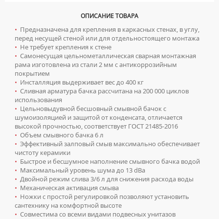
ЗЕРКАЛА БЕЗ ПОДСВЕТКИ
Мойки для кухни
ОПИСАНИЕ ТОВАРА
ЗЕРКАЛА С ПОДСВЕТКОЙ
ГРАНИТНЫЕ МОЙКИ
Писсуары
•
Предназначена для крепления в каркасных стенах, в углу,
ЗЕРКАЛЬНЫЕ ШКАФЫ БЕЗ ПОДСВЕТКИ
КВАРЦЕВЫЕ МОЙКИ
перед несущей стеной или для отдельностоящего монтажа
ДЛЯ МУЖЧИН
Полотенцесушители
ЗЕРКАЛЬНЫЕ ШКАФЫ С ПОДСВЕТКОЙ
•
Не требует крепления к стене
МОЙКИ ДЛЯ ПОДСТОЛЬНОГО МОНТАЖА
СИФОНЫ ДЛЯ ПИССУАРОВ
•
Самонесущая цельнометаллическая сварная монтажная
ВОДЯНЫЕ ПОЛОТЕНЦЕСУШИТЕЛИ
Радиаторы отопления
ПЕНАЛЫ НАПОЛЬНЫЕ
рама изготовлена из стали 2 мм с антикоррозийным
МОЙКИ ИЗ ИСКУССТВЕННОГО КАМНЯ
СМЫВНЫЕ УСТРОЙСТВА ДЛЯ ПИССУАРОВ
ЭЛЕКТРИЧЕСКИЕ ПОЛОТЕНЦЕСУШИТЕЛИ
покрытием
АЛЮМИНИЕВЫЕ РАДИАТОРЫ
Ревизионные люки
ПЕНАЛЫ ПОДВЕСНЫЕ
МОЙКИ ИЗ НЕРЖАВЕЮЩЕЙ СТАЛИ
•
Инсталляция выдерживает вес до 400 кг
КОМПЛЕКТУЮЩИЕ ДЛЯ ПОЛОТЕНЦЕСУШИТЕЛЕЙ
БИМЕТАЛЛИЧЕСКИЕ РАДИАТОРЫ
ПОЛУПЕНАЛЫ НАПОЛЬНЫЕ
•
Сливная арматура бачка рассчитана на 200 000 циклов
ЛЮКИ ПОД ПЛИТКУ
Сантехника для МГН
МРАМОРНЫЕ МОЙКИ
использования
СТАЛЬНЫЕ РАДИАТОРЫ
ПОЛУПЕНАЛЫ ПОДВЕСНЫЕ
ЛЮКИ ПОД ПОКРАСКУ
•
Цельновыдувной бесшовный смывной бачок с
ПРОФЕССИОНАЛЬНЫЕ МОЙКИ
ИНСТАЛЛЯЦИИ ДЛЯ МГН
Смесители
шумоизоляцией и защитой от конденсата, отличается
КОМПЛЕКТУЮЩИЕ ДЛЯ РАДИАТОРОВ
ТУМБЫ С УМЫВАЛЬНИКОМ НАПОЛЬНЫЕ
НАПОЛЬНЫЕ ЛЮКИ
СИФОНЫ ДЛЯ КУХОННЫХ МОЕК
ПОРУЧНИ ДЛЯ МГН
высокой прочностью, соответствует ГОСТ 21485-2016
СМЕСИТЕЛИ ДЛЯ БИДЕ
Сифоны
ТУМБЫ С УМЫВАЛЬНИКОМ ПОДВЕСНЫЕ
•
Объем смывного бачка 6 л
СМЕСИТЕЛИ ДЛЯ МГН
•
Эффективный залповый смыв максимально обеспечивает
СМЕСИТЕЛИ ДЛЯ ВАННЫ
ДЛЯ ДУШЕВЫХ ПОДДОНОВ
Сушилки для рук
ШКАФЫ НАВЕСНЫЕ
чистоту керамики
УМЫВАЛЬНИКИ ДЛЯ МГН
СМЕСИТЕЛИ ДЛЯ ДУША
•
Быстрое и бесшумное наполнение смывного бачка водой
ДЛЯ УМЫВАЛЬНИКОВ
АВТОМАТИЧЕСКИЕ СУШИЛКИ ДЛЯ РУК
Умывальники
УНИТАЗЫ ДЛЯ МГН
•
Максимальный уровень шума до 13 dBa
СМЕСИТЕЛИ ДЛЯ КУХНИ
•
Двойной режим слива 3/6 л для снижения расхода воды
НАЖИМНЫЕ СУШИЛКИ ДЛЯ РУК
ВРЕЗНЫЕ УМЫВАЛЬНИКИ
Унитазы
•
Механическая активация смыва
СМЕСИТЕЛИ ДЛЯ УМЫВАЛЬНИКА
ПОГРУЖНЫЕ СУШИЛКИ ДЛЯ РУК
•
Ножки с простой регулировкой позволяют установить
ДВОЙНЫЕ УМЫВАЛЬНИКИ
ПОДВЕСНЫЕ УНИТАЗЫ
СМЕСИТЕЛИ МОНО
сантехнику на комфортной высоте
МЕБЕЛЬНЫЕ УМЫВАЛЬНИКИ
•
Совместима со всеми видами подвесных унитазов
ПРИСТАВНЫЕ УНИТАЗЫ
СМЕСИТЕЛИ НА БОРТ ВАННЫ