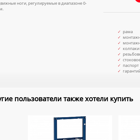
ижные ноги, регулируемые в диапазоне 0-
м.
✓
рама
✓
монтажн
✓
монтажны
✓
колпаки 
✓
резьбово
✓
стоковое
✓
паспорт 
✓
гаранти
гие пользователи также хотели купить