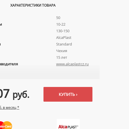
ХАРАКТЕРИСТИКИ ТОВАРА
50
м
10-22
130-150
AlcaPlast
я
Standard
Чехия
15 лет
зводителя
www.alcaplastcz.ru
07
руб.
КУПИТЬ ›
б. в месяц *