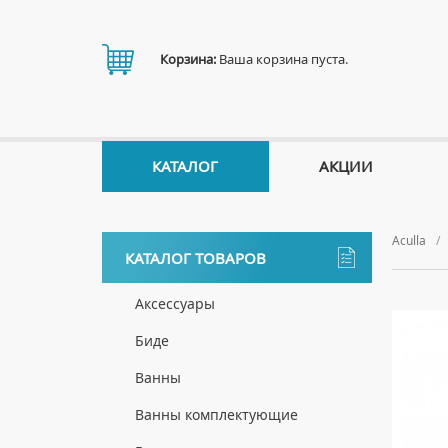
Корзина:
Ваша корзина пуста.
КАТАЛОГ
АКЦИИ
Aculla
КАТАЛОГ ТОВАРОВ
Аксессуары
ДЕРЖАТЕЛИ
Биде
ДИСПЕНСЕРЫ
НАПОЛЬНЫЕ БИДЕ
Ванны
ДОЗАТОРЫ ДЛЯ МЫЛА
ПОДВЕСНЫЕ БИДЕ
АКРИЛОВЫЕ ВАННЫ
Ванны комплектующие
ЕРШИКИ
КРЫШКИ ДЛЯ БИДЕ
МРАМОРНЫЕ ВАННЫ
БОКОВЫЕ ПАНЕЛИ