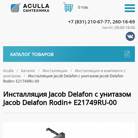
0 тов.
+7 (831) 210-67-77, 260-16-69
пн-пт, 09.00-18.00
КАТАЛОГ
КАТАЛОГ ТОВАРОВ
АКЦИИ
Аксессуары
ДОСТАВКА
Aculla
Каталог
Инсталляции
Инсталляции в комплекте с
унитазом
Инсталляция Jacob Delafon с унитазом Jacob Delafon
ДЕРЖАТЕЛИ
Биде
Rodin+ E21749RU-00
ОПЛАТА
ДИСПЕНСЕРЫ
НАПОЛЬНЫЕ БИДЕ
Ванны
Инсталляция Jacob Delafon с унитазом
ДОЗАТОРЫ ДЛЯ МЫЛА
ПОДВЕСНЫЕ БИДЕ
Jacob Delafon Rodin+ E21749RU-00
АКРИЛОВЫЕ ВАННЫ
КОНТАКТЫ
Ванны комплектующие
ЕРШИКИ
КРЫШКИ ДЛЯ БИДЕ
МРАМОРНЫЕ ВАННЫ
БОКОВЫЕ ПАНЕЛИ
Водонагреватели
КРЮЧКИ
СИФОНЫ ДЛЯ БИДЕ
ОТДЕЛЬНОСТОЯЩИЕ ВАННЫ
НОЖКИ
ВОДОНАГРЕВАТЕЛИ КОМБИНИРОВАННОГО НАГРЕВА
Все для душа
МЫЛЬНИЦЫ
СТАЛЬНЫЕ ВАННЫ
ПОДГОЛОВНИКИ
ВОДОНАГРЕВАТЕЛИ КОСВЕННОГО НАГРЕВА
ПОЛОТЕНЦЕДЕРЖАТЕЛИ
ДУШЕВЫЕ ДВЕРИ
Встройка
СИДЯЧИЕ ВАННЫ