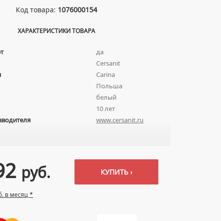
Код товара:
1076000154
ХАРАКТЕРИСТИКИ ТОВАРА
т
да
Cersanit
я
Carina
Польша
белый
10 лет
зводителя
www.cersanit.ru
92
руб.
КУПИТЬ ›
б. в месяц *