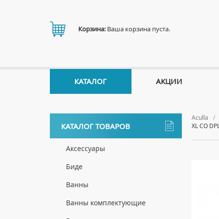
Корзина:
Ваша корзина пуста.
КАТАЛОГ
АКЦИИ
Aculla
КАТАЛОГ ТОВАРОВ
XL CO DPL
Аксессуары
ДЕРЖАТЕЛИ
Биде
ДИСПЕНСЕРЫ
НАПОЛЬНЫЕ БИДЕ
Ванны
ДОЗАТОРЫ ДЛЯ МЫЛА
ПОДВЕСНЫЕ БИДЕ
АКРИЛОВЫЕ ВАННЫ
Ванны комплектующие
ЕРШИКИ
КРЫШКИ ДЛЯ БИДЕ
МРАМОРНЫЕ ВАННЫ
БОКОВЫЕ ПАНЕЛИ