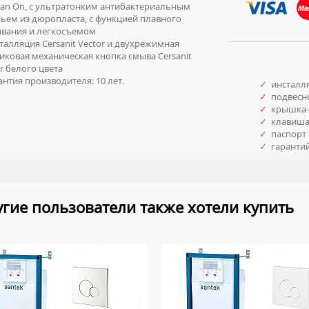
ean On, с ультратонким антибактериальным
ьем из дюропласта, с функцией плавного
ывания и легкосъемом
алляция Cersanit Vector и двухрежимная
иковая механическая кнопка смыва Cersanit
r белого цвета
нтия производителя: 10 лет.
✓
инсталл
✓
подвесно
✓
крышка-
✓
клавиша
✓
паспорт 
✓
гаранти
гие пользователи также хотели купить