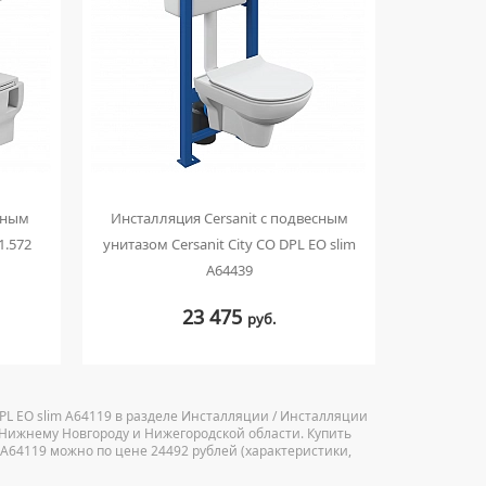
сным
Инсталляция Cersanit с подвесным
Инстал
1.572
унитазом Cersanit City CO DPL EO slim
унитаз
A64439
23 475
руб.
DPL EO slim A64119 в разделе Инсталляции / Инсталляции
о Нижнему Новгороду и Нижегородской области. Купить
m A64119 можно по цене 24492 рублей (характеристики,