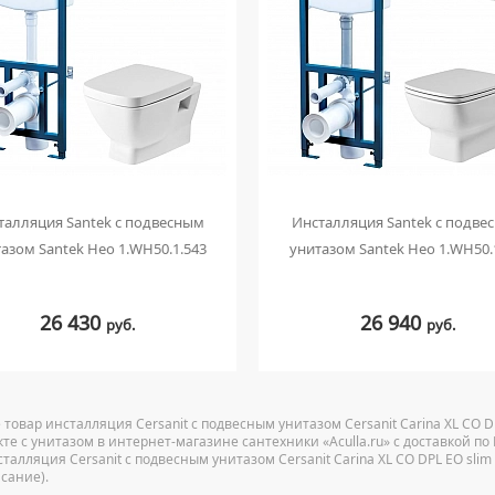
талляция Santek с подвесным
Инсталляция Santek с подве
азом Santek Нео 1.WH50.1.543
унитазом Santek Нео 1.WH50.
26 430
26 940
руб.
руб.
 товар инсталляция Cersanit с подвесным унитазом Cersanit Carina XL CO 
кте с унитазом в интернет-магазине сантехники «Aculla.ru» с доставкой п
сталляция Cersanit с подвесным унитазом Cersanit Carina XL CO DPL EO sli
исание).