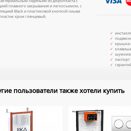
актериальным сиденьем из дюропласта с
ией плавного закрывания и легкосъемом, с
ляцией Black и пластиковой кнопкой смыва
пластик хром глянцевый.
✓
инсталл
✓
подвесно
✓
крышка-
✓
клавиша
✓
шумоизо
✓
паспорт 
✓
гаранти
гие пользователи также хотели купить