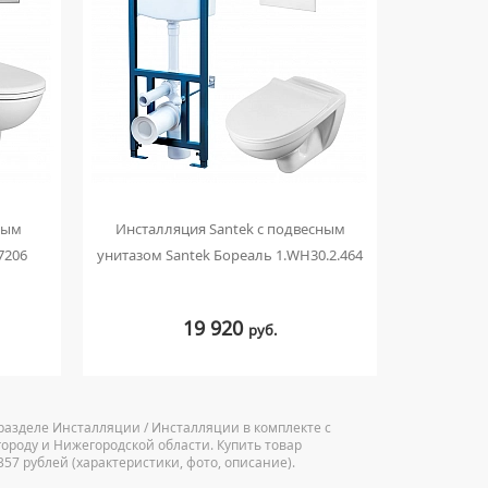
ным
Инсталляция Santek с подвесным
Инсталл
7206
унитазом Santek Бореаль 1.WH30.2.464
унитазом S
19 920
руб.
 разделе Инсталляции / Инсталляции в комплекте с
городу и Нижегородской области. Купить товар
357 рублей (характеристики, фото, описание).