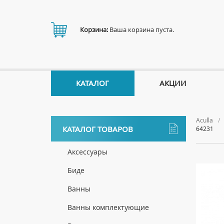
Корзина:
Ваша корзина пуста.
КАТАЛОГ
АКЦИИ
Aculla
КАТАЛОГ ТОВАРОВ
64231
Аксессуары
ДЕРЖАТЕЛИ
Биде
ДИСПЕНСЕРЫ
НАПОЛЬНЫЕ БИДЕ
Ванны
ДОЗАТОРЫ ДЛЯ МЫЛА
ПОДВЕСНЫЕ БИДЕ
АКРИЛОВЫЕ ВАННЫ
Ванны комплектующие
ЕРШИКИ
КРЫШКИ ДЛЯ БИДЕ
МРАМОРНЫЕ ВАННЫ
БОКОВЫЕ ПАНЕЛИ