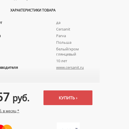
ХАРАКТЕРИСТИКИ ТОВАРА
т
да
Cersanit
я
Parva
Польша
белый/хром
глянцевый
10 лет
зводителя
www.cersanit.ru
57
руб.
КУПИТЬ ›
б. в месяц *