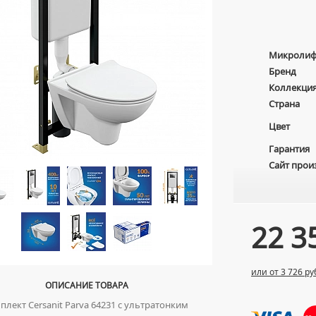
Микролиф
Бренд
Коллекци
Страна
Цвет
Гарантия
Сайт прои
22 3
или от 3 726 ру
ОПИСАНИЕ ТОВАРА
лект Cersanit Parva 64231 с ультратонким