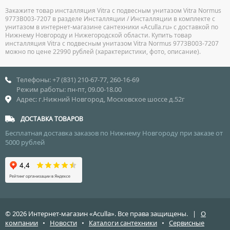
Закажите товар инсталляция Vitra с подвесным унитазом Vitra Normus
9773B003-7207 в разделе Инсталляции / Инсталляции в комплекте с
унитазом в интернет-магазине сантехники «Aculla.ru» с доставкой по
Нижнему Новгороду и Нижегородской области. Купить товар
инсталляция Vitra с подвесным унитазом Vitra Normus 9773B003-7207
можно по цене 22990 рублей (характеристики, фото, описание).
Телефоны: +7 (831) 210-67-77, 260-16-69
Режим работы: пн-пт, 09.00-18.00
Адрес: г.Нижний Новгород, Московское шоссе д.52г
ДОСТАВКА ТОВАРОВ
Бесплатная доставка заказов по Нижнему Новгороду при заказе от
5000 рублей
© 2026 Интернет-магазин «Aculla». Все права защищены. |
О
компании
•
Новости
•
Каталоги сантехники
•
Сервисные