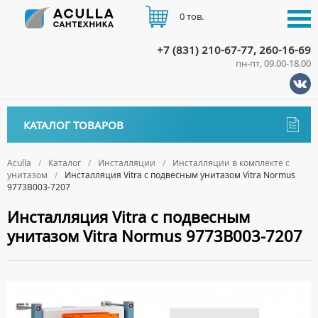
0 тов.
+7 (831) 210-67-77, 260-16-69
пн-пт, 09.00-18.00
КАТАЛОГ
КАТАЛОГ ТОВАРОВ
АКЦИИ
Аксессуары
ДОСТАВКА
Aculla
Каталог
Инсталляции
Инсталляции в комплекте с
унитазом
Инсталляция Vitra с подвесным унитазом Vitra Normus
ДЕРЖАТЕЛИ
Биде
9773B003-7207
ОПЛАТА
ДИСПЕНСЕРЫ
НАПОЛЬНЫЕ БИДЕ
Ванны
Инсталляция Vitra с подвесным
ДОЗАТОРЫ ДЛЯ МЫЛА
ПОДВЕСНЫЕ БИДЕ
унитазом Vitra Normus 9773B003-7207
АКРИЛОВЫЕ ВАННЫ
КОНТАКТЫ
Ванны комплектующие
ЕРШИКИ
КРЫШКИ ДЛЯ БИДЕ
МРАМОРНЫЕ ВАННЫ
БОКОВЫЕ ПАНЕЛИ
Водонагреватели
КРЮЧКИ
СИФОНЫ ДЛЯ БИДЕ
ОТДЕЛЬНОСТОЯЩИЕ ВАННЫ
НОЖКИ
ВОДОНАГРЕВАТЕЛИ КОМБИНИРОВАННОГО НАГРЕВА
Все для душа
МЫЛЬНИЦЫ
СТАЛЬНЫЕ ВАННЫ
ПОДГОЛОВНИКИ
ВОДОНАГРЕВАТЕЛИ КОСВЕННОГО НАГРЕВА
ПОЛОТЕНЦЕДЕРЖАТЕЛИ
ДУШЕВЫЕ ДВЕРИ
Встройка
СИДЯЧИЕ ВАННЫ