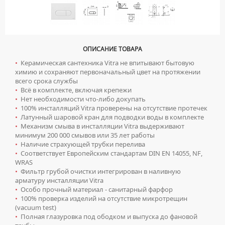
ЗЕРКАЛА БЕЗ ПОДСВЕТКИ
Мойки для кухни
ЗЕРКАЛА С ПОДСВЕТКОЙ
ГРАНИТНЫЕ МОЙКИ
Писсуары
ЗЕРКАЛЬНЫЕ ШКАФЫ БЕЗ ПОДСВЕТКИ
КВАРЦЕВЫЕ МОЙКИ
ДЛЯ МУЖЧИН
Полотенцесушители
ЗЕРКАЛЬНЫЕ ШКАФЫ С ПОДСВЕТКОЙ
ОПИСАНИЕ ТОВАРА
МОЙКИ ДЛЯ ПОДСТОЛЬНОГО МОНТАЖА
СИФОНЫ ДЛЯ ПИССУАРОВ
ВОДЯНЫЕ ПОЛОТЕНЦЕСУШИТЕЛИ
Радиаторы отопления
•
Керамическая сантехника Vitra не впитывают бытовую
ПЕНАЛЫ НАПОЛЬНЫЕ
МОЙКИ ИЗ ИСКУССТВЕННОГО КАМНЯ
СМЫВНЫЕ УСТРОЙСТВА ДЛЯ ПИССУАРОВ
химию и сохраняют первоначальный цвет на протяжении
ЭЛЕКТРИЧЕСКИЕ ПОЛОТЕНЦЕСУШИТЕЛИ
АЛЮМИНИЕВЫЕ РАДИАТОРЫ
Ревизионные люки
ПЕНАЛЫ ПОДВЕСНЫЕ
всего срока службы
МОЙКИ ИЗ НЕРЖАВЕЮЩЕЙ СТАЛИ
КОМПЛЕКТУЮЩИЕ ДЛЯ ПОЛОТЕНЦЕСУШИТЕЛЕЙ
•
Всё в комплекте, включая крепежи
БИМЕТАЛЛИЧЕСКИЕ РАДИАТОРЫ
ПОЛУПЕНАЛЫ НАПОЛЬНЫЕ
ЛЮКИ ПОД ПЛИТКУ
Сантехника для МГН
МРАМОРНЫЕ МОЙКИ
•
Нет необходимости что-либо докупать
СТАЛЬНЫЕ РАДИАТОРЫ
•
100% инсталляций Vitra проверены на отсутствие протечек
ПОЛУПЕНАЛЫ ПОДВЕСНЫЕ
ЛЮКИ ПОД ПОКРАСКУ
ПРОФЕССИОНАЛЬНЫЕ МОЙКИ
ИНСТАЛЛЯЦИИ ДЛЯ МГН
Смесители
•
Латунный шаровой кран для подводки воды в комплекте
КОМПЛЕКТУЮЩИЕ ДЛЯ РАДИАТОРОВ
ТУМБЫ С УМЫВАЛЬНИКОМ НАПОЛЬНЫЕ
НАПОЛЬНЫЕ ЛЮКИ
•
Механизм смыва в инсталляции Vitra выдерживают
СИФОНЫ ДЛЯ КУХОННЫХ МОЕК
ПОРУЧНИ ДЛЯ МГН
СМЕСИТЕЛИ ДЛЯ БИДЕ
Сифоны
минимум 200 000 смывов или 35 лет работы
ТУМБЫ С УМЫВАЛЬНИКОМ ПОДВЕСНЫЕ
•
Наличие страхующей трубки перелива
СМЕСИТЕЛИ ДЛЯ МГН
СМЕСИТЕЛИ ДЛЯ ВАННЫ
ДЛЯ ДУШЕВЫХ ПОДДОНОВ
Сушилки для рук
•
Соответствует Европейским стандартам DIN EN 14055, NF,
ШКАФЫ НАВЕСНЫЕ
УМЫВАЛЬНИКИ ДЛЯ МГН
WRAS
СМЕСИТЕЛИ ДЛЯ ДУША
ДЛЯ УМЫВАЛЬНИКОВ
АВТОМАТИЧЕСКИЕ СУШИЛКИ ДЛЯ РУК
Умывальники
•
Фильтр грубой очистки интегрирован в наливную
УНИТАЗЫ ДЛЯ МГН
СМЕСИТЕЛИ ДЛЯ КУХНИ
арматуру инсталляции Vitra
НАЖИМНЫЕ СУШИЛКИ ДЛЯ РУК
ВРЕЗНЫЕ УМЫВАЛЬНИКИ
•
Особо прочный материал - санитарный фарфор
Унитазы
СМЕСИТЕЛИ ДЛЯ УМЫВАЛЬНИКА
•
100% проверка изделий на отсутствие микротрещин
ПОГРУЖНЫЕ СУШИЛКИ ДЛЯ РУК
ДВОЙНЫЕ УМЫВАЛЬНИКИ
ПОДВЕСНЫЕ УНИТАЗЫ
(vacuum test)
СМЕСИТЕЛИ МОНО
•
Полная глазуровка под ободком и выпуска до фановой
МЕБЕЛЬНЫЕ УМЫВАЛЬНИКИ
ПРИСТАВНЫЕ УНИТАЗЫ
СМЕСИТЕЛИ НА БОРТ ВАННЫ