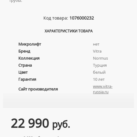
трубы.
НАКЛАДНЫЕ УМЫВАЛЬНИКИ
УНИТАЗЫ-КОМПАКТЫ
ТЕРМОСТАТИЧЕСКИЕ СМЕСИТЕЛИ
ПОДВЕСНЫЕ УМЫВАЛЬНИКИ
УНИТАЗЫ С БИДЕТКОЙ
ЦВЕТНЫЕ СМЕСИТЕЛИ
Код товара:
1076000232
УМЫВАЛЬНИКИ НАД СТИРАЛЬНЫМИ МАШИНАМИ
КРЫШКИ-СИДЕНЬЯ
УГЛОВЫЕ ВЕНТИЛЯ ДЛЯ СМЕСИТЕЛЕЙ
ХАРАКТЕРИСТИКИ ТОВАРА
УМЫВАЛЬНИКИ С ПЬЕДЕСТАЛАМИ
КОМПЛЕКТУЮЩИЕ ДЛЯ УНИТАЗОВ
ПЬЕДЕСТАЛЫ ДЛЯ УМЫВАЛЬНИКОВ
Микролифт
нет
ПОЛУПЬЕДЕСТАЛЫ ДЛЯ УМЫВАЛЬНИКОВ
Бренд
Vitra
Коллекция
Normus
Страна
Турция
Цвет
белый
Гарантия
10 лет
www.vitra-
Сайт производителя
russia.ru
22 990
руб.