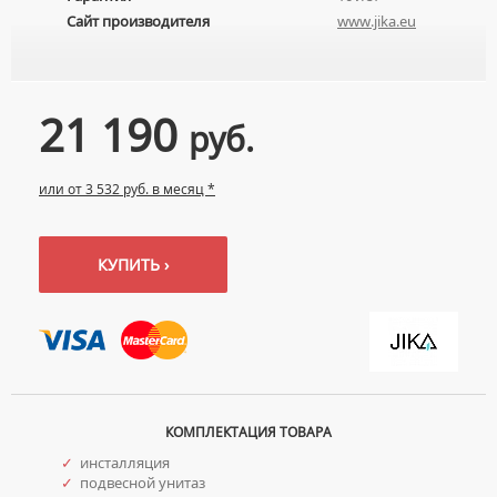
НАКЛАДНЫЕ УМЫВАЛЬНИКИ
Сайт производителя
www.jika.eu
УНИТАЗЫ-КОМПАКТЫ
ТЕРМОСТАТИЧЕСКИЕ СМЕСИТЕЛИ
ПОДВЕСНЫЕ УМЫВАЛЬНИКИ
УНИТАЗЫ С БИДЕТКОЙ
ЦВЕТНЫЕ СМЕСИТЕЛИ
УМЫВАЛЬНИКИ НАД СТИРАЛЬНЫМИ МАШИНАМИ
КРЫШКИ-СИДЕНЬЯ
УГЛОВЫЕ ВЕНТИЛЯ ДЛЯ СМЕСИТЕЛЕЙ
21 190
УМЫВАЛЬНИКИ С ПЬЕДЕСТАЛАМИ
КОМПЛЕКТУЮЩИЕ ДЛЯ УНИТАЗОВ
руб.
ПЬЕДЕСТАЛЫ ДЛЯ УМЫВАЛЬНИКОВ
ПОЛУПЬЕДЕСТАЛЫ ДЛЯ УМЫВАЛЬНИКОВ
или от 3 532 руб. в месяц *
КУПИТЬ ›
КОМПЛЕКТАЦИЯ ТОВАРА
✓
инсталляция
✓
подвесной унитаз