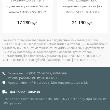
Инсталляция Santeri с
Инсталляция Jika с
подвесным унитазом Santeri
подвесным унитазом Jika
Альфа 1.3815.9.S00.00B.2
Dino 8.6137.3.004.000.9
17 280
21 190
руб.
руб.
Закажите товар инсталляция Jika с подвесным унитазом Jika Dino
8.6137.3.004.000.9 в разделе Инсталляции / Инсталляции в комплекте с
унитазом в интернет-магазине сантехники «Aculla.ru» с доставкой по
Нижнему Новгороду и Нижегородской области. Купить товар
инсталляция Jika с подвесным унитазом Jika Dino 8.6137.3.004.000.9
можно по цене 21190 рублей (характеристики, фото, описание).
Телефоны: +7 (831) 210-67-77, 260-16-69
Режим работы: пн-пт, 09.00-18.00
Адрес: г.Нижний Новгород, Московское шоссе д.52г
ДОСТАВКА ТОВАРОВ
Бесплатная доставка заказов по Нижнему Новгороду при заказе от
5000 рублей