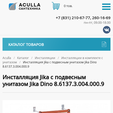
0 тов.
+7 (831) 210-67-77, 260-16-69
пн-пт, 09.00-18.00
КАТАЛОГ
КАТАЛОГ ТОВАРОВ
АКЦИИ
Аксессуары
ДОСТАВКА
Aculla
Каталог
Инсталляции
Инсталляции в комплекте с
унитазом
Инсталляция Jika с подвесным унитазом Jika Dino
ДЕРЖАТЕЛИ
Биде
8.6137.3.004.000.9
ОПЛАТА
ДИСПЕНСЕРЫ
НАПОЛЬНЫЕ БИДЕ
Ванны
Инсталляция Jika с подвесным
ДОЗАТОРЫ ДЛЯ МЫЛА
ПОДВЕСНЫЕ БИДЕ
унитазом Jika Dino 8.6137.3.004.000.9
АКРИЛОВЫЕ ВАННЫ
КОНТАКТЫ
Ванны комплектующие
ЕРШИКИ
КРЫШКИ ДЛЯ БИДЕ
МРАМОРНЫЕ ВАННЫ
БОКОВЫЕ ПАНЕЛИ
Водонагреватели
КРЮЧКИ
СИФОНЫ ДЛЯ БИДЕ
ОТДЕЛЬНОСТОЯЩИЕ ВАННЫ
НОЖКИ
ВОДОНАГРЕВАТЕЛИ КОМБИНИРОВАННОГО НАГРЕВА
Все для душа
МЫЛЬНИЦЫ
СТАЛЬНЫЕ ВАННЫ
ПОДГОЛОВНИКИ
ВОДОНАГРЕВАТЕЛИ КОСВЕННОГО НАГРЕВА
ПОЛОТЕНЦЕДЕРЖАТЕЛИ
ДУШЕВЫЕ ДВЕРИ
Встройка
СИДЯЧИЕ ВАННЫ