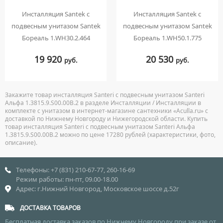
Инсталляция Santek с
Инсталляция Santek с
подвесным унитазом Santek
подвесным унитазом Santek
Бореаль 1.WH30.2.464
Бореаль 1.WH50.1.775
19 920
20 530
руб.
руб.
Закажите товар инсталляция Santeri с подвесным унитазом Santeri
Альфа 1.3815.9.S00.00B.2 в разделе Инсталляции / Инсталляции в
комплекте с унитазом в интернет-магазине сантехники «Aculla.ru» с
доставкой по Нижнему Новгороду и Нижегородской области. Купить
товар инсталляция Santeri с подвесным унитазом Santeri Альфа
1.3815.9.S00.00B.2 можно по цене 17280 рублей (характеристики, фото,
описание).
Телефоны: +7 (831) 210-67-77, 260-16-69
Режим работы: пн-пт, 09.00-18.00
Адрес: г.Нижний Новгород, Московское шоссе д.52г
ДОСТАВКА ТОВАРОВ
Бесплатная доставка заказов по Нижнему Новгороду при заказе от