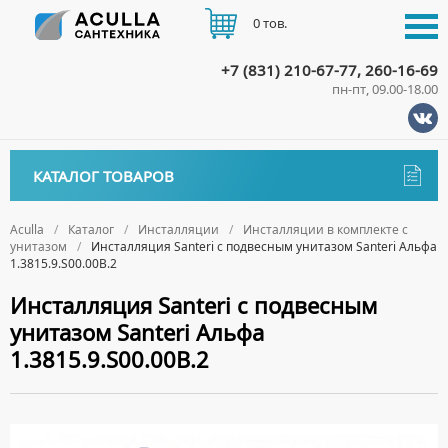
0 тов.
+7 (831) 210-67-77, 260-16-69
пн-пт, 09.00-18.00
КАТАЛОГ
КАТАЛОГ ТОВАРОВ
АКЦИИ
Аксессуары
ДОСТАВКА
Aculla
Каталог
Инсталляции
Инсталляции в комплекте с
унитазом
Инсталляция Santeri с подвесным унитазом Santeri Альфа
ДЕРЖАТЕЛИ
Биде
1.3815.9.S00.00B.2
ОПЛАТА
ДИСПЕНСЕРЫ
НАПОЛЬНЫЕ БИДЕ
Ванны
Инсталляция Santeri с подвесным
ДОЗАТОРЫ ДЛЯ МЫЛА
ПОДВЕСНЫЕ БИДЕ
унитазом Santeri Альфа
АКРИЛОВЫЕ ВАННЫ
КОНТАКТЫ
Ванны комплектующие
ЕРШИКИ
КРЫШКИ ДЛЯ БИДЕ
1.3815.9.S00.00B.2
МРАМОРНЫЕ ВАННЫ
БОКОВЫЕ ПАНЕЛИ
Водонагреватели
КРЮЧКИ
СИФОНЫ ДЛЯ БИДЕ
ОТДЕЛЬНОСТОЯЩИЕ ВАННЫ
НОЖКИ
ВОДОНАГРЕВАТЕЛИ КОМБИНИРОВАННОГО НАГРЕВА
Все для душа
МЫЛЬНИЦЫ
СТАЛЬНЫЕ ВАННЫ
ПОДГОЛОВНИКИ
ВОДОНАГРЕВАТЕЛИ КОСВЕННОГО НАГРЕВА
ПОЛОТЕНЦЕДЕРЖАТЕЛИ
ДУШЕВЫЕ ДВЕРИ
Встройка
СИДЯЧИЕ ВАННЫ