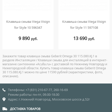
Клавиша смыва Viega Visign
Клавиша смыва Viega Visign
for Style 10 596347
for Style 11 597108
9 890
13 690
руб.
руб.
Закажите товар клавиша смыва Geberit Omega 30 115.080.KJ.1 в
разделе Инсталляции / Клавиши смыва для инсталляций в интернет-
магазине сантехники «Aculla.ru» с доставкой по Нижнему Новгороду и
Нижегородской области. Купить товар клавиша смыва Geberit Omega
30 115.080.KJ.1 можно по цене 11590 рублей (характеристики, фото,
описание).
Телефоны: +7 (831) 210-67-77, 260-16-69
Режим работы: пн-пт, 09.00-18.00
Адрес: г.Нижний Новгород, Московское шоссе д.52г
ДОСТАВКА ТОВАРОВ