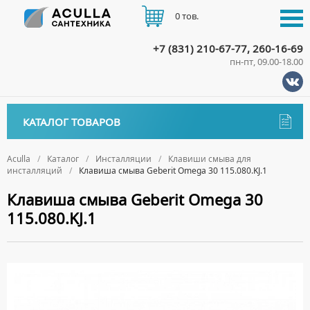
0 тов.
+7 (831) 210-67-77, 260-16-69
пн-пт, 09.00-18.00
КАТАЛОГ
КАТАЛОГ ТОВАРОВ
АКЦИИ
Аксессуары
ДОСТАВКА
Aculla
Каталог
Инсталляции
Клавиши смыва для
инсталляций
Клавиша смыва Geberit Omega 30 115.080.KJ.1
ДЕРЖАТЕЛИ
Биде
ОПЛАТА
Клавиша смыва Geberit Omega 30
ДИСПЕНСЕРЫ
НАПОЛЬНЫЕ БИДЕ
Ванны
115.080.KJ.1
ДОЗАТОРЫ ДЛЯ МЫЛА
ПОДВЕСНЫЕ БИДЕ
АКРИЛОВЫЕ ВАННЫ
КОНТАКТЫ
Ванны комплектующие
ЕРШИКИ
КРЫШКИ ДЛЯ БИДЕ
МРАМОРНЫЕ ВАННЫ
БОКОВЫЕ ПАНЕЛИ
Водонагреватели
КРЮЧКИ
СИФОНЫ ДЛЯ БИДЕ
ОТДЕЛЬНОСТОЯЩИЕ ВАННЫ
НОЖКИ
ВОДОНАГРЕВАТЕЛИ КОМБИНИРОВАННОГО НАГРЕВА
Все для душа
МЫЛЬНИЦЫ
СТАЛЬНЫЕ ВАННЫ
ПОДГОЛОВНИКИ
ВОДОНАГРЕВАТЕЛИ КОСВЕННОГО НАГРЕВА
ПОЛОТЕНЦЕДЕРЖАТЕЛИ
ДУШЕВЫЕ ДВЕРИ
Встройка
СИДЯЧИЕ ВАННЫ