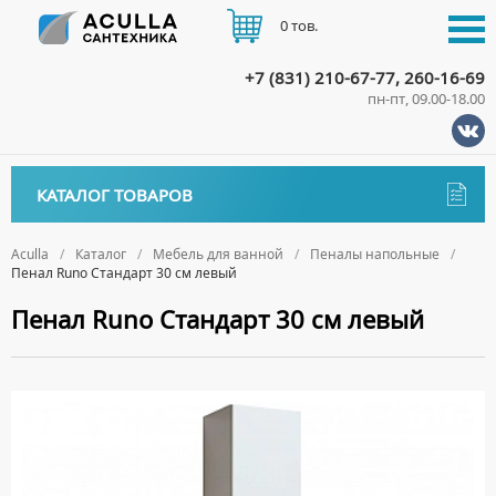
0 тов.
+7 (831) 210-67-77, 260-16-69
пн-пт, 09.00-18.00
КАТАЛОГ
КАТАЛОГ ТОВАРОВ
АКЦИИ
Аксессуары
ДОСТАВКА
Aculla
Каталог
Мебель для ванной
Пеналы напольные
Пенал Runo Стандарт 30 см левый
ДЕРЖАТЕЛИ
Биде
ОПЛАТА
Пенал Runo Стандарт 30 см левый
ДИСПЕНСЕРЫ
НАПОЛЬНЫЕ БИДЕ
Ванны
ДОЗАТОРЫ ДЛЯ МЫЛА
ПОДВЕСНЫЕ БИДЕ
АКРИЛОВЫЕ ВАННЫ
КОНТАКТЫ
Ванны комплектующие
ЕРШИКИ
КРЫШКИ ДЛЯ БИДЕ
МРАМОРНЫЕ ВАННЫ
БОКОВЫЕ ПАНЕЛИ
Водонагреватели
КРЮЧКИ
СИФОНЫ ДЛЯ БИДЕ
ОТДЕЛЬНОСТОЯЩИЕ ВАННЫ
НОЖКИ
ВОДОНАГРЕВАТЕЛИ КОМБИНИРОВАННОГО НАГРЕВА
Все для душа
МЫЛЬНИЦЫ
СТАЛЬНЫЕ ВАННЫ
ПОДГОЛОВНИКИ
ВОДОНАГРЕВАТЕЛИ КОСВЕННОГО НАГРЕВА
ПОЛОТЕНЦЕДЕРЖАТЕЛИ
ДУШЕВЫЕ ДВЕРИ
Встройка
СИДЯЧИЕ ВАННЫ