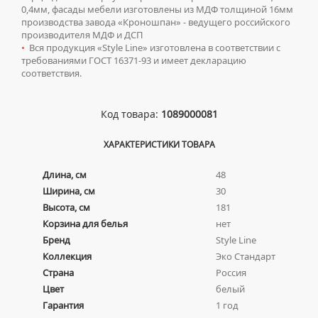
0,4мм, фасады мебели изготовлены из МДФ толщиной 16мм
ТУМБЫ С УМЫВАЛЬНИКОМ НАПОЛЬНЫЕ
производства завода «Кроношпан» - ведущего российского
ТУМБЫ С УМЫВАЛЬНИКОМ ПОДВЕСНЫЕ
производителя МДФ и ДСП
•
Вся продукция «Style Line» изготовлена в соответствии с
ШКАФЫ НАВЕСНЫЕ
требованиями ГОСТ 16371-93 и имеет декларацию
соответствия.
Мойки для кухни
Код товара:
1089000081
ГРАНИТНЫЕ МОЙКИ
Писсуары
КВАРЦЕВЫЕ МОЙКИ
ДЛЯ МУЖЧИН
Полотенцесушители
ХАРАКТЕРИСТИКИ ТОВАРА
МОЙКИ ДЛЯ ПОДСТОЛЬНОГО МОНТАЖА
СИФОНЫ ДЛЯ ПИССУАРОВ
ВОДЯНЫЕ ПОЛОТЕНЦЕСУШИТЕЛИ
Радиаторы отопления
Длина, см
48
МОЙКИ ИЗ ИСКУССТВЕННОГО КАМНЯ
СМЫВНЫЕ УСТРОЙСТВА ДЛЯ ПИССУАРОВ
ЭЛЕКТРИЧЕСКИЕ ПОЛОТЕНЦЕСУШИТЕЛИ
Ширина, см
30
АЛЮМИНИЕВЫЕ РАДИАТОРЫ
Ревизионные люки
МОЙКИ ИЗ НЕРЖАВЕЮЩЕЙ СТАЛИ
Высота, см
181
КОМПЛЕКТУЮЩИЕ ДЛЯ ПОЛОТЕНЦЕСУШИТЕЛЕЙ
БИМЕТАЛЛИЧЕСКИЕ РАДИАТОРЫ
ЛЮКИ ПОД ПЛИТКУ
Сантехника для МГН
МРАМОРНЫЕ МОЙКИ
Корзина для белья
нет
СТАЛЬНЫЕ РАДИАТОРЫ
Бренд
Style Line
ЛЮКИ ПОД ПОКРАСКУ
ПРОФЕССИОНАЛЬНЫЕ МОЙКИ
ИНСТАЛЛЯЦИИ ДЛЯ МГН
Смесители
Коллекция
Эко Стандарт
КОМПЛЕКТУЮЩИЕ ДЛЯ РАДИАТОРОВ
НАПОЛЬНЫЕ ЛЮКИ
СИФОНЫ ДЛЯ КУХОННЫХ МОЕК
ПОРУЧНИ ДЛЯ МГН
СМЕСИТЕЛИ ДЛЯ БИДЕ
Страна
Россия
Сифоны
СМЕСИТЕЛИ ДЛЯ МГН
Цвет
белый
СМЕСИТЕЛИ ДЛЯ ВАННЫ
ДЛЯ ДУШЕВЫХ ПОДДОНОВ
Сушилки для рук
Гарантия
1 год
УМЫВАЛЬНИКИ ДЛЯ МГН
СМЕСИТЕЛИ ДЛЯ ДУША