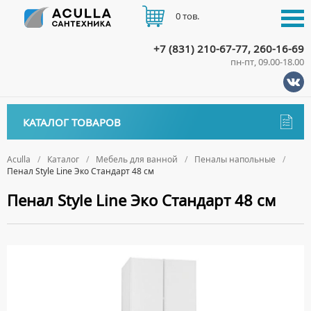
0 тов.
+7 (831) 210-67-77, 260-16-69
пн-пт, 09.00-18.00
КАТАЛОГ
КАТАЛОГ ТОВАРОВ
АКЦИИ
Аксессуары
ДОСТАВКА
Aculla
Каталог
Мебель для ванной
Пеналы напольные
Пенал Style Line Эко Стандарт 48 см
ДЕРЖАТЕЛИ
Биде
ОПЛАТА
Пенал Style Line Эко Стандарт 48 см
ДИСПЕНСЕРЫ
НАПОЛЬНЫЕ БИДЕ
Ванны
ДОЗАТОРЫ ДЛЯ МЫЛА
ПОДВЕСНЫЕ БИДЕ
АКРИЛОВЫЕ ВАННЫ
КОНТАКТЫ
Ванны комплектующие
ЕРШИКИ
КРЫШКИ ДЛЯ БИДЕ
МРАМОРНЫЕ ВАННЫ
БОКОВЫЕ ПАНЕЛИ
Водонагреватели
КРЮЧКИ
СИФОНЫ ДЛЯ БИДЕ
ОТДЕЛЬНОСТОЯЩИЕ ВАННЫ
НОЖКИ
ВОДОНАГРЕВАТЕЛИ КОМБИНИРОВАННОГО НАГРЕВА
Все для душа
МЫЛЬНИЦЫ
СТАЛЬНЫЕ ВАННЫ
ПОДГОЛОВНИКИ
ВОДОНАГРЕВАТЕЛИ КОСВЕННОГО НАГРЕВА
ПОЛОТЕНЦЕДЕРЖАТЕЛИ
ДУШЕВЫЕ ДВЕРИ
Встройка
СИДЯЧИЕ ВАННЫ