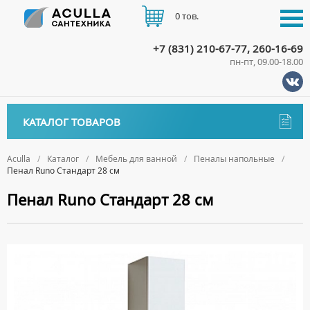
0 тов.
+7 (831) 210-67-77, 260-16-69
пн-пт, 09.00-18.00
КАТАЛОГ
КАТАЛОГ ТОВАРОВ
АКЦИИ
Аксессуары
ДОСТАВКА
Aculla
Каталог
Мебель для ванной
Пеналы напольные
Пенал Runo Стандарт 28 см
ДЕРЖАТЕЛИ
Биде
ОПЛАТА
Пенал Runo Стандарт 28 см
ДИСПЕНСЕРЫ
НАПОЛЬНЫЕ БИДЕ
Ванны
ДОЗАТОРЫ ДЛЯ МЫЛА
ПОДВЕСНЫЕ БИДЕ
АКРИЛОВЫЕ ВАННЫ
КОНТАКТЫ
Ванны комплектующие
ЕРШИКИ
КРЫШКИ ДЛЯ БИДЕ
МРАМОРНЫЕ ВАННЫ
БОКОВЫЕ ПАНЕЛИ
Водонагреватели
КРЮЧКИ
СИФОНЫ ДЛЯ БИДЕ
ОТДЕЛЬНОСТОЯЩИЕ ВАННЫ
НОЖКИ
ВОДОНАГРЕВАТЕЛИ КОМБИНИРОВАННОГО НАГРЕВА
Все для душа
МЫЛЬНИЦЫ
СТАЛЬНЫЕ ВАННЫ
ПОДГОЛОВНИКИ
ВОДОНАГРЕВАТЕЛИ КОСВЕННОГО НАГРЕВА
ПОЛОТЕНЦЕДЕРЖАТЕЛИ
ДУШЕВЫЕ ДВЕРИ
Встройка
СИДЯЧИЕ ВАННЫ