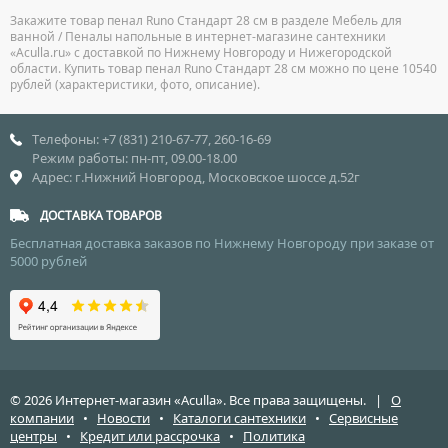
Закажите товар пенал Runo Стандарт 28 см в разделе Мебель для
ванной / Пеналы напольные в интернет-магазине сантехники
«Aculla.ru» с доставкой по Нижнему Новгороду и Нижегородской
области. Купить товар пенал Runo Стандарт 28 см можно по цене 10540
рублей (характеристики, фото, описание).
Телефоны: +7 (831) 210-67-77, 260-16-69
Режим работы: пн-пт, 09.00-18.00
Адрес: г.Нижний Новгород, Московское шоссе д.52г
ДОСТАВКА ТОВАРОВ
Бесплатная доставка заказов по Нижнему Новгороду при заказе от
5000 рублей
© 2026 Интернет-магазин «Aculla». Все права защищены. |
О
компании
•
Новости
•
Каталоги сантехники
•
Сервисные
центры
•
Кредит или рассрочка
•
Политика