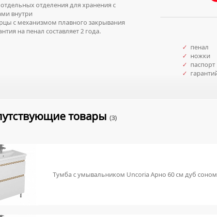
отдельных отделения для хранения с
ами внутри
цы с механизмом плавного закрывания
нтия на пенал составляет 2 года.
✓
пенал
✓
ножки
✓
паспорт 
✓
гаранти
путствующие товары
(3)
Тумба с умывальником Uncoria Арно 60 см дуб соно