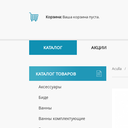
Корзина:
Ваша корзина пуста.
КАТАЛОГ
АКЦИИ
Aculla
КАТАЛОГ ТОВАРОВ
Аксессуары
ДЕРЖАТЕЛИ
Биде
ДИСПЕНСЕРЫ
НАПОЛЬНЫЕ БИДЕ
Ванны
ДОЗАТОРЫ ДЛЯ МЫЛА
ПОДВЕСНЫЕ БИДЕ
АКРИЛОВЫЕ ВАННЫ
Ванны комплектующие
ЕРШИКИ
КРЫШКИ ДЛЯ БИДЕ
МРАМОРНЫЕ ВАННЫ
БОКОВЫЕ ПАНЕЛИ