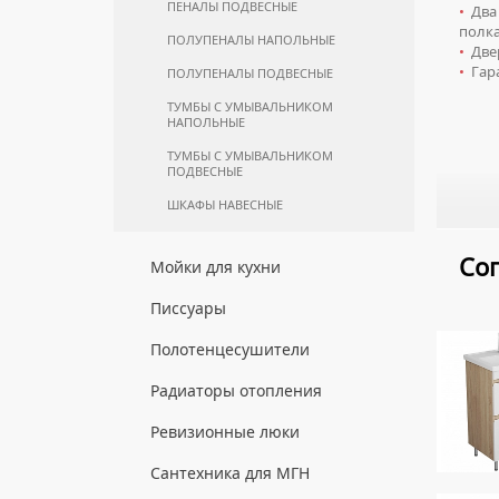
ПЕНАЛЫ ПОДВЕСНЫЕ
•
Два 
КОМПЛЕКТУЮЩИЕ ДЛЯ
полк
ИНСТАЛЛЯЦИЙ
ПОЛУПЕНАЛЫ НАПОЛЬНЫЕ
•
Двер
•
Гара
ПОЛУПЕНАЛЫ ПОДВЕСНЫЕ
ТУМБЫ С УМЫВАЛЬНИКОМ
НАПОЛЬНЫЕ
ТУМБЫ С УМЫВАЛЬНИКОМ
ПОДВЕСНЫЕ
ШКАФЫ НАВЕСНЫЕ
Со
Мойки для кухни
ГРАНИТНЫЕ МОЙКИ
Писсуары
КВАРЦЕВЫЕ МОЙКИ
ДЛЯ МУЖЧИН
Полотенцесушители
МОЙКИ ДЛЯ ПОДСТОЛЬНОГО
СИФОНЫ ДЛЯ ПИССУАРОВ
МОНТАЖА
ВОДЯНЫЕ ПОЛОТЕНЦЕСУШИТЕЛИ
Радиаторы отопления
СМЫВНЫЕ УСТРОЙСТВА ДЛЯ
МОЙКИ ИЗ ИСКУССТВЕННОГО КАМНЯ
ЭЛЕКТРИЧЕСКИЕ
ПИССУАРОВ
АЛЮМИНИЕВЫЕ РАДИАТОРЫ
Ревизионные люки
ПОЛОТЕНЦЕСУШИТЕЛИ
МОЙКИ ИЗ НЕРЖАВЕЮЩЕЙ СТАЛИ
БИМЕТАЛЛИЧЕСКИЕ РАДИАТОРЫ
КОМПЛЕКТУЮЩИЕ ДЛЯ
ЛЮКИ ПОД ПЛИТКУ
Сантехника для МГН
ПОЛОТЕНЦЕСУШИТЕЛЕЙ
МРАМОРНЫЕ МОЙКИ
СТАЛЬНЫЕ РАДИАТОРЫ