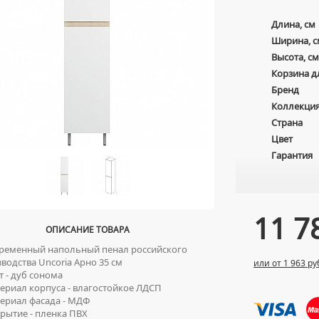
Длина, см
Ширина, с
Высота, см
Корзина д
Бренд
Коллекци
Страна
Цвет
Гарантия
11 7
ОПИСАНИЕ ТОВАРА
еменный напольный пенал российского
водства Uncoria Арно 35 см
или от 1 963 ру
 - дуб сонома
риал корпуса - влагостойкое ЛДСП
риал фасада - МДФ
ытие - пленка ПВХ