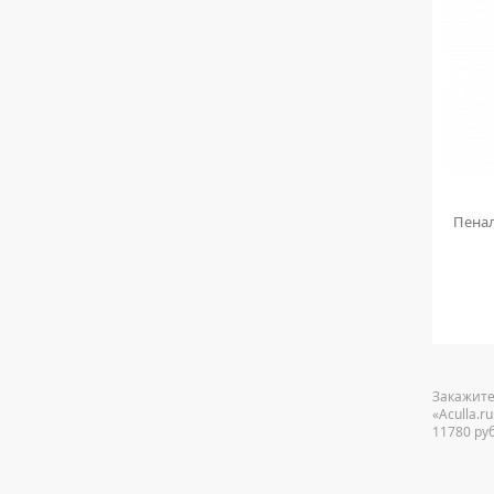
см белый
Пенал Style Line Эко Стандарт 48 см 2
Пенал
ящика
12 090
руб.
Закажите
«Aculla.
11780 ру