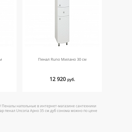
см
Пенал Runo Милано 30 см
Пен
12 920
руб.
й / Пеналы напольные в интернет-магазине сантехники
вар пенал Uncoria Арно 35 см дуб сонома можно по цене