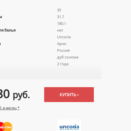
35
м
31.7
180.1
ля белья
нет
Uncoria
я
Арно
Россия
дуб сонома
2 года
80
руб.
КУПИТЬ ›
б. в месяц *