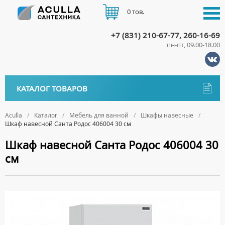
0 тов.
+7 (831) 210-67-77, 260-16-69
пн-пт, 09.00-18.00
КАТАЛОГ
КАТАЛОГ ТОВАРОВ
АКЦИИ
Аксессуары
ДОСТАВКА
Aculla
Каталог
Мебель для ванной
Шкафы навесные
Шкаф навесной Санта Родос 406004 30 см
ДЕРЖАТЕЛИ
Биде
ОПЛАТА
Шкаф навесной Санта Родос 406004 30
ДИСПЕНСЕРЫ
НАПОЛЬНЫЕ БИДЕ
Ванны
см
ДОЗАТОРЫ ДЛЯ МЫЛА
ПОДВЕСНЫЕ БИДЕ
АКРИЛОВЫЕ ВАННЫ
КОНТАКТЫ
Ванны комплектующие
ЕРШИКИ
КРЫШКИ ДЛЯ БИДЕ
МРАМОРНЫЕ ВАННЫ
БОКОВЫЕ ПАНЕЛИ
Водонагреватели
КРЮЧКИ
СИФОНЫ ДЛЯ БИДЕ
ОТДЕЛЬНОСТОЯЩИЕ ВАННЫ
НОЖКИ
ВОДОНАГРЕВАТЕЛИ КОМБИНИРОВАННОГО НАГРЕВА
Все для душа
МЫЛЬНИЦЫ
СТАЛЬНЫЕ ВАННЫ
ПОДГОЛОВНИКИ
ВОДОНАГРЕВАТЕЛИ КОСВЕННОГО НАГРЕВА
ПОЛОТЕНЦЕДЕРЖАТЕЛИ
ДУШЕВЫЕ ДВЕРИ
Встройка
СИДЯЧИЕ ВАННЫ