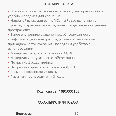
ТУМБЫ С УМЫВАЛЬНИКОМ НАПОЛЬНЫЕ
ОПИСАНИЕ ТОВАРА
•
Влагостойкий шкаф в ванную комнату, это практичный и
ТУМБЫ С УМЫВАЛЬНИКОМ ПОДВЕСНЫЕ
удобный предмет для хранения
ШКАФЫ НАВЕСНЫЕ
•
Навесной шкаф для ванной Санта Родос выполнен в
строгом, современном стиле, имеет раздельное внутреннее
пространство
Мойки для кухни
•
Такое внутреннее разделение даёт возможность
комфортно и доступно распределить косметические
ГРАНИТНЫЕ МОЙКИ
Писсуары
принадлежности, сохранить порядок и удобство в
использовании
КВАРЦЕВЫЕ МОЙКИ
ДЛЯ МУЖЧИН
Полотенцесушители
•
Материал фасада: влагостойкий МДФ
МОЙКИ ДЛЯ ПОДСТОЛЬНОГО МОНТАЖА
•
Материал корпуса: влагостойкое ЛДСП
СИФОНЫ ДЛЯ ПИССУАРОВ
ВОДЯНЫЕ ПОЛОТЕНЦЕСУШИТЕЛИ
Радиаторы отопления
•
Покрытие фасада: плёнка
МОЙКИ ИЗ ИСКУССТВЕННОГО КАМНЯ
•
Покрытие корпуса: влагостойкое ЛДСП
СМЫВНЫЕ УСТРОЙСТВА ДЛЯ ПИССУАРОВ
ЭЛЕКТРИЧЕСКИЕ ПОЛОТЕНЦЕСУШИТЕЛИ
АЛЮМИНИЕВЫЕ РАДИАТОРЫ
Ревизионные люки
•
Размеры шкафа: 30х24х80 см
МОЙКИ ИЗ НЕРЖАВЕЮЩЕЙ СТАЛИ
•
Гарантия производителя: 3 года.
КОМПЛЕКТУЮЩИЕ ДЛЯ ПОЛОТЕНЦЕСУШИТЕЛЕЙ
БИМЕТАЛЛИЧЕСКИЕ РАДИАТОРЫ
ЛЮКИ ПОД ПЛИТКУ
Сантехника для МГН
МРАМОРНЫЕ МОЙКИ
СТАЛЬНЫЕ РАДИАТОРЫ
ЛЮКИ ПОД ПОКРАСКУ
ПРОФЕССИОНАЛЬНЫЕ МОЙКИ
ИНСТАЛЛЯЦИИ ДЛЯ МГН
Смесители
Код товара:
1095000153
КОМПЛЕКТУЮЩИЕ ДЛЯ РАДИАТОРОВ
НАПОЛЬНЫЕ ЛЮКИ
СИФОНЫ ДЛЯ КУХОННЫХ МОЕК
ПОРУЧНИ ДЛЯ МГН
СМЕСИТЕЛИ ДЛЯ БИДЕ
Сифоны
ХАРАКТЕРИСТИКИ ТОВАРА
СМЕСИТЕЛИ ДЛЯ МГН
СМЕСИТЕЛИ ДЛЯ ВАННЫ
ДЛЯ ДУШЕВЫХ ПОДДОНОВ
Сушилки для рук
УМЫВАЛЬНИКИ ДЛЯ МГН
Длина, см
30
СМЕСИТЕЛИ ДЛЯ ДУША