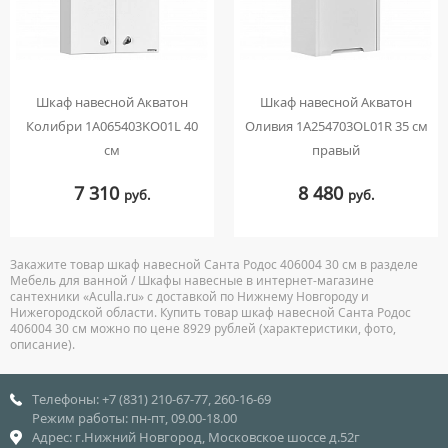
Шкаф навесной Акватон
Шкаф навесной Акватон
Колибри 1A065403KO01L 40
Оливия 1A254703OL01R 35 см
см
правый
7 310
8 480
руб.
руб.
Закажите товар шкаф навесной Санта Родос 406004 30 см в разделе
Мебель для ванной / Шкафы навесные в интернет-магазине
сантехники «Aculla.ru» с доставкой по Нижнему Новгороду и
Нижегородской области. Купить товар шкаф навесной Санта Родос
406004 30 см можно по цене 8929 рублей (характеристики, фото,
описание).
Телефоны: +7 (831) 210-67-77, 260-16-69
Режим работы: пн-пт, 09.00-18.00
Адрес: г.Нижний Новгород, Московское шоссе д.52г