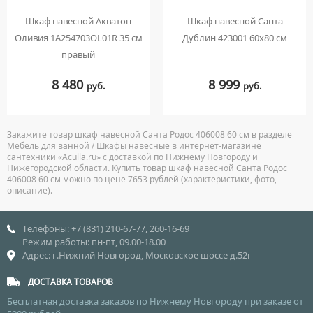
Шкаф навесной Акватон
Шкаф навесной Санта
Оливия 1A254703OL01R 35 см
Дублин 423001 60х80 см
правый
8 480
8 999
руб.
руб.
Закажите товар шкаф навесной Санта Родос 406008 60 см в разделе
Мебель для ванной / Шкафы навесные в интернет-магазине
сантехники «Aculla.ru» с доставкой по Нижнему Новгороду и
Нижегородской области. Купить товар шкаф навесной Санта Родос
406008 60 см можно по цене 7653 рублей (характеристики, фото,
описание).
Телефоны: +7 (831) 210-67-77, 260-16-69
Режим работы: пн-пт, 09.00-18.00
Адрес: г.Нижний Новгород, Московское шоссе д.52г
ДОСТАВКА ТОВАРОВ
Бесплатная доставка заказов по Нижнему Новгороду при заказе от