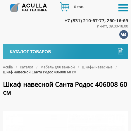
0 тов.
+7 (831) 210-67-77, 260-16-69
пн-пт, 09.00-18.00
КАТАЛОГ
КАТАЛОГ ТОВАРОВ
АКЦИИ
Аксессуары
ДОСТАВКА
Aculla
Каталог
Мебель для ванной
Шкафы навесные
Шкаф навесной Санта Родос 406008 60 см
ДЕРЖАТЕЛИ
Биде
ОПЛАТА
Шкаф навесной Санта Родос 406008 60
ДИСПЕНСЕРЫ
НАПОЛЬНЫЕ БИДЕ
Ванны
см
ДОЗАТОРЫ ДЛЯ МЫЛА
ПОДВЕСНЫЕ БИДЕ
АКРИЛОВЫЕ ВАННЫ
КОНТАКТЫ
Ванны комплектующие
ЕРШИКИ
КРЫШКИ ДЛЯ БИДЕ
МРАМОРНЫЕ ВАННЫ
БОКОВЫЕ ПАНЕЛИ
Водонагреватели
КРЮЧКИ
СИФОНЫ ДЛЯ БИДЕ
ОТДЕЛЬНОСТОЯЩИЕ ВАННЫ
НОЖКИ
ВОДОНАГРЕВАТЕЛИ КОМБИНИРОВАННОГО НАГРЕВА
Все для душа
МЫЛЬНИЦЫ
СТАЛЬНЫЕ ВАННЫ
ПОДГОЛОВНИКИ
ВОДОНАГРЕВАТЕЛИ КОСВЕННОГО НАГРЕВА
ПОЛОТЕНЦЕДЕРЖАТЕЛИ
ДУШЕВЫЕ ДВЕРИ
Встройка
СИДЯЧИЕ ВАННЫ