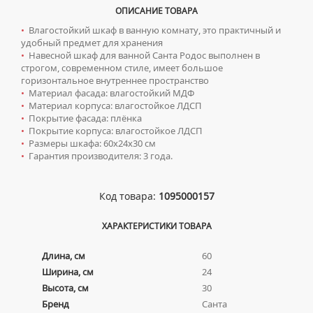
ТУМБЫ С УМЫВАЛЬНИКОМ НАПОЛЬНЫЕ
ОПИСАНИЕ ТОВАРА
•
Влагостойкий шкаф в ванную комнату, это практичный и
ТУМБЫ С УМЫВАЛЬНИКОМ ПОДВЕСНЫЕ
удобный предмет для хранения
ШКАФЫ НАВЕСНЫЕ
•
Навесной шкаф для ванной Санта Родос выполнен в
строгом, современном стиле, имеет большое
горизонтальное внутреннее пространство
Мойки для кухни
•
Материал фасада: влагостойкий МДФ
•
Материал корпуса: влагостойкое ЛДСП
ГРАНИТНЫЕ МОЙКИ
Писсуары
•
Покрытие фасада: плёнка
•
Покрытие корпуса: влагостойкое ЛДСП
КВАРЦЕВЫЕ МОЙКИ
ДЛЯ МУЖЧИН
Полотенцесушители
•
Размеры шкафа: 60х24х30 см
МОЙКИ ДЛЯ ПОДСТОЛЬНОГО МОНТАЖА
•
Гарантия производителя: 3 года.
СИФОНЫ ДЛЯ ПИССУАРОВ
ВОДЯНЫЕ ПОЛОТЕНЦЕСУШИТЕЛИ
Радиаторы отопления
МОЙКИ ИЗ ИСКУССТВЕННОГО КАМНЯ
СМЫВНЫЕ УСТРОЙСТВА ДЛЯ ПИССУАРОВ
ЭЛЕКТРИЧЕСКИЕ ПОЛОТЕНЦЕСУШИТЕЛИ
АЛЮМИНИЕВЫЕ РАДИАТОРЫ
Ревизионные люки
Код товара:
1095000157
МОЙКИ ИЗ НЕРЖАВЕЮЩЕЙ СТАЛИ
КОМПЛЕКТУЮЩИЕ ДЛЯ ПОЛОТЕНЦЕСУШИТЕЛЕЙ
БИМЕТАЛЛИЧЕСКИЕ РАДИАТОРЫ
ЛЮКИ ПОД ПЛИТКУ
Сантехника для МГН
МРАМОРНЫЕ МОЙКИ
ХАРАКТЕРИСТИКИ ТОВАРА
СТАЛЬНЫЕ РАДИАТОРЫ
ЛЮКИ ПОД ПОКРАСКУ
ПРОФЕССИОНАЛЬНЫЕ МОЙКИ
ИНСТАЛЛЯЦИИ ДЛЯ МГН
Смесители
КОМПЛЕКТУЮЩИЕ ДЛЯ РАДИАТОРОВ
Длина, см
60
НАПОЛЬНЫЕ ЛЮКИ
СИФОНЫ ДЛЯ КУХОННЫХ МОЕК
ПОРУЧНИ ДЛЯ МГН
СМЕСИТЕЛИ ДЛЯ БИДЕ
Сифоны
Ширина, см
24
СМЕСИТЕЛИ ДЛЯ МГН
Высота, см
30
СМЕСИТЕЛИ ДЛЯ ВАННЫ
ДЛЯ ДУШЕВЫХ ПОДДОНОВ
Сушилки для рук
Бренд
Санта
УМЫВАЛЬНИКИ ДЛЯ МГН
СМЕСИТЕЛИ ДЛЯ ДУША