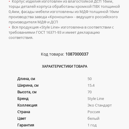
•
Корпус изделия изготовлен из влагостойкой ДСП 16мм,
ТУМБЫ С УМЫВАЛЬНИКОМ НАПОЛЬНЫЕ
торцы деталей корпуса обработаны кромкой ПВХ толщиной
0,4мм, фасады мебели изготовлены из МДФ толщиной 16мм
ТУМБЫ С УМЫВАЛЬНИКОМ ПОДВЕСНЫЕ
производства завода «Кроношпан» - ведущего российского
ШКАФЫ НАВЕСНЫЕ
производителя МДФ и ДСП
•
Вся продукция «Style Line» изготовлена в соответствии с
требованиями ГОСТ 16371-93 и имеет декларацию
Мойки для кухни
соответствия.
ГРАНИТНЫЕ МОЙКИ
Писсуары
Код товара:
1087000037
КВАРЦЕВЫЕ МОЙКИ
ДЛЯ МУЖЧИН
Полотенцесушители
МОЙКИ ДЛЯ ПОДСТОЛЬНОГО МОНТАЖА
СИФОНЫ ДЛЯ ПИССУАРОВ
ХАРАКТЕРИСТИКИ ТОВАРА
ВОДЯНЫЕ ПОЛОТЕНЦЕСУШИТЕЛИ
Радиаторы отопления
МОЙКИ ИЗ ИСКУССТВЕННОГО КАМНЯ
СМЫВНЫЕ УСТРОЙСТВА ДЛЯ ПИССУАРОВ
ЭЛЕКТРИЧЕСКИЕ ПОЛОТЕНЦЕСУШИТЕЛИ
АЛЮМИНИЕВЫЕ РАДИАТОРЫ
Длина, см
50
Ревизионные люки
МОЙКИ ИЗ НЕРЖАВЕЮЩЕЙ СТАЛИ
КОМПЛЕКТУЮЩИЕ ДЛЯ ПОЛОТЕНЦЕСУШИТЕЛЕЙ
Ширина, см
15.4
БИМЕТАЛЛИЧЕСКИЕ РАДИАТОРЫ
ЛЮКИ ПОД ПЛИТКУ
Сантехника для МГН
МРАМОРНЫЕ МОЙКИ
Высота, см
70
СТАЛЬНЫЕ РАДИАТОРЫ
ЛЮКИ ПОД ПОКРАСКУ
ПРОФЕССИОНАЛЬНЫЕ МОЙКИ
Бренд
Style Line
ИНСТАЛЛЯЦИИ ДЛЯ МГН
Смесители
КОМПЛЕКТУЮЩИЕ ДЛЯ РАДИАТОРОВ
Коллекция
Эко Стандарт
НАПОЛЬНЫЕ ЛЮКИ
СИФОНЫ ДЛЯ КУХОННЫХ МОЕК
ПОРУЧНИ ДЛЯ МГН
СМЕСИТЕЛИ ДЛЯ БИДЕ
Сифоны
Страна
Россия
СМЕСИТЕЛИ ДЛЯ МГН
Цвет
белый
СМЕСИТЕЛИ ДЛЯ ВАННЫ
ДЛЯ ДУШЕВЫХ ПОДДОНОВ
Сушилки для рук
Гарантия
1 год
УМЫВАЛЬНИКИ ДЛЯ МГН
СМЕСИТЕЛИ ДЛЯ ДУША