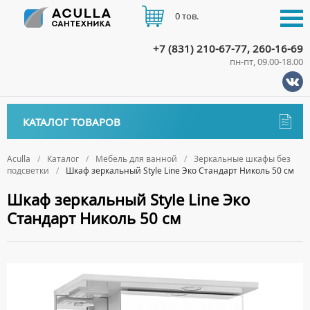
0 тов.
+7 (831) 210-67-77, 260-16-69
пн-пт, 09.00-18.00
КАТАЛОГ
КАТАЛОГ ТОВАРОВ
АКЦИИ
Аксессуары
ДОСТАВКА
Aculla
Каталог
Мебель для ванной
Зеркальные шкафы без
подсветки
Шкаф зеркальный Style Line Эко Стандарт Николь 50 см
ДЕРЖАТЕЛИ
Биде
ОПЛАТА
Шкаф зеркальный Style Line Эко
ДИСПЕНСЕРЫ
НАПОЛЬНЫЕ БИДЕ
Ванны
Стандарт Николь 50 см
ДОЗАТОРЫ ДЛЯ МЫЛА
ПОДВЕСНЫЕ БИДЕ
АКРИЛОВЫЕ ВАННЫ
КОНТАКТЫ
Ванны комплектующие
ЕРШИКИ
КРЫШКИ ДЛЯ БИДЕ
МРАМОРНЫЕ ВАННЫ
БОКОВЫЕ ПАНЕЛИ
Водонагреватели
КРЮЧКИ
СИФОНЫ ДЛЯ БИДЕ
ОТДЕЛЬНОСТОЯЩИЕ ВАННЫ
НОЖКИ
ВОДОНАГРЕВАТЕЛИ КОМБИНИРОВАННОГО НАГРЕВА
Все для душа
МЫЛЬНИЦЫ
СТАЛЬНЫЕ ВАННЫ
ПОДГОЛОВНИКИ
ВОДОНАГРЕВАТЕЛИ КОСВЕННОГО НАГРЕВА
ПОЛОТЕНЦЕДЕРЖАТЕЛИ
ДУШЕВЫЕ ДВЕРИ
Встройка
СИДЯЧИЕ ВАННЫ