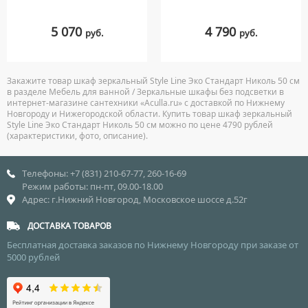
5 070
4 790
руб.
руб.
Закажите товар шкаф зеркальный Style Line Эко Стандарт Николь 50 см
в разделе Мебель для ванной / Зеркальные шкафы без подсветки в
интернет-магазине сантехники «Aculla.ru» с доставкой по Нижнему
Новгороду и Нижегородской области. Купить товар шкаф зеркальный
Style Line Эко Стандарт Николь 50 см можно по цене 4790 рублей
(характеристики, фото, описание).
Телефоны: +7 (831) 210-67-77, 260-16-69
Режим работы: пн-пт, 09.00-18.00
Адрес: г.Нижний Новгород, Московское шоссе д.52г
ДОСТАВКА ТОВАРОВ
Бесплатная доставка заказов по Нижнему Новгороду при заказе от
5000 рублей