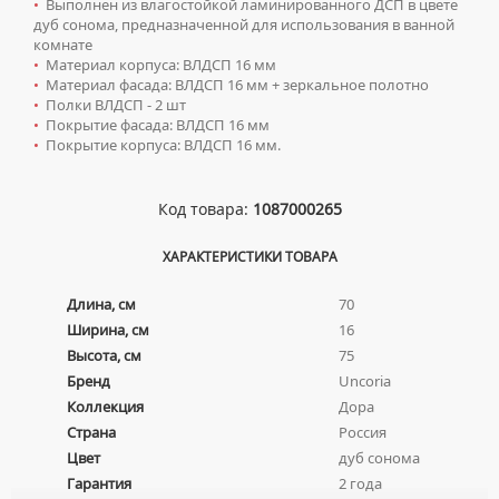
•
Выполнен из влагостойкой ламинированного ДСП в цвете
ТУМБЫ С УМЫВАЛЬНИКОМ НАПОЛЬНЫЕ
дуб сонома, предназначенной для использования в ванной
комнате
ТУМБЫ С УМЫВАЛЬНИКОМ ПОДВЕСНЫЕ
•
Материал корпуса: ВЛДСП 16 мм
ШКАФЫ НАВЕСНЫЕ
•
Материал фасада: ВЛДСП 16 мм + зеркальное полотно
•
Полки ВЛДСП - 2 шт
•
Покрытие фасада: ВЛДСП 16 мм
Мойки для кухни
•
Покрытие корпуса: ВЛДСП 16 мм.
ГРАНИТНЫЕ МОЙКИ
Писсуары
Код товара:
1087000265
КВАРЦЕВЫЕ МОЙКИ
ДЛЯ МУЖЧИН
Полотенцесушители
МОЙКИ ДЛЯ ПОДСТОЛЬНОГО МОНТАЖА
СИФОНЫ ДЛЯ ПИССУАРОВ
ХАРАКТЕРИСТИКИ ТОВАРА
ВОДЯНЫЕ ПОЛОТЕНЦЕСУШИТЕЛИ
Радиаторы отопления
МОЙКИ ИЗ ИСКУССТВЕННОГО КАМНЯ
СМЫВНЫЕ УСТРОЙСТВА ДЛЯ ПИССУАРОВ
ЭЛЕКТРИЧЕСКИЕ ПОЛОТЕНЦЕСУШИТЕЛИ
АЛЮМИНИЕВЫЕ РАДИАТОРЫ
Длина, см
70
Ревизионные люки
МОЙКИ ИЗ НЕРЖАВЕЮЩЕЙ СТАЛИ
КОМПЛЕКТУЮЩИЕ ДЛЯ ПОЛОТЕНЦЕСУШИТЕЛЕЙ
Ширина, см
16
БИМЕТАЛЛИЧЕСКИЕ РАДИАТОРЫ
ЛЮКИ ПОД ПЛИТКУ
Сантехника для МГН
МРАМОРНЫЕ МОЙКИ
Высота, см
75
СТАЛЬНЫЕ РАДИАТОРЫ
ЛЮКИ ПОД ПОКРАСКУ
ПРОФЕССИОНАЛЬНЫЕ МОЙКИ
Бренд
Uncoria
ИНСТАЛЛЯЦИИ ДЛЯ МГН
Смесители
КОМПЛЕКТУЮЩИЕ ДЛЯ РАДИАТОРОВ
Коллекция
Дора
НАПОЛЬНЫЕ ЛЮКИ
СИФОНЫ ДЛЯ КУХОННЫХ МОЕК
ПОРУЧНИ ДЛЯ МГН
СМЕСИТЕЛИ ДЛЯ БИДЕ
Сифоны
Страна
Россия
СМЕСИТЕЛИ ДЛЯ МГН
Цвет
дуб сонома
СМЕСИТЕЛИ ДЛЯ ВАННЫ
ДЛЯ ДУШЕВЫХ ПОДДОНОВ
Сушилки для рук
Гарантия
2 года
УМЫВАЛЬНИКИ ДЛЯ МГН
СМЕСИТЕЛИ ДЛЯ ДУША