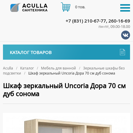
0 тов.
+7 (831) 210-67-77, 260-16-69
пн-пт, 09.00-18.00
КАТАЛОГ
КАТАЛОГ ТОВАРОВ
АКЦИИ
Аксессуары
ДОСТАВКА
Aculla
Каталог
Мебель для ванной
Зеркальные шкафы без
подсветки
Шкаф зеркальный Uncoria Дора 70 см дуб сонома
ДЕРЖАТЕЛИ
Биде
ОПЛАТА
Шкаф зеркальный Uncoria Дора 70 см
ДИСПЕНСЕРЫ
НАПОЛЬНЫЕ БИДЕ
Ванны
дуб сонома
ДОЗАТОРЫ ДЛЯ МЫЛА
ПОДВЕСНЫЕ БИДЕ
АКРИЛОВЫЕ ВАННЫ
КОНТАКТЫ
Ванны комплектующие
ЕРШИКИ
КРЫШКИ ДЛЯ БИДЕ
МРАМОРНЫЕ ВАННЫ
БОКОВЫЕ ПАНЕЛИ
Водонагреватели
КРЮЧКИ
СИФОНЫ ДЛЯ БИДЕ
ОТДЕЛЬНОСТОЯЩИЕ ВАННЫ
НОЖКИ
ВОДОНАГРЕВАТЕЛИ КОМБИНИРОВАННОГО НАГРЕВА
Все для душа
МЫЛЬНИЦЫ
СТАЛЬНЫЕ ВАННЫ
ПОДГОЛОВНИКИ
ВОДОНАГРЕВАТЕЛИ КОСВЕННОГО НАГРЕВА
ПОЛОТЕНЦЕДЕРЖАТЕЛИ
ДУШЕВЫЕ ДВЕРИ
Встройка
СИДЯЧИЕ ВАННЫ