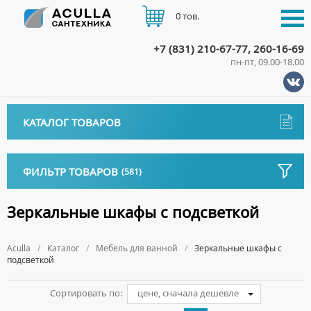
0 тов.
+7 (831) 210-67-77, 260-16-69
пн-пт, 09.00-18.00
КАТАЛОГ
КАТАЛОГ ТОВАРОВ
АКЦИИ
Аксессуары
ДОСТАВКА
ФИЛЬТР ТОВАРОВ
(581)
ДЕРЖАТЕЛИ
Биде
ОПЛАТА
ДИСПЕНСЕРЫ
НАПОЛЬНЫЕ БИДЕ
Длина
Ванны
Зеркальные шкафы с подсветкой
ДОЗАТОРЫ ДЛЯ МЫЛА
ПОДВЕСНЫЕ БИДЕ
АКРИЛОВЫЕ ВАННЫ
КОНТАКТЫ
Ванны комплектующие
Высота, см
ЕРШИКИ
КРЫШКИ ДЛЯ БИДЕ
Aculla
МРАМОРНЫЕ ВАННЫ
Каталог
Мебель для ванной
Зеркальные шкафы с
БОКОВЫЕ ПАНЕЛИ
Водонагреватели
Тип подсветки
КРЮЧКИ
подсветкой
СИФОНЫ ДЛЯ БИДЕ
ОТДЕЛЬНОСТОЯЩИЕ ВАННЫ
НОЖКИ
ВОДОНАГРЕВАТЕЛИ КОМБИНИРОВАННОГО НАГРЕВА
Все для душа
МЫЛЬНИЦЫ
Бренд
СТАЛЬНЫЕ ВАННЫ
Сортировать по:
цене, сначала дешевле
ПОДГОЛОВНИКИ
ВОДОНАГРЕВАТЕЛИ КОСВЕННОГО НАГРЕВА
ПОЛОТЕНЦЕДЕРЖАТЕЛИ
ДУШЕВЫЕ ДВЕРИ
Встройка
СИДЯЧИЕ ВАННЫ