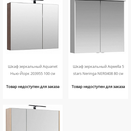
ТУМБЫ С УМЫВАЛЬНИКОМ НАПОЛЬНЫЕ
ТУМБЫ С УМЫВАЛЬНИКОМ ПОДВЕСНЫЕ
ШКАФЫ НАВЕСНЫЕ
Мойки для кухни
ГРАНИТНЫЕ МОЙКИ
Писсуары
КВАРЦЕВЫЕ МОЙКИ
ДЛЯ МУЖЧИН
Полотенцесушители
МОЙКИ ДЛЯ ПОДСТОЛЬНОГО МОНТАЖА
Шкаф зеркальный Aquanet
Шкаф зеркальный Aqwella 5
СИФОНЫ ДЛЯ ПИССУАРОВ
ВОДЯНЫЕ ПОЛОТЕНЦЕСУШИТЕЛИ
Радиаторы отопления
Нью-Йорк 203955 100 см
stars Neringa NER0408 80 см
МОЙКИ ИЗ ИСКУССТВЕННОГО КАМНЯ
СМЫВНЫЕ УСТРОЙСТВА ДЛЯ ПИССУАРОВ
ЭЛЕКТРИЧЕСКИЕ ПОЛОТЕНЦЕСУШИТЕЛИ
АЛЮМИНИЕВЫЕ РАДИАТОРЫ
Ревизионные люки
МОЙКИ ИЗ НЕРЖАВЕЮЩЕЙ СТАЛИ
КОМПЛЕКТУЮЩИЕ ДЛЯ ПОЛОТЕНЦЕСУШИТЕЛЕЙ
Товар недоступен для заказа
Товар недоступен для заказа
БИМЕТАЛЛИЧЕСКИЕ РАДИАТОРЫ
ЛЮКИ ПОД ПЛИТКУ
Сантехника для МГН
МРАМОРНЫЕ МОЙКИ
СТАЛЬНЫЕ РАДИАТОРЫ
ЛЮКИ ПОД ПОКРАСКУ
ПРОФЕССИОНАЛЬНЫЕ МОЙКИ
ИНСТАЛЛЯЦИИ ДЛЯ МГН
Смесители
КОМПЛЕКТУЮЩИЕ ДЛЯ РАДИАТОРОВ
НАПОЛЬНЫЕ ЛЮКИ
СИФОНЫ ДЛЯ КУХОННЫХ МОЕК
ПОРУЧНИ ДЛЯ МГН
СМЕСИТЕЛИ ДЛЯ БИДЕ
Сифоны
СМЕСИТЕЛИ ДЛЯ МГН
СМЕСИТЕЛИ ДЛЯ ВАННЫ
ДЛЯ ДУШЕВЫХ ПОДДОНОВ
Сушилки для рук
УМЫВАЛЬНИКИ ДЛЯ МГН
СМЕСИТЕЛИ ДЛЯ ДУША