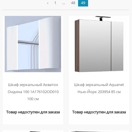
Страна
РАМЫ
‹
1
…
48
49
ГАЗОВЫЕ КОЛОНКИ
ПОЛОЧКИ
ДУШЕВЫЕ ЛЕЙКИ
ВЕРХНИЕ ДУШИ
Душевые гарнитуры
ЧУГУННЫЕ ВАННЫ
СЛИВ-ПЕРЕЛИВЫ
Цвет
ЭЛЕКТРИЧЕСКИЕ ВОДОНАГРЕВАТЕЛИ
СТАКАНЫ
ДУШЕВЫЕ ЛОТКИ
ВСТРАИВАЕМЫЕ СМЕСИТЕЛИ
ДУШЕВЫЕ ГАРНИТУРЫ БЕЗ ВЕРХНЕГО ДУША
Душевые кабины
ФРОНТАЛЬНЫЕ ПАНЕЛИ
Фильтр: 581 товар
ФЕНЫ ДЛЯ ВОЛОС
ДУШЕВЫЕ ОГРАЖДЕНИЯ
ГИГИЕНИЧЕСКИЕ ДУШИ
ДУШЕВЫЕ ГАРНИТУРЫ С ВЕРХНИМ ДУШЕМ
ШТОРКИ
ДУШЕВЫЕ КАБИНЫ С ВЫСОКИМ ПОДДОНОМ
Душевые уголки
ДУШЕВЫЕ ПАНЕЛИ
ГОТОВЫЕ РЕШЕНИЯ
ДУШЕВЫЕ ГАРНИТУРЫ СО СМЕСИТЕЛЕМ
Сбросить
ШУМОПОГЛОЩАЮЩИЕ ПЛАСТИНЫ
Подобрать
ДУШЕВЫЕ КАБИНЫ СО СРЕДНИМ ПОДДОНОМ
ДУШЕВЫЕ УГОЛКИ С ВЫСОКИМ ПОДДОНОМ
Инсталляции
ДУШЕВЫЕ ПОДДОНЫ
ДУШЕВЫЕ КРОНШТЕЙНЫ
ДУШЕВЫЕ ГАРНИТУРЫ С ТЕРМОСТАТОМ
ДУШЕВЫЕ КАБИНЫ С НИЗКИМ ПОДДОНОМ
ДУШЕВЫЕ УГОЛКИ С НИЗКИМ ПОДДОНОМ
ДУШЕВЫЕ СТОЙКИ
ИНСТАЛЛЯЦИИ В КОМПЛЕКТЕ С УНИТАЗОМ
Мебель для ванной
ИЗЛИВЫ
ДУШЕВЫЕ ТРАПЫ
ИНСТАЛЛЯЦИИ ДЛЯ БИДЕ
СКРЫТЫЕ МОНТАЖНЫЕ ЭЛЕМЕНТЫ
ЗЕРКАЛА БЕЗ ПОДСВЕТКИ
ШЛАНГИ ДЛЯ ДУША
ИНСТАЛЛЯЦИИ ДЛЯ ПИССУАРА
ЗЕРКАЛА С ПОДСВЕТКОЙ
ШЛАНГОВЫЕ ПОДКЛЮЧЕНИЯ
ИНСТАЛЛЯЦИИ ДЛЯ ПОДВЕСНОГО УНИТАЗА
ЗЕРКАЛЬНЫЕ ШКАФЫ БЕЗ ПОДСВЕТКИ
Шкаф зеркальный Акватон
Шкаф зеркальный Aquanet
ИНСТАЛЛЯЦИИ ДЛЯ УМЫВАЛЬНИКА
ЗЕРКАЛЬНЫЕ ШКАФЫ С ПОДСВЕТКОЙ
Ондина 100 1A176102OD010
Нью-Йорк 203954 85 см
КЛАВИШИ СМЫВА ДЛЯ ИНСТАЛЛЯЦИЙ
100 см
ПЕНАЛЫ НАПОЛЬНЫЕ
КОМПЛЕКТУЮЩИЕ ДЛЯ ИНСТАЛЛЯЦИЙ
ПЕНАЛЫ ПОДВЕСНЫЕ
Товар недоступен для заказа
Товар недоступен для заказа
ПОЛУПЕНАЛЫ НАПОЛЬНЫЕ
ПОЛУПЕНАЛЫ ПОДВЕСНЫЕ