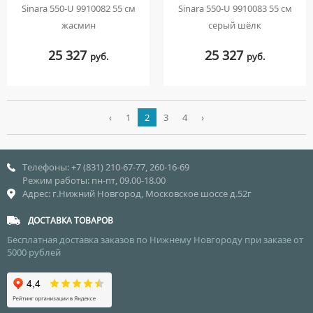
Sinara 550-U 9910082 55 см
Sinara 550-U 9910083 55 см
жасмин
серый шёлк
25 327
25 327
руб.
руб.
‹
1
2
3
4
›
Телефоны: +7 (831) 210-67-77, 260-16-69
Режим работы: пн-пт, 09.00-18.00
Адрес: г.Нижний Новгород, Московское шоссе д.52г
ДОСТАВКА ТОВАРОВ
Бесплатная доставка заказов по Нижнему Новгороду при заказе от
5000 рублей