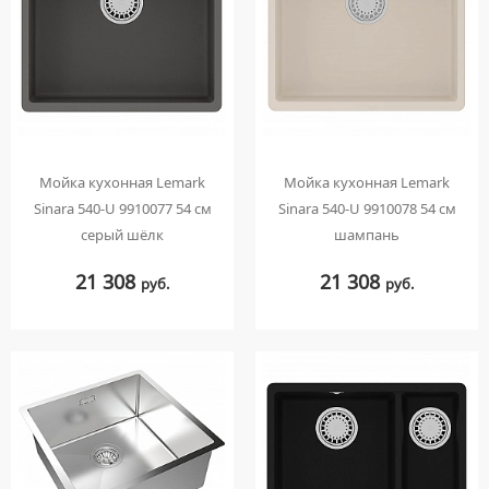
МЕБЕЛЬНЫЕ УМЫВАЛЬНИКИ
ПРИСТАВНЫЕ УНИТАЗЫ
СМЕСИТЕЛИ НА БОРТ ВАННЫ
НАКЛАДНЫЕ УМЫВАЛЬНИКИ
УНИТАЗЫ-КОМПАКТЫ
ТЕРМОСТАТИЧЕСКИЕ СМЕСИТЕЛИ
ПОДВЕСНЫЕ УМЫВАЛЬНИКИ
УНИТАЗЫ С БИДЕТКОЙ
ЦВЕТНЫЕ СМЕСИТЕЛИ
УМЫВАЛЬНИКИ НАД СТИРАЛЬНЫМИ МАШИНАМИ
КРЫШКИ-СИДЕНЬЯ
УГЛОВЫЕ ВЕНТИЛЯ ДЛЯ СМЕСИТЕЛЕЙ
УМЫВАЛЬНИКИ С ПЬЕДЕСТАЛАМИ
КОМПЛЕКТУЮЩИЕ ДЛЯ УНИТАЗОВ
ПЬЕДЕСТАЛЫ ДЛЯ УМЫВАЛЬНИКОВ
Мойка кухонная Lemark
Мойка кухонная Lemark
Sinara 540-U 9910077 54 см
Sinara 540-U 9910078 54 см
ПОЛУПЬЕДЕСТАЛЫ ДЛЯ УМЫВАЛЬНИКОВ
серый шёлк
шампань
21 308
21 308
руб.
руб.