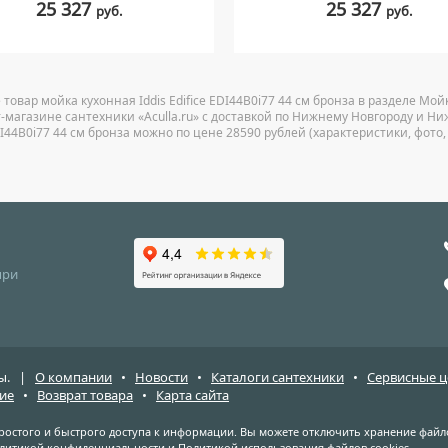
25 327
25 327
руб.
руб.
 товар мойка кухонная Iddis Edifice EDI44B0i77 44 см бронза в разделе Мо
-магазине сантехники «Aculla.ru» с доставкой по Нижнему Новгороду и Ниж
DI44B0i77 44 см бронза можно по цене 28590 рублей (характеристики, фото,
при
ены. |
О компании
•
Новости
•
Каталоги сантехники
•
Сервисные 
ие
•
Возврат товара
•
Карта сайта
простого и быстрого доступа к информации. Вы можете отключить хранение файло
литикой конфиденциальности
и
Политикой использования файлов cookies