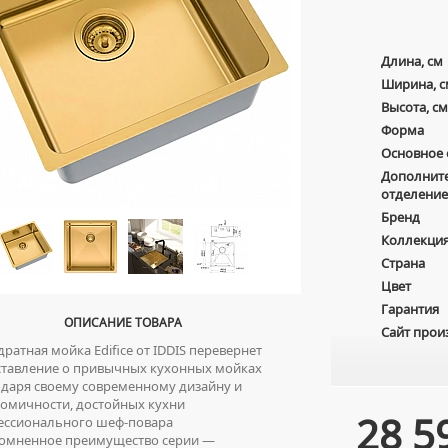
Длина, см
Ширина, с
Высота, см
Форма
Основное 
Дополнит
отделение
Бренд
Коллекци
Страна
Цвет
Гарантия
ОПИСАНИЕ ТОВАРА
Сайт прои
ратная мойка Edifice от IDDIS перевернет
ставление о привычных кухонных мойках
даря своему современному дизайну и
омичности, достойных кухни
28 5
ессионального шеф-повара
мненное преимущество серии —