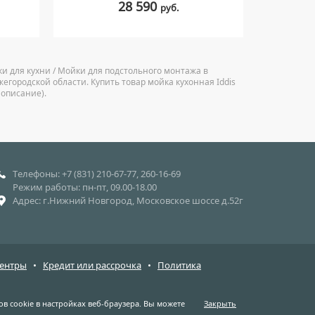
28 590
руб.
йки для кухни / Мойки для подстольного монтажа в
егородской области. Купить товар мойка кухонная Iddis
 описание).
Телефоны: +7 (831) 210-67-77, 260-16-69
Режим работы: пн-пт, 09.00-18.00
Адрес: г.Нижний Новгород, Московское шоссе д.52г
центры
•
Кредит или рассрочка
•
Политика
в cookie в настройках веб-браузера. Вы можете
Закрыть