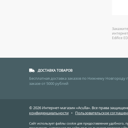
25 327
руб.
Закажите
интернет
Edifice E
ДОСТАВКА ТОВАРОВ
Бесплатная доставка заказов по Нижнему Новгороду 
заказе от 5000 рублей
© 2026 Интернет-магазин «Aculla». Все права защищ
конфиденциальности
•
Пользовательское соглашен
Сайт использует файлы cookie для предоставления удобного, 
продолжить навигацию по сайту только выразив согласие с
По