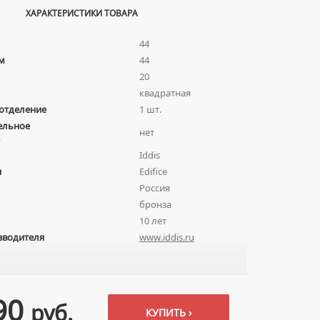
ХАРАКТЕРИСТИКИ ТОВАРА
44
м
44
20
квадратная
отделение
1 шт.
ельное
нет
Iddis
я
Edifice
Россия
бронза
10 лет
зводителя
www.iddis.ru
90
руб.
КУПИТЬ ›