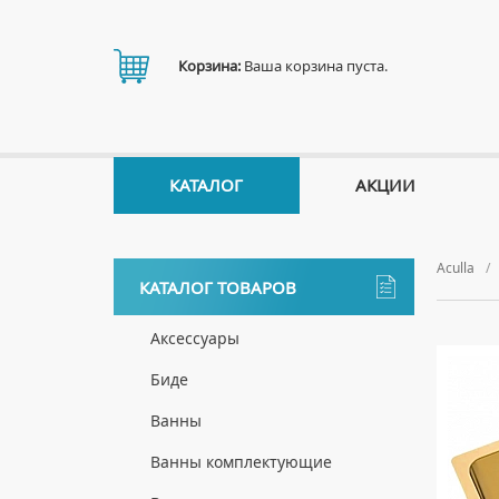
Корзина:
Ваша корзина пуста.
КАТАЛОГ
АКЦИИ
Aculla
КАТАЛОГ ТОВАРОВ
Аксессуары
ДЕРЖАТЕЛИ
Биде
ДИСПЕНСЕРЫ
НАПОЛЬНЫЕ БИДЕ
Ванны
ДОЗАТОРЫ ДЛЯ МЫЛА
ПОДВЕСНЫЕ БИДЕ
АКРИЛОВЫЕ ВАННЫ
Ванны комплектующие
ЕРШИКИ
КРЫШКИ ДЛЯ БИДЕ
МРАМОРНЫЕ ВАННЫ
БОКОВЫЕ ПАНЕЛИ