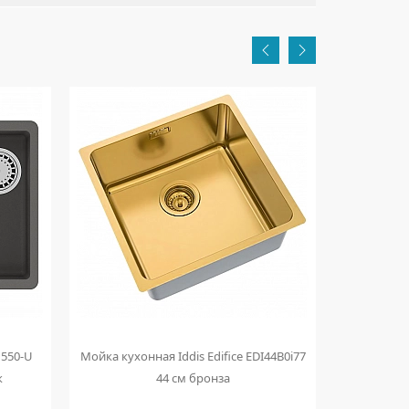
 550-U
Мойка кухонная Iddis Edifice EDI44B0i77
Мойка кухон
к
44 см бронза
54 с