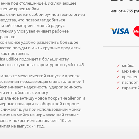
ление под столешницей, исключающее
знение краев мойки
или от 4 765 ру
а отличается особой ручной технологией
водства, что позволяет добиться
ьной геометрии – малый радиус
гления углов увеличивает рабочее
ранство
кой мойке удобно разместить большое
ество посуды и мыть крупные предметы,
 как противень
а Edifice подойдет к большинству
менных кухонных гарнитуров и тумб от 45
✓
мойка
✓
механич
мплекте механический выпуск и крепеж
✓
креплен
ственная нержавеющая сталь толщиной 1
✓
паспорт 
еспечивает надежность, ударопрочность
✓
гаранти
 и ее стойкость к износу
иальное антишумовое покрытие Silenon и
мерные накладки на оборотной стороне
 снижают шум при использовании мойки
нтия на мойку из нержавеющей стали с
овым покрытием составляет - 10 лет
нтия на выпуск - 1 год.