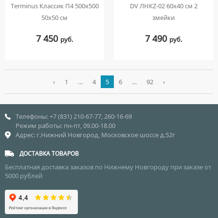
Terminus Классик П4 500х500
DV ЛНКZ-02 60x40 см 2
50х50 см
змейки
7 450
7 490
руб.
руб.
‹
1
…
4
5
6
…
92
›
Телефоны: +7 (831) 210-67-77, 260-16-69
Режим работы: пн-пт, 09.00-18.00
Адрес: г.Нижний Новгород, Московское шоссе д.52г
ДОСТАВКА ТОВАРОВ
Бесплатная доставка заказов по Нижнему Новгороду при заказе от
5000 рублей