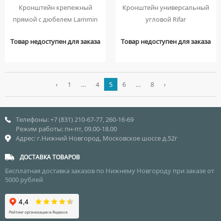
Кронштейн крепежный
Кронштейн универсальный
прямой с дюбелем Lammin
угловой Rifar
Товар недоступен для заказа
Товар недоступен для заказа
‹
1
…
4
5
6
…
8
›
Телефоны: +7 (831) 210-67-77, 260-16-69
Режим работы: пн-пт, 09.00-18.00
Адрес: г.Нижний Новгород, Московское шоссе д.52г
ДОСТАВКА ТОВАРОВ
Бесплатная доставка заказов по Нижнему Новгороду при заказе от
5000 рублей