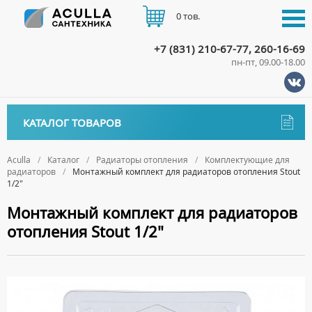
0 тов.
+7 (831) 210-67-77, 260-16-69
пн-пт, 09.00-18.00
КАТАЛОГ
КАТАЛОГ ТОВАРОВ
АКЦИИ
Аксессуары
ДОСТАВКА
Aculla
Каталог
Радиаторы отопления
Комплектующие для
радиаторов
Монтажный комплект для радиаторов отопления Stout
ДЕРЖАТЕЛИ
Биде
1/2"
ОПЛАТА
ДИСПЕНСЕРЫ
НАПОЛЬНЫЕ БИДЕ
Ванны
Монтажный комплект для радиаторов
ДОЗАТОРЫ ДЛЯ МЫЛА
ПОДВЕСНЫЕ БИДЕ
отопления Stout 1/2"
АКРИЛОВЫЕ ВАННЫ
КОНТАКТЫ
Ванны комплектующие
ЕРШИКИ
КРЫШКИ ДЛЯ БИДЕ
МРАМОРНЫЕ ВАННЫ
БОКОВЫЕ ПАНЕЛИ
Водонагреватели
КРЮЧКИ
СИФОНЫ ДЛЯ БИДЕ
ОТДЕЛЬНОСТОЯЩИЕ ВАННЫ
НОЖКИ
ВОДОНАГРЕВАТЕЛИ КОМБИНИРОВАННОГО НАГРЕВА
Все для душа
МЫЛЬНИЦЫ
СТАЛЬНЫЕ ВАННЫ
ПОДГОЛОВНИКИ
ВОДОНАГРЕВАТЕЛИ КОСВЕННОГО НАГРЕВА
ПОЛОТЕНЦЕДЕРЖАТЕЛИ
ДУШЕВЫЕ ДВЕРИ
Встройка
СИДЯЧИЕ ВАННЫ