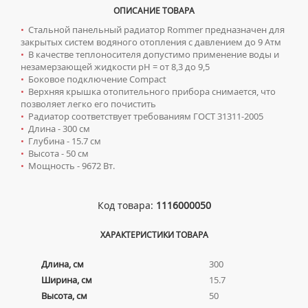
ТУМБЫ С УМЫВАЛЬНИКОМ НАПОЛЬНЫЕ
КОМПЛЕКТУЮЩИЕ ДЛЯ РАДИАТОРОВ
СИФОНЫ ДЛЯ КУХОННЫХ МОЕК
ОПИСАНИЕ ТОВАРА
ТУМБЫ С УМЫВАЛЬНИКОМ ПОДВЕСНЫЕ
•
Стальной панельный радиатор Rommer предназначен для
закрытых систем водяного отопления с давлением до 9 Атм
Ревизионные люки
ШКАФЫ НАВЕСНЫЕ
•
В качестве теплоносителя допустимо применение воды и
незамерзающей жидкости pH = от 8,3 до 9,5
ЛЮКИ ПОД ПЛИТКУ
Сантехника для МГН
•
Боковое подключение Compact
ЛЮКИ ПОД ПОКРАСКУ
•
Верхняя крышка отопительного прибора снимается, что
ИНСТАЛЛЯЦИИ ДЛЯ МГН
Смесители
позволяет легко его почистить
НАПОЛЬНЫЕ ЛЮКИ
ПОРУЧНИ ДЛЯ МГН
•
Радиатор соответствует требованиям ГОСТ 31311-2005
СМЕСИТЕЛИ ДЛЯ БИДЕ
Сифоны
•
Длина - 300 см
СМЕСИТЕЛИ ДЛЯ МГН
СМЕСИТЕЛИ ДЛЯ ВАННЫ
•
Глубина - 15.7 см
ДЛЯ ДУШЕВЫХ ПОДДОНОВ
Сушилки для рук
•
Высота - 50 см
УМЫВАЛЬНИКИ ДЛЯ МГН
СМЕСИТЕЛИ ДЛЯ ДУША
•
Мощность - 9672 Вт.
ДЛЯ УМЫВАЛЬНИКОВ
АВТОМАТИЧЕСКИЕ СУШИЛКИ ДЛЯ РУК
Умывальники
УНИТАЗЫ ДЛЯ МГН
СМЕСИТЕЛИ ДЛЯ КУХНИ
НАЖИМНЫЕ СУШИЛКИ ДЛЯ РУК
ВРЕЗНЫЕ УМЫВАЛЬНИКИ
Унитазы
СМЕСИТЕЛИ ДЛЯ УМЫВАЛЬНИКА
Код товара:
1116000050
ПОГРУЖНЫЕ СУШИЛКИ ДЛЯ РУК
ДВОЙНЫЕ УМЫВАЛЬНИКИ
ПОДВЕСНЫЕ УНИТАЗЫ
СМЕСИТЕЛИ МОНО
ХАРАКТЕРИСТИКИ ТОВАРА
МЕБЕЛЬНЫЕ УМЫВАЛЬНИКИ
ПРИСТАВНЫЕ УНИТАЗЫ
СМЕСИТЕЛИ НА БОРТ ВАННЫ
НАКЛАДНЫЕ УМЫВАЛЬНИКИ
УНИТАЗЫ-КОМПАКТЫ
ТЕРМОСТАТИЧЕСКИЕ СМЕСИТЕЛИ
Длина, см
300
ПОДВЕСНЫЕ УМЫВАЛЬНИКИ
Ширина, см
15.7
УНИТАЗЫ С БИДЕТКОЙ
ЦВЕТНЫЕ СМЕСИТЕЛИ
Высота, см
50
УМЫВАЛЬНИКИ НАД СТИРАЛЬНЫМИ МАШИНАМИ
КРЫШКИ-СИДЕНЬЯ
УГЛОВЫЕ ВЕНТИЛЯ ДЛЯ СМЕСИТЕЛЕЙ