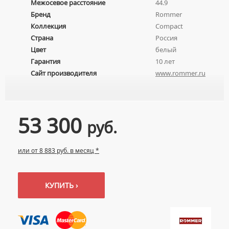
Межосевое расстояние
44.9
УМЫВАЛЬНИКИ С ПЬЕДЕСТАЛАМИ
КОМПЛЕКТУЮЩИЕ ДЛЯ УНИТАЗОВ
Бренд
Rommer
ПЬЕДЕСТАЛЫ ДЛЯ УМЫВАЛЬНИКОВ
Коллекция
Compact
Страна
Россия
ПОЛУПЬЕДЕСТАЛЫ ДЛЯ УМЫВАЛЬНИКОВ
Цвет
белый
Гарантия
10 лет
Сайт производителя
www.rommer.ru
53 300
руб.
или от 8 883 руб. в месяц *
КУПИТЬ ›