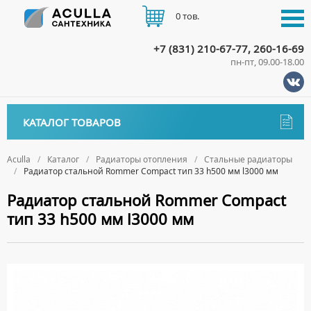
0 тов.
+7 (831) 210-67-77, 260-16-69
пн-пт, 09.00-18.00
КАТАЛОГ
КАТАЛОГ ТОВАРОВ
АКЦИИ
Аксессуары
ДОСТАВКА
Aculla
Каталог
Радиаторы отопления
Стальные радиаторы
Радиатор стальной Rommer Compact тип 33 h500 мм l3000 мм
ДЕРЖАТЕЛИ
Биде
ОПЛАТА
Радиатор стальной Rommer Compact
ДИСПЕНСЕРЫ
НАПОЛЬНЫЕ БИДЕ
Ванны
тип 33 h500 мм l3000 мм
ДОЗАТОРЫ ДЛЯ МЫЛА
ПОДВЕСНЫЕ БИДЕ
АКРИЛОВЫЕ ВАННЫ
КОНТАКТЫ
Ванны комплектующие
ЕРШИКИ
КРЫШКИ ДЛЯ БИДЕ
МРАМОРНЫЕ ВАННЫ
БОКОВЫЕ ПАНЕЛИ
Водонагреватели
КРЮЧКИ
СИФОНЫ ДЛЯ БИДЕ
ОТДЕЛЬНОСТОЯЩИЕ ВАННЫ
НОЖКИ
ВОДОНАГРЕВАТЕЛИ КОМБИНИРОВАННОГО НАГРЕВА
Все для душа
МЫЛЬНИЦЫ
СТАЛЬНЫЕ ВАННЫ
ПОДГОЛОВНИКИ
ВОДОНАГРЕВАТЕЛИ КОСВЕННОГО НАГРЕВА
ПОЛОТЕНЦЕДЕРЖАТЕЛИ
ДУШЕВЫЕ ДВЕРИ
Встройка
СИДЯЧИЕ ВАННЫ