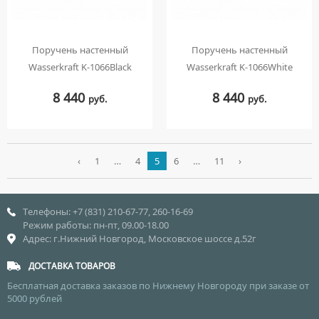
Поручень настенный
Поручень настенный
Wasserkraft K-1066Black
Wasserkraft K-1066White
8 440
8 440
руб.
руб.
‹
1
…
4
5
6
…
11
›
Телефоны: +7 (831) 210-67-77, 260-16-69
Режим работы: пн-пт, 09.00-18.00
Адрес: г.Нижний Новгород, Московское шоссе д.52г
ДОСТАВКА ТОВАРОВ
Бесплатная доставка заказов по Нижнему Новгороду при заказе от
5000 рублей