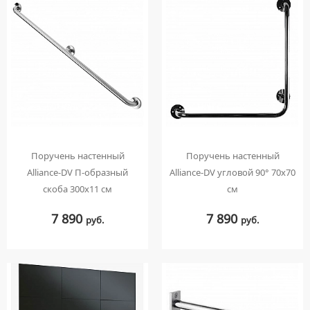
УМЫВАЛЬНИКИ НАД СТИРАЛЬНЫМИ МАШИНАМИ
КРЫШКИ-СИДЕНЬЯ
УГЛОВЫЕ ВЕНТИЛЯ ДЛЯ СМЕСИТЕЛЕЙ
УМЫВАЛЬНИКИ С ПЬЕДЕСТАЛАМИ
КОМПЛЕКТУЮЩИЕ ДЛЯ УНИТАЗОВ
ПЬЕДЕСТАЛЫ ДЛЯ УМЫВАЛЬНИКОВ
ПОЛУПЬЕДЕСТАЛЫ ДЛЯ УМЫВАЛЬНИКОВ
Поручень настенный
Поручень настенный
Alliance-DV П-образный
Alliance-DV угловой 90° 70х70
скоба 300х11 см
см
7 890
7 890
руб.
руб.