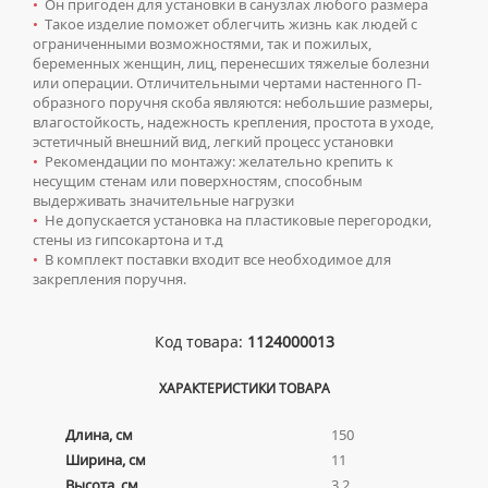
КОМПЛЕКТУЮЩИЕ ДЛЯ РАДИАТОРОВ
•
Он пригоден для установки в санузлах любого размера
ТУМБЫ С УМЫВАЛЬНИКОМ НАПОЛЬНЫЕ
НАПОЛЬНЫЕ ЛЮКИ
СИФОНЫ ДЛЯ КУХОННЫХ МОЕК
•
Такое изделие поможет облегчить жизнь как людей с
ПОРУЧНИ ДЛЯ МГН
ТУМБЫ С УМЫВАЛЬНИКОМ ПОДВЕСНЫЕ
ограниченными возможностями, так и пожилых,
СМЕСИТЕЛИ ДЛЯ МГН
беременных женщин, лиц, перенесших тяжелые болезни
ШКАФЫ НАВЕСНЫЕ
или операции. Отличительными чертами настенного П-
УМЫВАЛЬНИКИ ДЛЯ МГН
образного поручня скоба являются: небольшие размеры,
влагостойкость, надежность крепления, простота в уходе,
УНИТАЗЫ ДЛЯ МГН
эстетичный внешний вид, легкий процесс установки
•
Рекомендации по монтажу: желательно крепить к
несущим стенам или поверхностям, способным
Смесители
выдерживать значительные нагрузки
•
Не допускается установка на пластиковые перегородки,
СМЕСИТЕЛИ ДЛЯ БИДЕ
Сифоны
стены из гипсокартона и т.д
СМЕСИТЕЛИ ДЛЯ ВАННЫ
•
В комплект поставки входит все необходимое для
ДЛЯ ДУШЕВЫХ ПОДДОНОВ
Сушилки для рук
закрепления поручня.
СМЕСИТЕЛИ ДЛЯ ДУША
ДЛЯ УМЫВАЛЬНИКОВ
АВТОМАТИЧЕСКИЕ СУШИЛКИ ДЛЯ РУК
Умывальники
СМЕСИТЕЛИ ДЛЯ КУХНИ
НАЖИМНЫЕ СУШИЛКИ ДЛЯ РУК
Код товара:
1124000013
ВРЕЗНЫЕ УМЫВАЛЬНИКИ
Унитазы
СМЕСИТЕЛИ ДЛЯ УМЫВАЛЬНИКА
ПОГРУЖНЫЕ СУШИЛКИ ДЛЯ РУК
ДВОЙНЫЕ УМЫВАЛЬНИКИ
ПОДВЕСНЫЕ УНИТАЗЫ
СМЕСИТЕЛИ МОНО
ХАРАКТЕРИСТИКИ ТОВАРА
МЕБЕЛЬНЫЕ УМЫВАЛЬНИКИ
ПРИСТАВНЫЕ УНИТАЗЫ
СМЕСИТЕЛИ НА БОРТ ВАННЫ
Длина, см
150
НАКЛАДНЫЕ УМЫВАЛЬНИКИ
УНИТАЗЫ-КОМПАКТЫ
ТЕРМОСТАТИЧЕСКИЕ СМЕСИТЕЛИ
Ширина, см
11
ПОДВЕСНЫЕ УМЫВАЛЬНИКИ
УНИТАЗЫ С БИДЕТКОЙ
ЦВЕТНЫЕ СМЕСИТЕЛИ
Высота, см
3.2