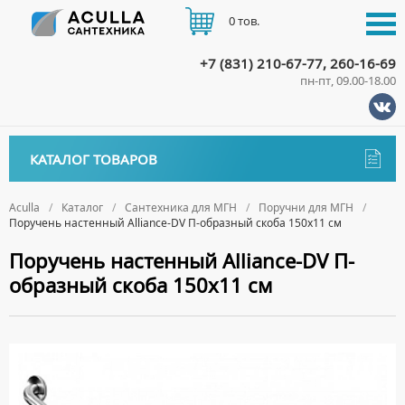
0 тов.
+7 (831) 210-67-77, 260-16-69
пн-пт, 09.00-18.00
КАТАЛОГ
КАТАЛОГ ТОВАРОВ
АКЦИИ
Аксессуары
ДОСТАВКА
Aculla
Каталог
Сантехника для МГН
Поручни для МГН
Поручень настенный Alliance-DV П-образный скоба 150х11 см
ДЕРЖАТЕЛИ
Биде
ОПЛАТА
Поручень настенный Alliance-DV П-
ДИСПЕНСЕРЫ
НАПОЛЬНЫЕ БИДЕ
Ванны
образный скоба 150х11 см
ДОЗАТОРЫ ДЛЯ МЫЛА
ПОДВЕСНЫЕ БИДЕ
АКРИЛОВЫЕ ВАННЫ
КОНТАКТЫ
Ванны комплектующие
ЕРШИКИ
КРЫШКИ ДЛЯ БИДЕ
МРАМОРНЫЕ ВАННЫ
БОКОВЫЕ ПАНЕЛИ
Водонагреватели
КРЮЧКИ
СИФОНЫ ДЛЯ БИДЕ
ОТДЕЛЬНОСТОЯЩИЕ ВАННЫ
НОЖКИ
ВОДОНАГРЕВАТЕЛИ КОМБИНИРОВАННОГО НАГРЕВА
Все для душа
МЫЛЬНИЦЫ
СТАЛЬНЫЕ ВАННЫ
ПОДГОЛОВНИКИ
ВОДОНАГРЕВАТЕЛИ КОСВЕННОГО НАГРЕВА
ПОЛОТЕНЦЕДЕРЖАТЕЛИ
ДУШЕВЫЕ ДВЕРИ
Встройка
СИДЯЧИЕ ВАННЫ