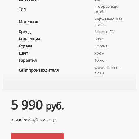
УМЫВАЛЬНИКИ НАД СТИРАЛЬНЫМИ МАШИНАМИ
п-образный
КРЫШКИ-СИДЕНЬЯ
УГЛОВЫЕ ВЕНТИЛЯ ДЛЯ СМЕСИТЕЛЕЙ
Тип
скоба
УМЫВАЛЬНИКИ С ПЬЕДЕСТАЛАМИ
КОМПЛЕКТУЮЩИЕ ДЛЯ УНИТАЗОВ
нержавеющая
Материал
ПЬЕДЕСТАЛЫ ДЛЯ УМЫВАЛЬНИКОВ
сталь
Бренд
Alliance-DV
ПОЛУПЬЕДЕСТАЛЫ ДЛЯ УМЫВАЛЬНИКОВ
Коллекция
Basic
Страна
Россия
Цвет
хром
Гарантия
10 лет
www.alliance-
Сайт производителя
dv.ru
5 990
руб.
или от 998 руб. в месяц *