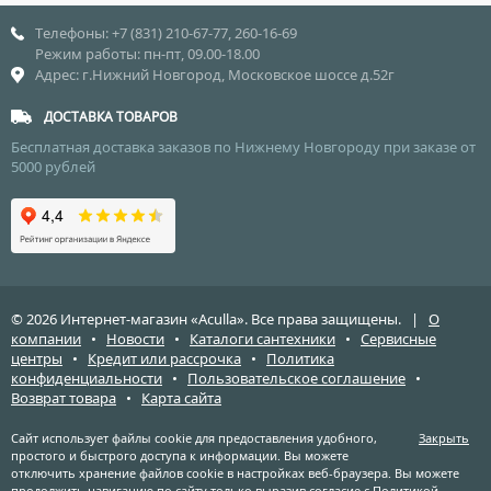
Телефоны: +7 (831) 210-67-77, 260-16-69
Режим работы: пн-пт, 09.00-18.00
Адрес: г.Нижний Новгород, Московское шоссе д.52г
ДОСТАВКА ТОВАРОВ
Бесплатная доставка заказов по Нижнему Новгороду при заказе от
5000 рублей
© 2026 Интернет-магазин «Aculla». Все права защищены. |
О
компании
•
Новости
•
Каталоги сантехники
•
Сервисные
центры
•
Кредит или рассрочка
•
Политика
конфиденциальности
•
Пользовательское соглашение
•
Возврат товара
•
Карта сайта
Сайт использует файлы cookie для предоставления удобного,
Закрыть
простого и быстрого доступа к информации. Вы можете
отключить хранение файлов cookie в настройках веб-браузера. Вы можете
продолжить навигацию по сайту только выразив согласие с
Политикой