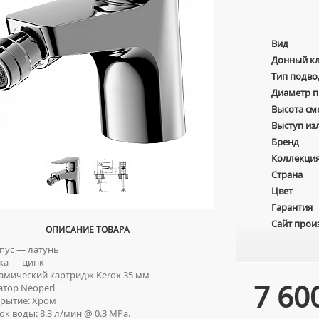
Вид
Донный к
Тип подво
Диаметр 
Высота см
Выступ из
Бренд
Коллекци
Страна
Цвет
Гарантия
Сайт прои
ОПИСАНИЕ ТОВАРА
ус — латунь
а — цинк
мический картридж Kerox 35 мм
7 60
тор Neoperl
рытие: Хром
к воды: 8.3 л/мин @ 0.3 MPa.