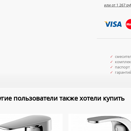
или от 1 267 ру
✓
cмесите
✓
комплект
✓
паспорт 
✓
гаранти
гие пользователи также хотели купить