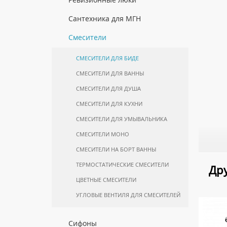
ПОЛОТЕНЦЕСУШИТЕЛИ
КОМПЛЕКТУЮЩИЕ ДЛЯ
МОЙКИ ИЗ НЕРЖАВЕЮЩЕЙ СТАЛИ
БИМЕТАЛЛИЧЕСКИЕ РАДИАТОРЫ
ПОЛУПЕНАЛЫ НАПОЛЬНЫЕ
ИНСТАЛЛЯЦИЙ
КОМПЛЕКТУЮЩИЕ ДЛЯ
ЛЮКИ ПОД ПЛИТКУ
Сантехника для МГН
ПОЛОТЕНЦЕСУШИТЕЛЕЙ
МРАМОРНЫЕ МОЙКИ
СТАЛЬНЫЕ РАДИАТОРЫ
ПОЛУПЕНАЛЫ ПОДВЕСНЫЕ
ЛЮКИ ПОД ПОКРАСКУ
ИНСТАЛЛЯЦИИ ДЛЯ МГН
Смесители
ПРОФЕССИОНАЛЬНЫЕ МОЙКИ
КОМПЛЕКТУЮЩИЕ ДЛЯ РАДИАТОРОВ
ТУМБЫ С УМЫВАЛЬНИКОМ
НАПОЛЬНЫЕ ЛЮКИ
ПОРУЧНИ ДЛЯ МГН
НАПОЛЬНЫЕ
СИФОНЫ ДЛЯ КУХОННЫХ МОЕК
СМЕСИТЕЛИ ДЛЯ БИДЕ
СМЕСИТЕЛИ ДЛЯ МГН
ТУМБЫ С УМЫВАЛЬНИКОМ
СМЕСИТЕЛИ ДЛЯ ВАННЫ
ПОДВЕСНЫЕ
УМЫВАЛЬНИКИ ДЛЯ МГН
СМЕСИТЕЛИ ДЛЯ ДУША
ШКАФЫ НАВЕСНЫЕ
УНИТАЗЫ ДЛЯ МГН
СМЕСИТЕЛИ ДЛЯ КУХНИ
СМЕСИТЕЛИ ДЛЯ УМЫВАЛЬНИКА
СМЕСИТЕЛИ МОНО
СМЕСИТЕЛИ НА БОРТ ВАННЫ
ТЕРМОСТАТИЧЕСКИЕ СМЕСИТЕЛИ
Дру
ЦВЕТНЫЕ СМЕСИТЕЛИ
УГЛОВЫЕ ВЕНТИЛЯ ДЛЯ СМЕСИТЕЛЕЙ
Сифоны