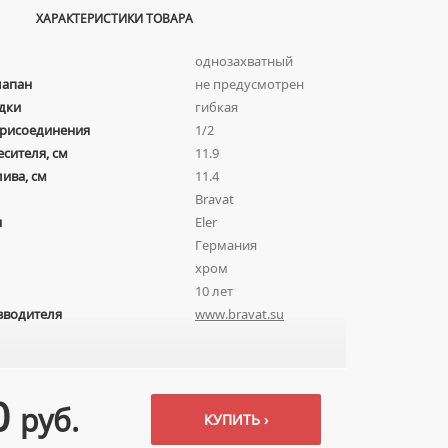
ХАРАКТЕРИСТИКИ ТОВАРА
однозахватный
лапан
не предусмотрен
дки
гибкая
присоединения
1/2
есителя, см
11.9
лива, см
11.4
Bravat
я
Eler
Германия
хром
10 лет
зводителя
www.bravat.su
0
руб.
КУПИТЬ ›