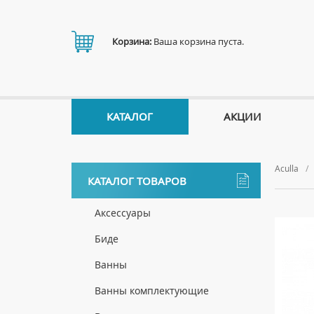
Корзина:
Ваша корзина пуста.
КАТАЛОГ
АКЦИИ
Aculla
КАТАЛОГ ТОВАРОВ
Аксессуары
ДЕРЖАТЕЛИ
Биде
ДИСПЕНСЕРЫ
НАПОЛЬНЫЕ БИДЕ
Ванны
ДОЗАТОРЫ ДЛЯ МЫЛА
ПОДВЕСНЫЕ БИДЕ
АКРИЛОВЫЕ ВАННЫ
Ванны комплектующие
ЕРШИКИ
КРЫШКИ ДЛЯ БИДЕ
МРАМОРНЫЕ ВАННЫ
БОКОВЫЕ ПАНЕЛИ