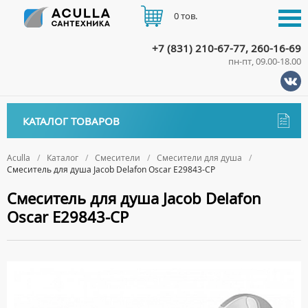
0 тов.
+7 (831) 210-67-77, 260-16-69
пн-пт, 09.00-18.00
КАТАЛОГ
КАТАЛОГ ТОВАРОВ
АКЦИИ
Аксессуары
ДОСТАВКА
Aculla
Каталог
Смесители
Смесители для душа
Смеситель для душа Jacob Delafon Oscar E29843-CP
ДЕРЖАТЕЛИ
Биде
ОПЛАТА
Смеситель для душа Jacob Delafon
ДИСПЕНСЕРЫ
НАПОЛЬНЫЕ БИДЕ
Ванны
Oscar E29843-CP
ДОЗАТОРЫ ДЛЯ МЫЛА
ПОДВЕСНЫЕ БИДЕ
АКРИЛОВЫЕ ВАННЫ
КОНТАКТЫ
Ванны комплектующие
ЕРШИКИ
КРЫШКИ ДЛЯ БИДЕ
МРАМОРНЫЕ ВАННЫ
БОКОВЫЕ ПАНЕЛИ
Водонагреватели
КРЮЧКИ
СИФОНЫ ДЛЯ БИДЕ
ОТДЕЛЬНОСТОЯЩИЕ ВАННЫ
НОЖКИ
ВОДОНАГРЕВАТЕЛИ КОМБИНИРОВАННОГО НАГРЕВА
Все для душа
МЫЛЬНИЦЫ
СТАЛЬНЫЕ ВАННЫ
ПОДГОЛОВНИКИ
ВОДОНАГРЕВАТЕЛИ КОСВЕННОГО НАГРЕВА
ПОЛОТЕНЦЕДЕРЖАТЕЛИ
ДУШЕВЫЕ ДВЕРИ
Встройка
СИДЯЧИЕ ВАННЫ