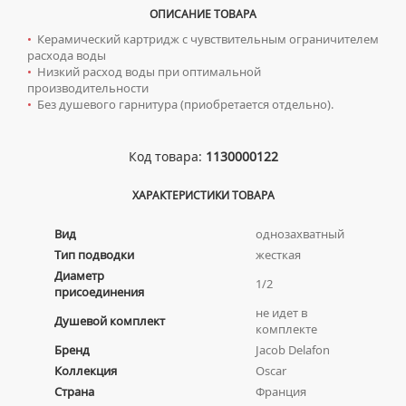
КОМПЛЕКТУЮЩИЕ ДЛЯ РАДИАТОРОВ
ТУМБЫ С УМЫВАЛЬНИКОМ НАПОЛЬНЫЕ
НАПОЛЬНЫЕ ЛЮКИ
СИФОНЫ ДЛЯ КУХОННЫХ МОЕК
ОПИСАНИЕ ТОВАРА
ПОРУЧНИ ДЛЯ МГН
СМЕСИТЕЛИ ДЛЯ БИДЕ
ТУМБЫ С УМЫВАЛЬНИКОМ ПОДВЕСНЫЕ
•
Керамический картридж с чувствительным ограничителем
СМЕСИТЕЛИ ДЛЯ МГН
расхода воды
СМЕСИТЕЛИ ДЛЯ ВАННЫ
ШКАФЫ НАВЕСНЫЕ
УМЫВАЛЬНИКИ ДЛЯ МГН
•
Низкий расход воды при оптимальной
СМЕСИТЕЛИ ДЛЯ ДУША
производительности
УНИТАЗЫ ДЛЯ МГН
•
Без душевого гарнитура (приобретается отдельно).
СМЕСИТЕЛИ ДЛЯ КУХНИ
СМЕСИТЕЛИ ДЛЯ УМЫВАЛЬНИКА
Код товара:
1130000122
СМЕСИТЕЛИ МОНО
СМЕСИТЕЛИ НА БОРТ ВАННЫ
ХАРАКТЕРИСТИКИ ТОВАРА
ТЕРМОСТАТИЧЕСКИЕ СМЕСИТЕЛИ
Вид
однозахватный
ЦВЕТНЫЕ СМЕСИТЕЛИ
Тип подводки
жесткая
УГЛОВЫЕ ВЕНТИЛЯ ДЛЯ СМЕСИТЕЛЕЙ
Диаметр
1/2
присоединения
не идет в
Душевой комплект
Сифоны
комплекте
Бренд
Jacob Delafon
ДЛЯ ДУШЕВЫХ ПОДДОНОВ
Сушилки для рук
Коллекция
Oscar
ДЛЯ УМЫВАЛЬНИКОВ
АВТОМАТИЧЕСКИЕ СУШИЛКИ ДЛЯ РУК
Умывальники
Страна
Франция