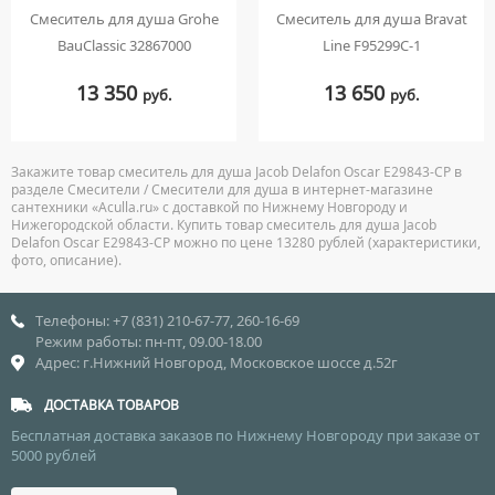
Смеситель для душа Grohe
Смеситель для душа Bravat
BauClassic 32867000
Line F95299C-1
13 350
13 650
руб.
руб.
Закажите товар смеситель для душа Jacob Delafon Oscar E29843-CP в
разделе Смесители / Смесители для душа в интернет-магазине
сантехники «Aculla.ru» с доставкой по Нижнему Новгороду и
Нижегородской области. Купить товар смеситель для душа Jacob
Delafon Oscar E29843-CP можно по цене 13280 рублей (характеристики,
фото, описание).
Телефоны: +7 (831) 210-67-77, 260-16-69
Режим работы: пн-пт, 09.00-18.00
Адрес: г.Нижний Новгород, Московское шоссе д.52г
ДОСТАВКА ТОВАРОВ
Бесплатная доставка заказов по Нижнему Новгороду при заказе от
5000 рублей