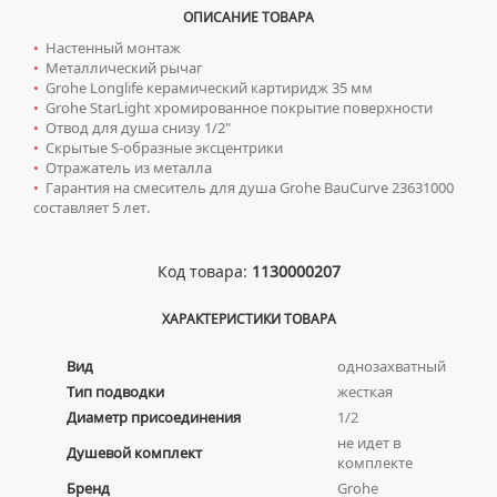
КОМПЛЕКТУЮЩИЕ ДЛЯ РАДИАТОРОВ
ТУМБЫ С УМЫВАЛЬНИКОМ НАПОЛЬНЫЕ
НАПОЛЬНЫЕ ЛЮКИ
СИФОНЫ ДЛЯ КУХОННЫХ МОЕК
ОПИСАНИЕ ТОВАРА
ПОРУЧНИ ДЛЯ МГН
СМЕСИТЕЛИ ДЛЯ БИДЕ
ТУМБЫ С УМЫВАЛЬНИКОМ ПОДВЕСНЫЕ
•
Настенный монтаж
СМЕСИТЕЛИ ДЛЯ МГН
•
Металлический рычаг
СМЕСИТЕЛИ ДЛЯ ВАННЫ
ШКАФЫ НАВЕСНЫЕ
УМЫВАЛЬНИКИ ДЛЯ МГН
•
Grohe Longlife керамический картиридж 35 мм
СМЕСИТЕЛИ ДЛЯ ДУША
•
Grohe StarLight хромированное покрытие поверхности
УНИТАЗЫ ДЛЯ МГН
•
Отвод для душа снизу 1/2"
СМЕСИТЕЛИ ДЛЯ КУХНИ
•
Скрытые S-образные эксцентрики
•
Отражатель из металла
СМЕСИТЕЛИ ДЛЯ УМЫВАЛЬНИКА
•
Гарантия на смеситель для душа Grohe BauCurve 23631000
СМЕСИТЕЛИ МОНО
составляет 5 лет.
СМЕСИТЕЛИ НА БОРТ ВАННЫ
ТЕРМОСТАТИЧЕСКИЕ СМЕСИТЕЛИ
Код товара:
1130000207
ЦВЕТНЫЕ СМЕСИТЕЛИ
ХАРАКТЕРИСТИКИ ТОВАРА
УГЛОВЫЕ ВЕНТИЛЯ ДЛЯ СМЕСИТЕЛЕЙ
Вид
однозахватный
Тип подводки
жесткая
Сифоны
Диаметр присоединения
1/2
ДЛЯ ДУШЕВЫХ ПОДДОНОВ
Сушилки для рук
не идет в
Душевой комплект
комплекте
ДЛЯ УМЫВАЛЬНИКОВ
АВТОМАТИЧЕСКИЕ СУШИЛКИ ДЛЯ РУК
Умывальники
Бренд
Grohe