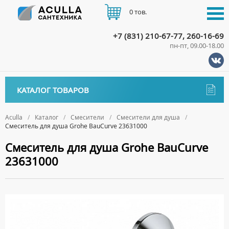
0 тов.
+7 (831) 210-67-77, 260-16-69
пн-пт, 09.00-18.00
КАТАЛОГ
КАТАЛОГ ТОВАРОВ
АКЦИИ
Аксессуары
ДОСТАВКА
Aculla
Каталог
Смесители
Смесители для душа
Смеситель для душа Grohe BauCurve 23631000
ДЕРЖАТЕЛИ
Биде
ОПЛАТА
Смеситель для душа Grohe BauCurve
ДИСПЕНСЕРЫ
НАПОЛЬНЫЕ БИДЕ
Ванны
23631000
ДОЗАТОРЫ ДЛЯ МЫЛА
ПОДВЕСНЫЕ БИДЕ
АКРИЛОВЫЕ ВАННЫ
КОНТАКТЫ
Ванны комплектующие
ЕРШИКИ
КРЫШКИ ДЛЯ БИДЕ
МРАМОРНЫЕ ВАННЫ
БОКОВЫЕ ПАНЕЛИ
Водонагреватели
КРЮЧКИ
СИФОНЫ ДЛЯ БИДЕ
ОТДЕЛЬНОСТОЯЩИЕ ВАННЫ
НОЖКИ
ВОДОНАГРЕВАТЕЛИ КОМБИНИРОВАННОГО НАГРЕВА
Все для душа
МЫЛЬНИЦЫ
СТАЛЬНЫЕ ВАННЫ
ПОДГОЛОВНИКИ
ВОДОНАГРЕВАТЕЛИ КОСВЕННОГО НАГРЕВА
ПОЛОТЕНЦЕДЕРЖАТЕЛИ
ДУШЕВЫЕ ДВЕРИ
Встройка
СИДЯЧИЕ ВАННЫ