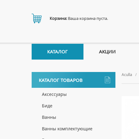
Корзина:
Ваша корзина пуста.
КАТАЛОГ
АКЦИИ
Aculla
КАТАЛОГ ТОВАРОВ
Аксессуары
ДЕРЖАТЕЛИ
Биде
ДИСПЕНСЕРЫ
НАПОЛЬНЫЕ БИДЕ
Ванны
ДОЗАТОРЫ ДЛЯ МЫЛА
ПОДВЕСНЫЕ БИДЕ
АКРИЛОВЫЕ ВАННЫ
Ванны комплектующие
ЕРШИКИ
КРЫШКИ ДЛЯ БИДЕ
МРАМОРНЫЕ ВАННЫ
БОКОВЫЕ ПАНЕЛИ