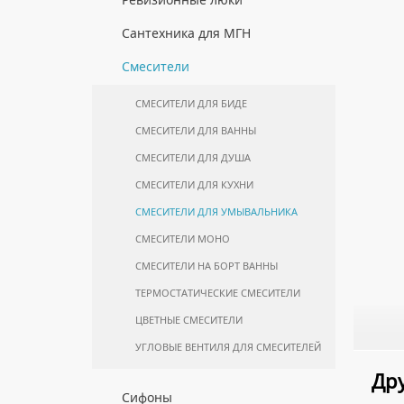
ПОЛОТЕНЦЕСУШИТЕЛИ
КОМПЛЕКТУЮЩИЕ ДЛЯ
МОЙКИ ИЗ НЕРЖАВЕЮЩЕЙ СТАЛИ
БИМЕТАЛЛИЧЕСКИЕ РАДИАТОРЫ
ПОЛУПЕНАЛЫ НАПОЛЬНЫЕ
ИНСТАЛЛЯЦИЙ
КОМПЛЕКТУЮЩИЕ ДЛЯ
ЛЮКИ ПОД ПЛИТКУ
Сантехника для МГН
ПОЛОТЕНЦЕСУШИТЕЛЕЙ
МРАМОРНЫЕ МОЙКИ
СТАЛЬНЫЕ РАДИАТОРЫ
ПОЛУПЕНАЛЫ ПОДВЕСНЫЕ
ЛЮКИ ПОД ПОКРАСКУ
ИНСТАЛЛЯЦИИ ДЛЯ МГН
Смесители
ПРОФЕССИОНАЛЬНЫЕ МОЙКИ
КОМПЛЕКТУЮЩИЕ ДЛЯ РАДИАТОРОВ
ТУМБЫ С УМЫВАЛЬНИКОМ
НАПОЛЬНЫЕ ЛЮКИ
ПОРУЧНИ ДЛЯ МГН
НАПОЛЬНЫЕ
СИФОНЫ ДЛЯ КУХОННЫХ МОЕК
СМЕСИТЕЛИ ДЛЯ БИДЕ
СМЕСИТЕЛИ ДЛЯ МГН
ТУМБЫ С УМЫВАЛЬНИКОМ
СМЕСИТЕЛИ ДЛЯ ВАННЫ
ПОДВЕСНЫЕ
УМЫВАЛЬНИКИ ДЛЯ МГН
СМЕСИТЕЛИ ДЛЯ ДУША
ШКАФЫ НАВЕСНЫЕ
УНИТАЗЫ ДЛЯ МГН
СМЕСИТЕЛИ ДЛЯ КУХНИ
СМЕСИТЕЛИ ДЛЯ УМЫВАЛЬНИКА
СМЕСИТЕЛИ МОНО
СМЕСИТЕЛИ НА БОРТ ВАННЫ
ТЕРМОСТАТИЧЕСКИЕ СМЕСИТЕЛИ
ЦВЕТНЫЕ СМЕСИТЕЛИ
УГЛОВЫЕ ВЕНТИЛЯ ДЛЯ СМЕСИТЕЛЕЙ
Дру
Сифоны