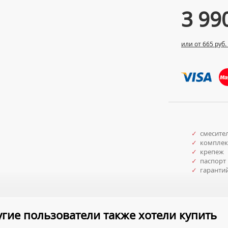
3 99
или от 665 руб.
✓
смесите
✓
комплект
✓
крепеж
✓
паспорт 
✓
гаранти
гие пользователи также хотели купить