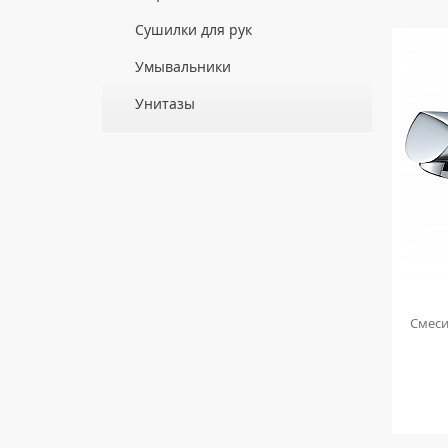
ДЛЯ ДУШЕВЫХ ПОДДОНОВ
Сушилки для рук
ДЛЯ УМЫВАЛЬНИКОВ
АВТОМАТИЧЕСКИЕ СУШИЛКИ ДЛЯ РУК
Умывальники
НАЖИМНЫЕ СУШИЛКИ ДЛЯ РУК
ВРЕЗНЫЕ УМЫВАЛЬНИКИ
Унитазы
ПОГРУЖНЫЕ СУШИЛКИ ДЛЯ РУК
ДВОЙНЫЕ УМЫВАЛЬНИКИ
ПОДВЕСНЫЕ УНИТАЗЫ
МЕБЕЛЬНЫЕ УМЫВАЛЬНИКИ
ПРИСТАВНЫЕ УНИТАЗЫ
НАКЛАДНЫЕ УМЫВАЛЬНИКИ
УНИТАЗЫ-КОМПАКТЫ
ПОДВЕСНЫЕ УМЫВАЛЬНИКИ
УНИТАЗЫ С БИДЕТКОЙ
УМЫВАЛЬНИКИ НАД СТИРАЛЬНЫМИ
КРЫШКИ-СИДЕНЬЯ
МАШИНАМИ
КОМПЛЕКТУЮЩИЕ ДЛЯ УНИТАЗОВ
УМЫВАЛЬНИКИ С ПЬЕДЕСТАЛАМИ
а Rossinka
Смеситель для умывальника Ledeme
Смеси
ПЬЕДЕСТАЛЫ ДЛЯ УМЫВАЛЬНИКОВ
H04 L1004
ПОЛУПЬЕДЕСТАЛЫ ДЛЯ
УМЫВАЛЬНИКОВ
4 690
руб.