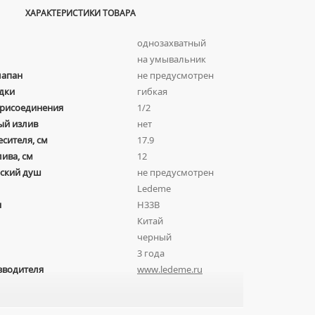
ХАРАКТЕРИСТИКИ ТОВАРА
однозахватный
на умывальник
лапан
не предусмотрен
дки
гибкая
присоединения
1/2
ый излив
нет
есителя, см
17.9
лива, см
12
ский душ
не предусмотрен
Ledeme
я
H33B
Китай
черный
3 года
зводителя
www.ledeme.ru