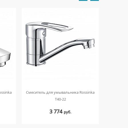
ssinka
Смеситель для умывальника Rossinka
Смесител
T40-22
3 774
руб.