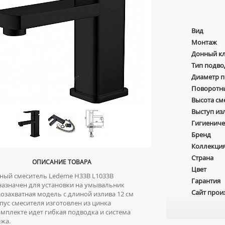
Вид
Монтаж
Донный к
Тип подво
Диаметр 
Поворотн
Высота см
Выступ из
Гигиениче
Бренд
Коллекци
Страна
ОПИСАНИЕ ТОВАРА
Цвет
ый смеситель Ledeme H33B L1033B
Гарантия
азначен для установки на умывальник
Сайт прои
захватная модель с длиной излива 12 см
ус смесителя изготовлен из цинка
мплекте идет гибкая подводка и система
жа.