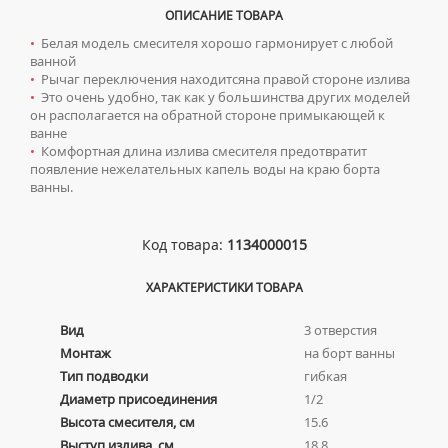
КОМПЛЕКТУЮЩИЕ ДЛЯ РАДИАТОРОВ
ТУМБЫ С УМЫВАЛЬНИКОМ НАПОЛЬНЫЕ
НАПОЛЬНЫЕ ЛЮКИ
СИФОНЫ ДЛЯ КУХОННЫХ МОЕК
ОПИСАНИЕ ТОВАРА
ПОРУЧНИ ДЛЯ МГН
СМЕСИТЕЛИ ДЛЯ БИДЕ
ТУМБЫ С УМЫВАЛЬНИКОМ ПОДВЕСНЫЕ
•
Белая модель смесителя хорошо гармонирует с любой
СМЕСИТЕЛИ ДЛЯ МГН
ванной
СМЕСИТЕЛИ ДЛЯ ВАННЫ
ШКАФЫ НАВЕСНЫЕ
УМЫВАЛЬНИКИ ДЛЯ МГН
•
Рычаг переключения находитсяна правой стороне излива
СМЕСИТЕЛИ ДЛЯ ДУША
•
Это очень удобно, так как у большинства других моделей
УНИТАЗЫ ДЛЯ МГН
он располагается на обратной стороне примыкающей к
СМЕСИТЕЛИ ДЛЯ КУХНИ
ванне
•
Комфортная длина излива смесителя предотвратит
СМЕСИТЕЛИ ДЛЯ УМЫВАЛЬНИКА
появление нежелательных капель воды на краю борта
СМЕСИТЕЛИ МОНО
ванны.
СМЕСИТЕЛИ НА БОРТ ВАННЫ
ТЕРМОСТАТИЧЕСКИЕ СМЕСИТЕЛИ
Код товара:
1134000015
ЦВЕТНЫЕ СМЕСИТЕЛИ
ХАРАКТЕРИСТИКИ ТОВАРА
УГЛОВЫЕ ВЕНТИЛЯ ДЛЯ СМЕСИТЕЛЕЙ
Вид
3 отверстия
Монтаж
на борт ванны
Сифоны
Тип подводки
гибкая
ДЛЯ ДУШЕВЫХ ПОДДОНОВ
Сушилки для рук
Диаметр присоединения
1/2
ДЛЯ УМЫВАЛЬНИКОВ
Высота смесителя, см
15.6
АВТОМАТИЧЕСКИЕ СУШИЛКИ ДЛЯ РУК
Умывальники
Выступ излива, см
18.8