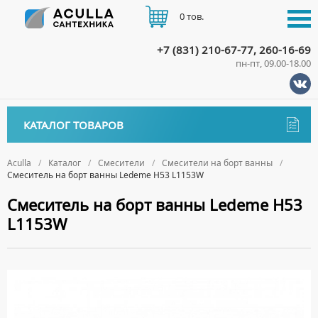
0 тов.
+7 (831) 210-67-77, 260-16-69
пн-пт, 09.00-18.00
КАТАЛОГ
КАТАЛОГ ТОВАРОВ
АКЦИИ
Аксессуары
ДОСТАВКА
Aculla
Каталог
Смесители
Смесители на борт ванны
Смеситель на борт ванны Ledeme H53 L1153W
ДЕРЖАТЕЛИ
Биде
ОПЛАТА
Смеситель на борт ванны Ledeme H53
ДИСПЕНСЕРЫ
НАПОЛЬНЫЕ БИДЕ
Ванны
L1153W
ДОЗАТОРЫ ДЛЯ МЫЛА
ПОДВЕСНЫЕ БИДЕ
АКРИЛОВЫЕ ВАННЫ
КОНТАКТЫ
Ванны комплектующие
ЕРШИКИ
КРЫШКИ ДЛЯ БИДЕ
МРАМОРНЫЕ ВАННЫ
БОКОВЫЕ ПАНЕЛИ
Водонагреватели
КРЮЧКИ
СИФОНЫ ДЛЯ БИДЕ
ОТДЕЛЬНОСТОЯЩИЕ ВАННЫ
НОЖКИ
ВОДОНАГРЕВАТЕЛИ КОМБИНИРОВАННОГО НАГРЕВА
Все для душа
МЫЛЬНИЦЫ
СТАЛЬНЫЕ ВАННЫ
ПОДГОЛОВНИКИ
ВОДОНАГРЕВАТЕЛИ КОСВЕННОГО НАГРЕВА
ПОЛОТЕНЦЕДЕРЖАТЕЛИ
ДУШЕВЫЕ ДВЕРИ
Встройка
СИДЯЧИЕ ВАННЫ