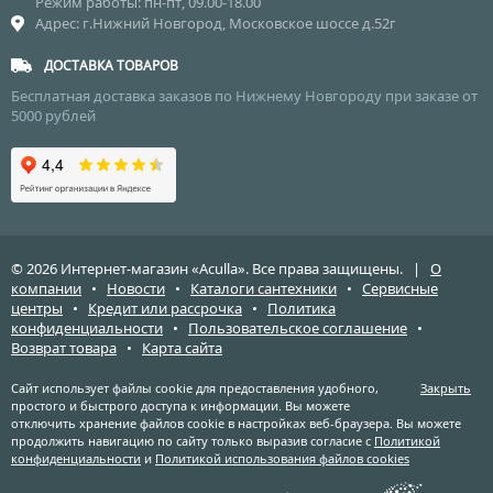
Режим работы: пн-пт, 09.00-18.00
Адрес: г.Нижний Новгород, Московское шоссе д.52г
ДОСТАВКА ТОВАРОВ
Бесплатная доставка заказов по Нижнему Новгороду при заказе от
5000 рублей
© 2026 Интернет-магазин «Aculla». Все права защищены. |
О
компании
•
Новости
•
Каталоги сантехники
•
Сервисные
центры
•
Кредит или рассрочка
•
Политика
конфиденциальности
•
Пользовательское соглашение
•
Возврат товара
•
Карта сайта
Сайт использует файлы cookie для предоставления удобного,
Закрыть
простого и быстрого доступа к информации. Вы можете
отключить хранение файлов cookie в настройках веб-браузера. Вы можете
продолжить навигацию по сайту только выразив согласие с
Политикой
конфиденциальности
и
Политикой использования файлов cookies