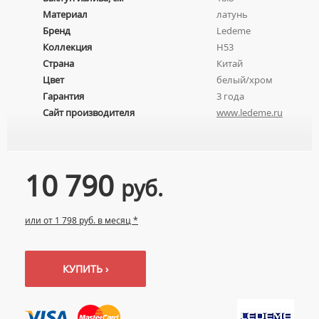
НАЖИМНЫЕ СУШИЛКИ ДЛЯ РУК
ВРЕЗНЫЕ УМЫВАЛЬНИКИ
Унитазы
Материал
латунь
ПОГРУЖНЫЕ СУШИЛКИ ДЛЯ РУК
Бренд
Ledeme
ДВОЙНЫЕ УМЫВАЛЬНИКИ
ПОДВЕСНЫЕ УНИТАЗЫ
Коллекция
H53
МЕБЕЛЬНЫЕ УМЫВАЛЬНИКИ
ПРИСТАВНЫЕ УНИТАЗЫ
Страна
Китай
НАКЛАДНЫЕ УМЫВАЛЬНИКИ
Цвет
белый/хром
УНИТАЗЫ-КОМПАКТЫ
Гарантия
3 года
ПОДВЕСНЫЕ УМЫВАЛЬНИКИ
УНИТАЗЫ С БИДЕТКОЙ
Сайт производителя
www.ledeme.ru
УМЫВАЛЬНИКИ НАД СТИРАЛЬНЫМИ МАШИНАМИ
КРЫШКИ-СИДЕНЬЯ
УМЫВАЛЬНИКИ С ПЬЕДЕСТАЛАМИ
КОМПЛЕКТУЮЩИЕ ДЛЯ УНИТАЗОВ
ПЬЕДЕСТАЛЫ ДЛЯ УМЫВАЛЬНИКОВ
10 790
руб.
ПОЛУПЬЕДЕСТАЛЫ ДЛЯ УМЫВАЛЬНИКОВ
или от 1 798 руб. в месяц *
КУПИТЬ ›