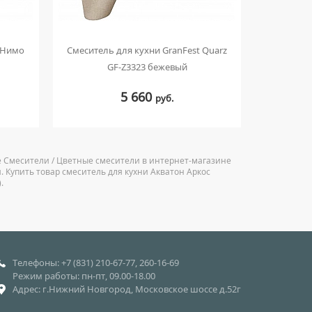
 Нимо
Смеситель для кухни GranFest Quarz
Смесител
GF-Z3323 бежевый
1AX0
5 660
руб.
е Смесители / Цветные смесители в интернет-магазине
. Купить товар смеситель для кухни Акватон Аркос
.
Телефоны: +7 (831) 210-67-77, 260-16-69
Режим работы: пн-пт, 09.00-18.00
Адрес: г.Нижний Новгород, Московское шоссе д.52г