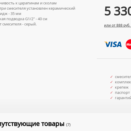
чивость к царапинам и сколам
5 33
ри смесителя установлен керамический
идж - 35 мм
ая подводка G1/2" - 40 см
 смесителя - серый.
или от 888 руб.
✓
смесите
✓
комплект
✓
крепеж
✓
паспорт 
✓
гаранти
путствующие товары
(7)