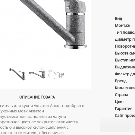
Вид
Монтаж
Тип подво
Диаметр 
Поворотн
Высота см
Выступ из
Выдвижна
Фильтр дл
Бренд
Коллекци
Страна
ОПИСАНИЕ ТОВАРА
Цвет
итель для кухни Акватон Aркос подобран в
Гарантия
кухонных моек Акватон
Сайт прои
ус смесителя выполнен из латуни
ративное цветное покрытие отличается
остью и высокой силой сцепления с
хностью смесителя, обеспечивая