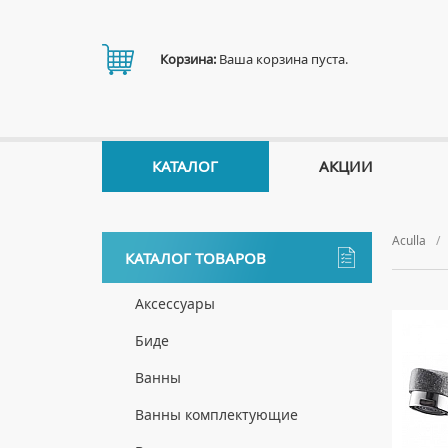
Корзина:
Ваша корзина пуста.
КАТАЛОГ
АКЦИИ
Aculla
КАТАЛОГ ТОВАРОВ
Аксессуары
ДЕРЖАТЕЛИ
Биде
ДИСПЕНСЕРЫ
НАПОЛЬНЫЕ БИДЕ
Ванны
ДОЗАТОРЫ ДЛЯ МЫЛА
ПОДВЕСНЫЕ БИДЕ
АКРИЛОВЫЕ ВАННЫ
Ванны комплектующие
ЕРШИКИ
КРЫШКИ ДЛЯ БИДЕ
МРАМОРНЫЕ ВАННЫ
БОКОВЫЕ ПАНЕЛИ