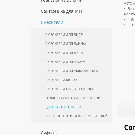
ПОЛОТЕНЦЕСУШИТЕЛИ
устой
КОМПЛЕКТУЮЩИЕ ДЛЯ
МОЙКИ ИЗ НЕРЖАВЕЮЩЕЙ СТАЛИ
БИМЕТАЛЛИЧЕСКИЕ РАДИАТОРЫ
•
Внут
ПОЛУПЕНАЛЫ НАПОЛЬНЫЕ
ИНСТАЛЛЯЦИЙ
КОМПЛЕКТУЮЩИЕ ДЛЯ
ЛЮКИ ПОД ПЛИТКУ
Сантехника для МГН
картр
ПОЛОТЕНЦЕСУШИТЕЛЕЙ
МРАМОРНЫЕ МОЙКИ
СТАЛЬНЫЕ РАДИАТОРЫ
ПОЛУПЕНАЛЫ ПОДВЕСНЫЕ
ЛЮКИ ПОД ПОКРАСКУ
•
Гибк
ИНСТАЛЛЯЦИИ ДЛЯ МГН
Смесители
ПРОФЕССИОНАЛЬНЫЕ МОЙКИ
•
Цвет
КОМПЛЕКТУЮЩИЕ ДЛЯ РАДИАТОРОВ
ТУМБЫ С УМЫВАЛЬНИКОМ
НАПОЛЬНЫЕ ЛЮКИ
ПОРУЧНИ ДЛЯ МГН
НАПОЛЬНЫЕ
СИФОНЫ ДЛЯ КУХОННЫХ МОЕК
СМЕСИТЕЛИ ДЛЯ БИДЕ
СМЕСИТЕЛИ ДЛЯ МГН
ТУМБЫ С УМЫВАЛЬНИКОМ
СМЕСИТЕЛИ ДЛЯ ВАННЫ
ПОДВЕСНЫЕ
УМЫВАЛЬНИКИ ДЛЯ МГН
СМЕСИТЕЛИ ДЛЯ ДУША
ШКАФЫ НАВЕСНЫЕ
УНИТАЗЫ ДЛЯ МГН
СМЕСИТЕЛИ ДЛЯ КУХНИ
СМЕСИТЕЛИ ДЛЯ УМЫВАЛЬНИКА
СМЕСИТЕЛИ МОНО
СМЕСИТЕЛИ НА БОРТ ВАННЫ
ТЕРМОСТАТИЧЕСКИЕ СМЕСИТЕЛИ
ЦВЕТНЫЕ СМЕСИТЕЛИ
УГЛОВЫЕ ВЕНТИЛЯ ДЛЯ СМЕСИТЕЛЕЙ
Со
Сифоны