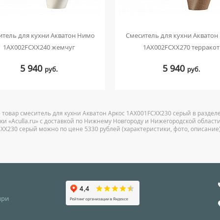
итель для кухни Акватон Нимо
Смеситель для кухни Акватон
1AX002FCXX240 жемчуг
1AX002FCXX270 терракот
5 940
5 940
руб.
руб.
 товар смеситель для кухни Акватон Аркос 1AX001FCXX230 серый в раздел
ки «Aculla.ru» с доставкой по Нижнему Новгороду и Нижегородской области
XX230 серый можно по цене 5330 рублей (характеристики, фото, описание)
при