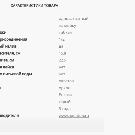
ХАРАКТЕРИСТИКИ ТОВАРА
однозахватный
на мойку
дки
гибкая
присоединения
1/2
ый излив
да
есителя, см
15.8
лива, см
22.5
я лейка
нет
я питьевой воды
нет
Акватон
я
Аркос
Россия
серый
3 года
зводителя
www.aquaton.ru