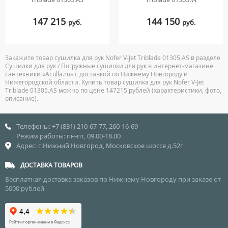
147 215
144 150
руб.
руб.
Закажите товар сушилка для рук Nofer V-Jet Triblade 01305.AS в разделе
Сушилки для рук / Погружные сушилки для рук в интернет-магазине
сантехники «Aculla.ru» с доставкой по Нижнему Новгороду и
Нижегородской области. Купить товар сушилка для рук Nofer V-Jet
Triblade 01305.AS можно по цене 147215 рублей (характеристики, фото,
описание).
Телефоны: +7 (831) 210-67-77, 260-16-69
Режим работы: пн-пт, 09.00-18.00
Адрес: г.Нижний Новгород, Московское шоссе д.52г
ДОСТАВКА ТОВАРОВ
Бесплатная доставка заказов по Нижнему Новгороду при заказе от
5000 рублей