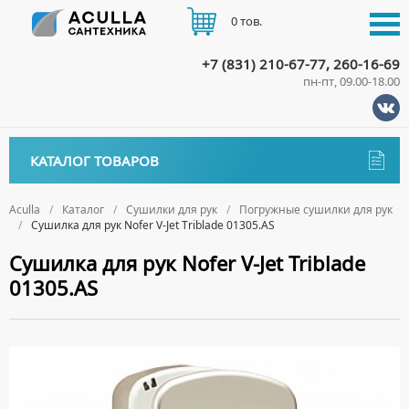
0 тов.
+7 (831) 210-67-77, 260-16-69
пн-пт, 09.00-18.00
КАТАЛОГ
КАТАЛОГ ТОВАРОВ
АКЦИИ
Аксессуары
ДОСТАВКА
Aculla
Каталог
Сушилки для рук
Погружные сушилки для рук
Сушилка для рук Nofer V-Jet Triblade 01305.AS
ДЕРЖАТЕЛИ
Биде
ОПЛАТА
Сушилка для рук Nofer V-Jet Triblade
ДИСПЕНСЕРЫ
НАПОЛЬНЫЕ БИДЕ
Ванны
01305.AS
ДОЗАТОРЫ ДЛЯ МЫЛА
ПОДВЕСНЫЕ БИДЕ
АКРИЛОВЫЕ ВАННЫ
КОНТАКТЫ
Ванны комплектующие
ЕРШИКИ
КРЫШКИ ДЛЯ БИДЕ
МРАМОРНЫЕ ВАННЫ
БОКОВЫЕ ПАНЕЛИ
Водонагреватели
КРЮЧКИ
СИФОНЫ ДЛЯ БИДЕ
ОТДЕЛЬНОСТОЯЩИЕ ВАННЫ
НОЖКИ
ВОДОНАГРЕВАТЕЛИ КОМБИНИРОВАННОГО НАГРЕВА
Все для душа
МЫЛЬНИЦЫ
СТАЛЬНЫЕ ВАННЫ
ПОДГОЛОВНИКИ
ВОДОНАГРЕВАТЕЛИ КОСВЕННОГО НАГРЕВА
ПОЛОТЕНЦЕДЕРЖАТЕЛИ
ДУШЕВЫЕ ДВЕРИ
Встройка
СИДЯЧИЕ ВАННЫ