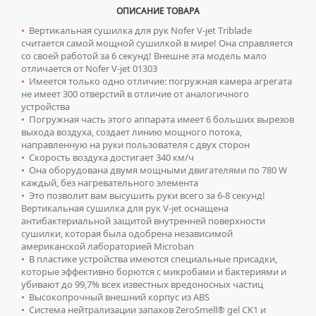
КОМПЛЕКТУЮЩИЕ ДЛЯ РАДИАТОРОВ
ТУМБЫ С УМЫВАЛЬНИКОМ НАПОЛЬНЫЕ
НАПОЛЬНЫЕ ЛЮКИ
СИФОНЫ ДЛЯ КУХОННЫХ МОЕК
ОПИСАНИЕ ТОВАРА
ПОРУЧНИ ДЛЯ МГН
СМЕСИТЕЛИ ДЛЯ БИДЕ
Сифоны
ТУМБЫ С УМЫВАЛЬНИКОМ ПОДВЕСНЫЕ
•
Вертикальная сушилка для рук Nofer V-jet Triblade
СМЕСИТЕЛИ ДЛЯ МГН
СМЕСИТЕЛИ ДЛЯ ВАННЫ
считается самой мощной сушилкой в мире! Она справляется
ДЛЯ ДУШЕВЫХ ПОДДОНОВ
Сушилки для рук
ШКАФЫ НАВЕСНЫЕ
УМЫВАЛЬНИКИ ДЛЯ МГН
со своей работой за 6 секунд! Внешне эта модель мало
СМЕСИТЕЛИ ДЛЯ ДУША
ДЛЯ УМЫВАЛЬНИКОВ
отличается от Nofer V-jet 01303
АВТОМАТИЧЕСКИЕ СУШИЛКИ ДЛЯ РУК
УНИТАЗЫ ДЛЯ МГН
СМЕСИТЕЛИ ДЛЯ КУХНИ
•
Имеется только одно отличие: погружная камера агрегата
не имеет 300 отверстий в отличие от аналогичного
НАЖИМНЫЕ СУШИЛКИ ДЛЯ РУК
СМЕСИТЕЛИ ДЛЯ УМЫВАЛЬНИКА
устройства
ПОГРУЖНЫЕ СУШИЛКИ ДЛЯ РУК
•
Погружная часть этого аппарата имеет 6 больших вырезов
СМЕСИТЕЛИ МОНО
выхода воздуха, создает линию мощного потока,
СМЕСИТЕЛИ НА БОРТ ВАННЫ
направленную на руки пользователя с двух сторон
Умывальники
•
Скорость воздуха достигает 340 км/ч
ТЕРМОСТАТИЧЕСКИЕ СМЕСИТЕЛИ
•
Она оборудована двумя мощными двигателями по 780 W
ВРЕЗНЫЕ УМЫВАЛЬНИКИ
Унитазы
каждый, без нагревательного элемента
ЦВЕТНЫЕ СМЕСИТЕЛИ
•
Это позволит вам высушить руки всего за 6-8 секунд!
ДВОЙНЫЕ УМЫВАЛЬНИКИ
ПОДВЕСНЫЕ УНИТАЗЫ
УГЛОВЫЕ ВЕНТИЛЯ ДЛЯ СМЕСИТЕЛЕЙ
Вертикальная сушилка для рук V-jet оснащена
антибактериальной защитой внутренней поверхности
МЕБЕЛЬНЫЕ УМЫВАЛЬНИКИ
ПРИСТАВНЫЕ УНИТАЗЫ
сушилки, которая была одобрена независимой
НАКЛАДНЫЕ УМЫВАЛЬНИКИ
американской лабораторией Microban
УНИТАЗЫ-КОМПАКТЫ
•
В пластике устройства имеются специальные присадки,
ПОДВЕСНЫЕ УМЫВАЛЬНИКИ
УНИТАЗЫ С БИДЕТКОЙ
которые эффективно борются с микробами и бактериями и
убивают до 99,7% всех известных вредоносных частиц
УМЫВАЛЬНИКИ НАД СТИРАЛЬНЫМИ МАШИНАМИ
КРЫШКИ-СИДЕНЬЯ
•
Высокопрочный внешний корпус из ABS
УМЫВАЛЬНИКИ С ПЬЕДЕСТАЛАМИ
•
Система нейтрализации запахов ZeroSmell® gel CK1 и
КОМПЛЕКТУЮЩИЕ ДЛЯ УНИТАЗОВ