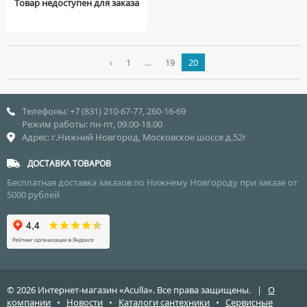
Товар недоступен для заказа
‹
1
…
19
20
Телефоны: +7 (831) 210-67-77, 260-16-69
Режим работы: пн-пт, 09.00-18.00
Адрес: г.Нижний Новгород, Московское шоссе д.52г
ДОСТАВКА ТОВАРОВ
Бесплатная доставка заказов по Нижнему Новгороду при заказе от
5000 рублей
© 2026 Интернет-магазин «Aculla». Все права защищены. |
О
компании
•
Новости
•
Каталоги сантехники
•
Сервисные