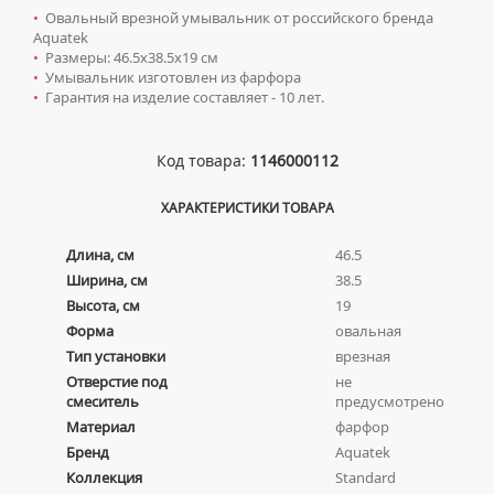
КОМПЛЕКТУЮЩИЕ ДЛЯ РАДИАТОРОВ
ТУМБЫ С УМЫВАЛЬНИКОМ НАПОЛЬНЫЕ
НАПОЛЬНЫЕ ЛЮКИ
СИФОНЫ ДЛЯ КУХОННЫХ МОЕК
•
Овальный врезной умывальник от российского бренда
ПОРУЧНИ ДЛЯ МГН
СМЕСИТЕЛИ ДЛЯ БИДЕ
Сифоны
Aquatek
ТУМБЫ С УМЫВАЛЬНИКОМ ПОДВЕСНЫЕ
СМЕСИТЕЛИ ДЛЯ МГН
•
Размеры: 46.5х38.5х19 см
СМЕСИТЕЛИ ДЛЯ ВАННЫ
ДЛЯ ДУШЕВЫХ ПОДДОНОВ
Сушилки для рук
ШКАФЫ НАВЕСНЫЕ
•
Умывальник изготовлен из фарфора
УМЫВАЛЬНИКИ ДЛЯ МГН
СМЕСИТЕЛИ ДЛЯ ДУША
•
Гарантия на изделие составляет - 10 лет.
ДЛЯ УМЫВАЛЬНИКОВ
АВТОМАТИЧЕСКИЕ СУШИЛКИ ДЛЯ РУК
Умывальники
УНИТАЗЫ ДЛЯ МГН
СМЕСИТЕЛИ ДЛЯ КУХНИ
НАЖИМНЫЕ СУШИЛКИ ДЛЯ РУК
ВРЕЗНЫЕ УМЫВАЛЬНИКИ
СМЕСИТЕЛИ ДЛЯ УМЫВАЛЬНИКА
Код товара:
1146000112
ПОГРУЖНЫЕ СУШИЛКИ ДЛЯ РУК
ДВОЙНЫЕ УМЫВАЛЬНИКИ
СМЕСИТЕЛИ МОНО
ХАРАКТЕРИСТИКИ ТОВАРА
МЕБЕЛЬНЫЕ УМЫВАЛЬНИКИ
СМЕСИТЕЛИ НА БОРТ ВАННЫ
Длина, см
46.5
НАКЛАДНЫЕ УМЫВАЛЬНИКИ
ТЕРМОСТАТИЧЕСКИЕ СМЕСИТЕЛИ
Ширина, см
38.5
ПОДВЕСНЫЕ УМЫВАЛЬНИКИ
ЦВЕТНЫЕ СМЕСИТЕЛИ
Высота, см
19
УМЫВАЛЬНИКИ НАД СТИРАЛЬНЫМИ МАШИНАМИ
УГЛОВЫЕ ВЕНТИЛЯ ДЛЯ СМЕСИТЕЛЕЙ
Форма
овальная
УМЫВАЛЬНИКИ С ПЬЕДЕСТАЛАМИ
Тип установки
врезная
Отверстие под
не
ПЬЕДЕСТАЛЫ ДЛЯ УМЫВАЛЬНИКОВ
смеситель
предусмотрено
ПОЛУПЬЕДЕСТАЛЫ ДЛЯ УМЫВАЛЬНИКОВ
Материал
фарфор
Бренд
Aquatek
Коллекция
Standard
Унитазы