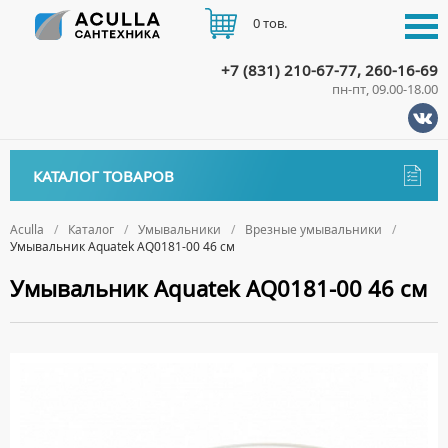
0 тов.
+7 (831) 210-67-77, 260-16-69
пн-пт, 09.00-18.00
КАТАЛОГ
КАТАЛОГ ТОВАРОВ
АКЦИИ
Аксессуары
ДОСТАВКА
Aculla
Каталог
Умывальники
Врезные умывальники
Умывальник Aquatek AQ0181-00 46 см
ДЕРЖАТЕЛИ
Биде
ОПЛАТА
Умывальник Aquatek AQ0181-00 46 см
ДИСПЕНСЕРЫ
НАПОЛЬНЫЕ БИДЕ
Ванны
ДОЗАТОРЫ ДЛЯ МЫЛА
ПОДВЕСНЫЕ БИДЕ
АКРИЛОВЫЕ ВАННЫ
КОНТАКТЫ
Ванны комплектующие
ЕРШИКИ
КРЫШКИ ДЛЯ БИДЕ
МРАМОРНЫЕ ВАННЫ
БОКОВЫЕ ПАНЕЛИ
Водонагреватели
КРЮЧКИ
СИФОНЫ ДЛЯ БИДЕ
ОТДЕЛЬНОСТОЯЩИЕ ВАННЫ
НОЖКИ
ВОДОНАГРЕВАТЕЛИ КОМБИНИРОВАННОГО НАГРЕВА
Все для душа
МЫЛЬНИЦЫ
СТАЛЬНЫЕ ВАННЫ
ПОДГОЛОВНИКИ
ВОДОНАГРЕВАТЕЛИ КОСВЕННОГО НАГРЕВА
ПОЛОТЕНЦЕДЕРЖАТЕЛИ
ДУШЕВЫЕ ДВЕРИ
Встройка
СИДЯЧИЕ ВАННЫ