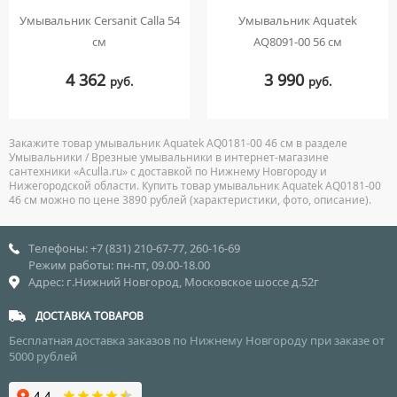
Умывальник Cersanit Calla 54
Умывальник Aquatek
см
AQ8091-00 56 см
4 362
3 990
руб.
руб.
Закажите товар умывальник Aquatek AQ0181-00 46 см в разделе
Умывальники / Врезные умывальники в интернет-магазине
сантехники «Aculla.ru» с доставкой по Нижнему Новгороду и
Нижегородской области. Купить товар умывальник Aquatek AQ0181-00
46 см можно по цене 3890 рублей (характеристики, фото, описание).
Телефоны: +7 (831) 210-67-77, 260-16-69
Режим работы: пн-пт, 09.00-18.00
Адрес: г.Нижний Новгород, Московское шоссе д.52г
ДОСТАВКА ТОВАРОВ
Бесплатная доставка заказов по Нижнему Новгороду при заказе от
5000 рублей