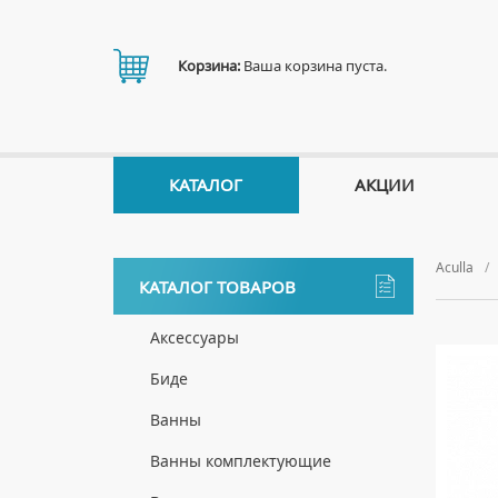
Корзина:
Ваша корзина пуста.
КАТАЛОГ
АКЦИИ
Aculla
КАТАЛОГ ТОВАРОВ
Аксессуары
ДЕРЖАТЕЛИ
Биде
ДИСПЕНСЕРЫ
НАПОЛЬНЫЕ БИДЕ
Ванны
ДОЗАТОРЫ ДЛЯ МЫЛА
ПОДВЕСНЫЕ БИДЕ
АКРИЛОВЫЕ ВАННЫ
Ванны комплектующие
ЕРШИКИ
КРЫШКИ ДЛЯ БИДЕ
МРАМОРНЫЕ ВАННЫ
БОКОВЫЕ ПАНЕЛИ