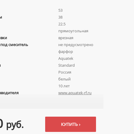
53
м
38
22.5
прямоугольная
овки
врезная
 под смеситель
не предусмотрено
фарфор
Aquatek
я
Standard
Россия
белый
10 лет
зводителя
www.aquatek-rf.ru
0
руб.
КУПИТЬ ›