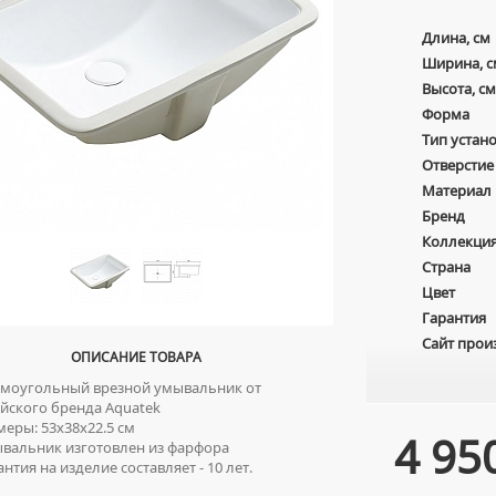
Длина, см
Ширина, с
Высота, см
Форма
Тип устан
Отверстие
Материал
Бренд
Коллекци
Страна
Цвет
Гарантия
Сайт прои
ОПИСАНИЕ ТОВАРА
оугольный врезной умывальник от
йского бренда Aquatek
еры: 53х38х22.5 см
4 95
альник изготовлен из фарфора
нтия на изделие составляет - 10 лет.