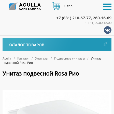
0 тов.
+7 (831) 210-67-77, 260-16-69
пн-пт, 09.00-18.00
КАТАЛОГ
КАТАЛОГ ТОВАРОВ
АКЦИИ
Аксессуары
ДОСТАВКА
Aculla
Каталог
Унитазы
Подвесные унитазы
Унитаз
подвесной Rosa Рио
ДЕРЖАТЕЛИ
Биде
ОПЛАТА
Унитаз подвесной Rosa Рио
ДИСПЕНСЕРЫ
НАПОЛЬНЫЕ БИДЕ
Ванны
ДОЗАТОРЫ ДЛЯ МЫЛА
ПОДВЕСНЫЕ БИДЕ
АКРИЛОВЫЕ ВАННЫ
КОНТАКТЫ
Ванны комплектующие
ЕРШИКИ
КРЫШКИ ДЛЯ БИДЕ
МРАМОРНЫЕ ВАННЫ
БОКОВЫЕ ПАНЕЛИ
Водонагреватели
КРЮЧКИ
СИФОНЫ ДЛЯ БИДЕ
ОТДЕЛЬНОСТОЯЩИЕ ВАННЫ
НОЖКИ
ВОДОНАГРЕВАТЕЛИ КОМБИНИРОВАННОГО НАГРЕВА
Все для душа
МЫЛЬНИЦЫ
СТАЛЬНЫЕ ВАННЫ
ПОДГОЛОВНИКИ
ВОДОНАГРЕВАТЕЛИ КОСВЕННОГО НАГРЕВА
ПОЛОТЕНЦЕДЕРЖАТЕЛИ
ДУШЕВЫЕ ДВЕРИ
Встройка
СИДЯЧИЕ ВАННЫ