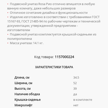
КОМПЛЕКТУЮЩИЕ ДЛЯ РАДИАТОРОВ
ТУМБЫ С УМЫВАЛЬНИКОМ НАПОЛЬНЫЕ
НАПОЛЬНЫЕ ЛЮКИ
СИФОНЫ ДЛЯ КУХОННЫХ МОЕК
•
Подвесной унитаз Rosa Рио отлично впишется в любую
ПОРУЧНИ ДЛЯ МГН
СМЕСИТЕЛИ ДЛЯ БИДЕ
Сифоны
ванную комнату, даже небольших размеров
ТУМБЫ С УМЫВАЛЬНИКОМ ПОДВЕСНЫЕ
СМЕСИТЕЛИ ДЛЯ МГН
•
Отличное сочетание дизайна и функциональности
СМЕСИТЕЛИ ДЛЯ ВАННЫ
ДЛЯ ДУШЕВЫХ ПОДДОНОВ
Сушилки для рук
ШКАФЫ НАВЕСНЫЕ
•
Изделие изготовлено в соответствии с требованиями ГОСТ
УМЫВАЛЬНИКИ ДЛЯ МГН
СМЕСИТЕЛИ ДЛЯ ДУША
15167-93, ГОСТ 21485-94 по рабочим чертежам и технической
ДЛЯ УМЫВАЛЬНИКОВ
АВТОМАТИЧЕСКИЕ СУШИЛКИ ДЛЯ РУК
Умывальники
документации, утвержденной предприятием -
УНИТАЗЫ ДЛЯ МГН
СМЕСИТЕЛИ ДЛЯ КУХНИ
изготовителем
НАЖИМНЫЕ СУШИЛКИ ДЛЯ РУК
ВРЕЗНЫЕ УМЫВАЛЬНИКИ
Унитазы
•
Подвесной унитаз комплектуется крышкой-сиденьем из
СМЕСИТЕЛИ ДЛЯ УМЫВАЛЬНИКА
ПОГРУЖНЫЕ СУШИЛКИ ДЛЯ РУК
полипропилена
ДВОЙНЫЕ УМЫВАЛЬНИКИ
СМЕСИТЕЛИ МОНО
•
Масса унитаза: 14.1 кг.
ПОДВЕСНЫЕ УНИТАЗЫ
МЕБЕЛЬНЫЕ УМЫВАЛЬНИКИ
СМЕСИТЕЛИ НА БОРТ ВАННЫ
ПРИСТАВНЫЕ УНИТАЗЫ
НАКЛАДНЫЕ УМЫВАЛЬНИКИ
ТЕРМОСТАТИЧЕСКИЕ СМЕСИТЕЛИ
Код товара:
1157000224
УНИТАЗЫ-КОМПАКТЫ
ПОДВЕСНЫЕ УМЫВАЛЬНИКИ
ЦВЕТНЫЕ СМЕСИТЕЛИ
УНИТАЗЫ С БИДЕТКОЙ
ХАРАКТЕРИСТИКИ ТОВАРА
УМЫВАЛЬНИКИ НАД СТИРАЛЬНЫМИ МАШИНАМИ
УГЛОВЫЕ ВЕНТИЛЯ ДЛЯ СМЕСИТЕЛЕЙ
КРЫШКИ-СИДЕНЬЯ
УМЫВАЛЬНИКИ С ПЬЕДЕСТАЛАМИ
Длина, см
34.5
КОМПЛЕКТУЮЩИЕ ДЛЯ УНИТАЗОВ
Ширина, см
52
ПЬЕДЕСТАЛЫ ДЛЯ УМЫВАЛЬНИКОВ
Высота, см
39
ПОЛУПЬЕДЕСТАЛЫ ДЛЯ УМЫВАЛЬНИКОВ
Наличие ободка
да
Крышка-сиденье
в комплекте
Микролифт
нет