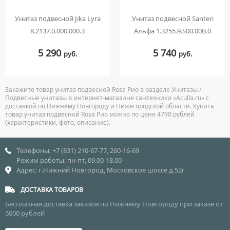
Унитаз подвесной Jika Lyra
Унитаз подвесной Santeri
8.2137.0.000.000.3
Альфа 1.3255.9.S00.00B.0
5 290
5 740
руб.
руб.
Закажите товар унитаз подвесной Rosa Рио в разделе Унитазы /
Подвесные унитазы в интернет-магазине сантехники «Aculla.ru» с
доставкой по Нижнему Новгороду и Нижегородской области. Купить
товар унитаз подвесной Rosa Рио можно по цене 4790 рублей
(характеристики, фото, описание).
Телефоны: +7 (831) 210-67-77, 260-16-69
Режим работы: пн-пт, 09.00-18.00
Адрес: г.Нижний Новгород, Московское шоссе д.52г
ДОСТАВКА ТОВАРОВ
Бесплатная доставка заказов по Нижнему Новгороду при заказе от
5000 рублей