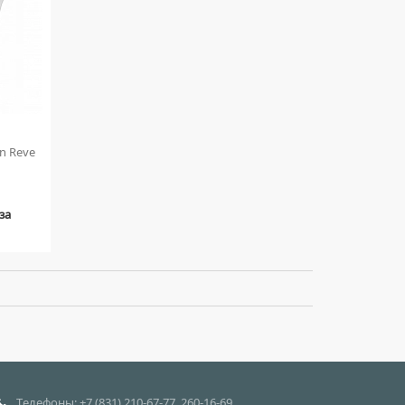
n Reve
за
Телефоны: +7 (831) 210-67-77, 260-16-69