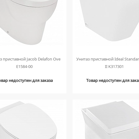
з приставной Jacob Delafon Ove
Унитаз приставной Ideal Standar
E1584-00
II K317301
овар недоступен для заказа
Товар недоступен для зака