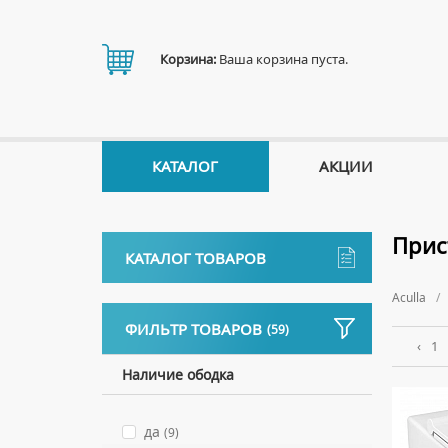
Корзина:
Ваша корзина пуста.
КАТАЛОГ
АКЦИИ
Прис
КАТАЛОГ ТОВАРОВ
Aculla
Аксессуары
ФИЛЬТР ТОВАРОВ
(59)
ДЕРЖАТЕЛИ
Биде
‹
1
ДИСПЕНСЕРЫ
НАПОЛЬНЫЕ БИДЕ
Наличие ободка
Ванны
ДОЗАТОРЫ ДЛЯ МЫЛА
ПОДВЕСНЫЕ БИДЕ
АКРИЛОВЫЕ ВАННЫ
Ванны комплектующие
ЕРШИКИ
да
КРЫШКИ ДЛЯ БИДЕ
(9)
МРАМОРНЫЕ ВАННЫ
БОКОВЫЕ ПАНЕЛИ