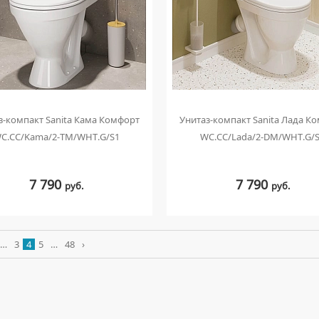
з-компакт Sanita Кама Комфорт
Унитаз-компакт Sanita Лада К
C.CC/Kama/2-TM/WHT.G/S1
WC.CC/Lada/2-DM/WHT.G/
7 790
7 790
руб.
руб.
…
3
4
5
…
48
›