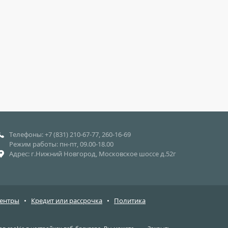
Телефоны: +7 (831) 210-67-77, 260-16-69
Режим работы: пн-пт, 09.00-18.00
Адрес: г.Нижний Новгород, Московское шоссе д.52г
центры
•
Кредит или рассрочка
•
Политика