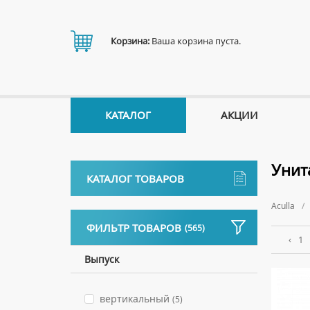
Корзина:
Ваша корзина пуста.
КАТАЛОГ
АКЦИИ
Унит
КАТАЛОГ ТОВАРОВ
Aculla
Аксессуары
ФИЛЬТР ТОВАРОВ
(565)
ДЕРЖАТЕЛИ
Биде
‹
1
ДИСПЕНСЕРЫ
НАПОЛЬНЫЕ БИДЕ
Выпуск
Ванны
ДОЗАТОРЫ ДЛЯ МЫЛА
ПОДВЕСНЫЕ БИДЕ
АКРИЛОВЫЕ ВАННЫ
Ванны комплектующие
ЕРШИКИ
вертикальный
КРЫШКИ ДЛЯ БИДЕ
(5)
МРАМОРНЫЕ ВАННЫ
БОКОВЫЕ ПАНЕЛИ