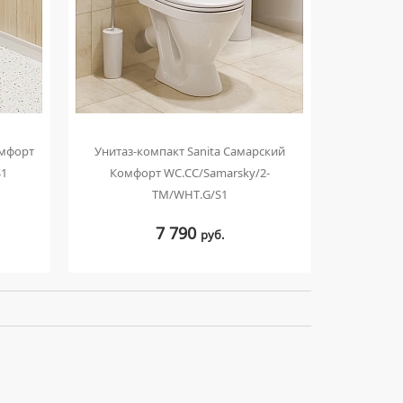
омфорт
Унитаз-компакт Sanita Самарский
S1
Комфорт WC.CC/Samarsky/2-
TM/WHT.G/S1
7 790
руб.