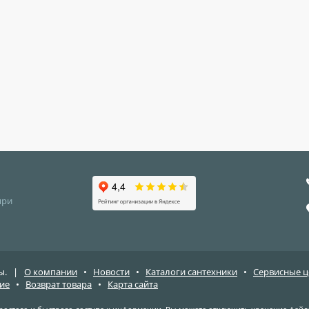
при
ены. |
О компании
•
Новости
•
Каталоги сантехники
•
Сервисные 
ие
•
Возврат товара
•
Карта сайта