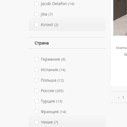
Jacob Delafon
(14)
Jika
(7)
Kirovit
(2)
Nofer
(2)
Страна
Norm
(2)
Унита
W
Roca
(12)
Германия
(9)
Rosa
(63)
Испания
(14)
Sanita
(16)
Польша
(12)
Sanita Luxe
(8)
Россия
(205)
‹
1
Santek
(34)
Турция
(13)
Santeri
(24)
Франция
(14)
Vitra
(11)
Чехия
(7)