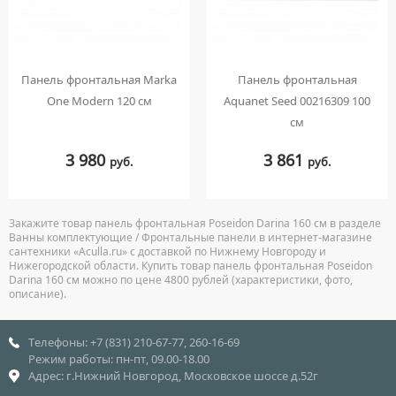
Панель фронтальная Marka
Панель фронтальная
One Modern 120 см
Aquanet Seed 00216309 100
см
3 980
3 861
руб.
руб.
Закажите товар панель фронтальная Poseidon Darina 160 см в разделе
Ванны комплектующие / Фронтальные панели в интернет-магазине
сантехники «Aculla.ru» с доставкой по Нижнему Новгороду и
Нижегородской области. Купить товар панель фронтальная Poseidon
Darina 160 см можно по цене 4800 рублей (характеристики, фото,
описание).
Телефоны: +7 (831) 210-67-77, 260-16-69
Режим работы: пн-пт, 09.00-18.00
Адрес: г.Нижний Новгород, Московское шоссе д.52г