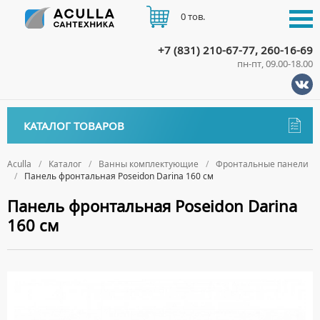
0 тов.
+7 (831) 210-67-77, 260-16-69
пн-пт, 09.00-18.00
КАТАЛОГ
КАТАЛОГ ТОВАРОВ
АКЦИИ
Аксессуары
ДОСТАВКА
Aculla
Каталог
Ванны комплектующие
Фронтальные панели
Панель фронтальная Poseidon Darina 160 см
ДЕРЖАТЕЛИ
Биде
ОПЛАТА
Панель фронтальная Poseidon Darina
ДИСПЕНСЕРЫ
НАПОЛЬНЫЕ БИДЕ
Ванны
160 см
ДОЗАТОРЫ ДЛЯ МЫЛА
ПОДВЕСНЫЕ БИДЕ
АКРИЛОВЫЕ ВАННЫ
КОНТАКТЫ
Ванны комплектующие
ЕРШИКИ
КРЫШКИ ДЛЯ БИДЕ
МРАМОРНЫЕ ВАННЫ
БОКОВЫЕ ПАНЕЛИ
КРЮЧКИ
СИФОНЫ ДЛЯ БИДЕ
ОТДЕЛЬНОСТОЯЩИЕ ВАННЫ
НОЖКИ
МЫЛЬНИЦЫ
СТАЛЬНЫЕ ВАННЫ
ПОДГОЛОВНИКИ
ПОЛОТЕНЦЕДЕРЖАТЕЛИ
СИДЯЧИЕ ВАННЫ