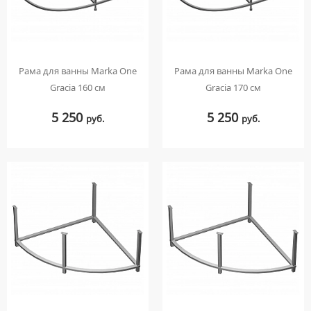
МЕБЕЛЬНЫЕ УМЫВАЛЬНИКИ
ПРИСТАВНЫЕ УНИТАЗЫ
СМЕСИТЕЛИ НА БОРТ ВАННЫ
НАКЛАДНЫЕ УМЫВАЛЬНИКИ
УНИТАЗЫ-КОМПАКТЫ
ТЕРМОСТАТИЧЕСКИЕ СМЕСИТЕЛИ
ПОДВЕСНЫЕ УМЫВАЛЬНИКИ
УНИТАЗЫ С БИДЕТКОЙ
ЦВЕТНЫЕ СМЕСИТЕЛИ
Рама для ванны Marka One
Рама для ванны Marka One
УМЫВАЛЬНИКИ НАД СТИРАЛЬНЫМИ МАШИНАМИ
КРЫШКИ-СИДЕНЬЯ
УГЛОВЫЕ ВЕНТИЛЯ ДЛЯ СМЕСИТЕЛЕЙ
Gracia 160 см
Gracia 170 см
УМЫВАЛЬНИКИ С ПЬЕДЕСТАЛАМИ
КОМПЛЕКТУЮЩИЕ ДЛЯ УНИТАЗОВ
5 250
5 250
ПЬЕДЕСТАЛЫ ДЛЯ УМЫВАЛЬНИКОВ
руб.
руб.
ПОЛУПЬЕДЕСТАЛЫ ДЛЯ УМЫВАЛЬНИКОВ