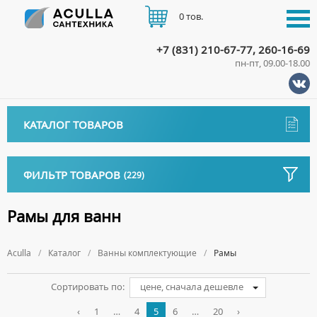
0 тов.
+7 (831) 210-67-77, 260-16-69
пн-пт, 09.00-18.00
КАТАЛОГ
КАТАЛОГ ТОВАРОВ
АКЦИИ
Аксессуары
ДОСТАВКА
ФИЛЬТР ТОВАРОВ
(229)
ДЕРЖАТЕЛИ
Биде
ОПЛАТА
ДИСПЕНСЕРЫ
НАПОЛЬНЫЕ БИДЕ
Бренд
Ванны
Рамы для ванн
ДОЗАТОРЫ ДЛЯ МЫЛА
ПОДВЕСНЫЕ БИДЕ
АКРИЛОВЫЕ ВАННЫ
КОНТАКТЫ
Ванны комплектующие
Коллекция
ЕРШИКИ
КРЫШКИ ДЛЯ БИДЕ
Aculla
МРАМОРНЫЕ ВАННЫ
Каталог
Ванны комплектующие
Рамы
Страна
БОКОВЫЕ ПАНЕЛИ
КРЮЧКИ
СИФОНЫ ДЛЯ БИДЕ
ОТДЕЛЬНОСТОЯЩИЕ ВАННЫ
Фильтр: 229 товаров
НОЖКИ
МЫЛЬНИЦЫ
Сортировать по:
цене, сначала дешевле
СТАЛЬНЫЕ ВАННЫ
ПОДГОЛОВНИКИ
ПОЛОТЕНЦЕДЕРЖАТЕЛИ
‹
1
…
4
5
6
…
20
›
СИДЯЧИЕ ВАННЫ