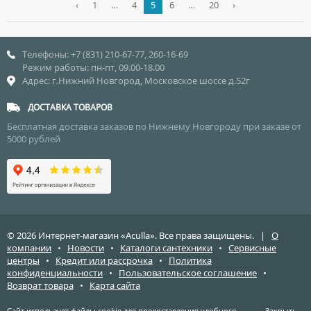
‹
1
…
4
5
6
…
20
›
Телефоны: +7 (831) 210-67-77, 260-16-69
Режим работы: пн-пт, 09.00-18.00
Адрес: г.Нижний Новгород, Московское шоссе д.52г
ДОСТАВКА ТОВАРОВ
Бесплатная доставка заказов по Нижнему Новгороду при заказе от
5000 рублей
© 2026 Интернет-магазин «Aculla». Все права защищены. |
О
компании
•
Новости
•
Каталоги сантехники
•
Сервисные
центры
•
Кредит или рассрочка
•
Политика
конфиденциальности
•
Пользовательское соглашение
•
Возврат товара
•
Карта сайта
Сайт использует файлы cookie для предоставления удобного,
Закрыть