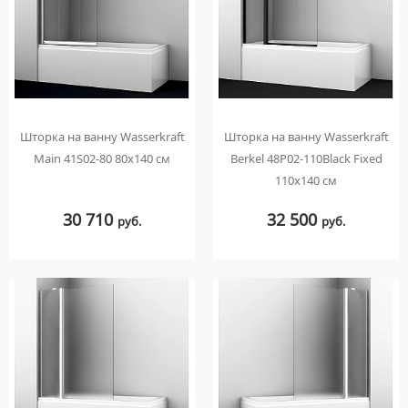
МЕБЕЛЬНЫЕ УМЫВАЛЬНИКИ
ПРИСТАВНЫЕ УНИТАЗЫ
СМЕСИТЕЛИ НА БОРТ ВАННЫ
НАКЛАДНЫЕ УМЫВАЛЬНИКИ
УНИТАЗЫ-КОМПАКТЫ
ТЕРМОСТАТИЧЕСКИЕ СМЕСИТЕЛИ
ПОДВЕСНЫЕ УМЫВАЛЬНИКИ
УНИТАЗЫ С БИДЕТКОЙ
ЦВЕТНЫЕ СМЕСИТЕЛИ
УМЫВАЛЬНИКИ НАД СТИРАЛЬНЫМИ МАШИНАМИ
КРЫШКИ-СИДЕНЬЯ
УГЛОВЫЕ ВЕНТИЛЯ ДЛЯ СМЕСИТЕЛЕЙ
УМЫВАЛЬНИКИ С ПЬЕДЕСТАЛАМИ
КОМПЛЕКТУЮЩИЕ ДЛЯ УНИТАЗОВ
Шторка на ванну Wasserkraft
Шторка на ванну Wasserkraft
ПЬЕДЕСТАЛЫ ДЛЯ УМЫВАЛЬНИКОВ
Main 41S02-80 80х140 см
Berkel 48P02-110Black Fixed
ПОЛУПЬЕДЕСТАЛЫ ДЛЯ УМЫВАЛЬНИКОВ
110х140 см
30 710
32 500
руб.
руб.