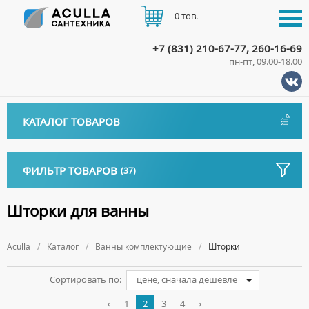
0 тов.
+7 (831) 210-67-77, 260-16-69
пн-пт, 09.00-18.00
КАТАЛОГ
КАТАЛОГ ТОВАРОВ
АКЦИИ
Аксессуары
ДОСТАВКА
ФИЛЬТР ТОВАРОВ
(37)
ДЕРЖАТЕЛИ
Биде
ОПЛАТА
ДИСПЕНСЕРЫ
НАПОЛЬНЫЕ БИДЕ
Длина, см
Ванны
Шторки для ванны
ДОЗАТОРЫ ДЛЯ МЫЛА
ПОДВЕСНЫЕ БИДЕ
АКРИЛОВЫЕ ВАННЫ
КОНТАКТЫ
Ванны комплектующие
Высота, см
ЕРШИКИ
КРЫШКИ ДЛЯ БИДЕ
Aculla
МРАМОРНЫЕ ВАННЫ
Каталог
Ванны комплектующие
Шторки
Тип
БОКОВЫЕ ПАНЕЛИ
КРЮЧКИ
СИФОНЫ ДЛЯ БИДЕ
ОТДЕЛЬНОСТОЯЩИЕ ВАННЫ
НОЖКИ
МЫЛЬНИЦЫ
Сортировать по:
цене, сначала дешевле
Форма
СТАЛЬНЫЕ ВАННЫ
ПОДГОЛОВНИКИ
ПОЛОТЕНЦЕДЕРЖАТЕЛИ
‹
1
2
3
4
›
СИДЯЧИЕ ВАННЫ