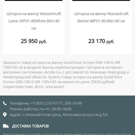
Шторка на ванну Wasserkraft
Шторка на ванну Wasserkraft
Leine 35P01-80White 80х140
Berkel 48P01-80 80х140 см
см
25 950
23 170
руб.
руб.
Закажите товар шторка на ванну Good Door Screen GR4-100-G-WE
100х140 см в разделе Ванны комплектующие / Шторки в интернет-
магазине сантехники «Aculla.ru» с доставкой по Нижнему Новгороду и
Нижегородской области. Купить товар шторка на ванну Good Door
Screen GR4-100-G-WE 100х140 см можно по цене 25630 рублей
(характеристики, фото, описание).
Телефоны: +7 (831) 210-67-77, 260-16-69
Режим работы: пн-пт, 09.00-18.00
Адрес: г.Нижний Новгород, Московское шоссе д.52г
ДОСТАВКА ТОВАРОВ
Бесплатная доставка заказов по Нижнему Новгороду при заказе от