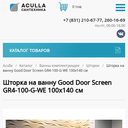
0 тов.
+7 (831) 210-67-77, 260-16-69
пн-пт, 09.00-18.00
КАТАЛОГ
КАТАЛОГ ТОВАРОВ
АКЦИИ
Аксессуары
ДОСТАВКА
Aculla
Каталог
Ванны комплектующие
Шторки
Шторка на
ванну Good Door Screen GR4-100-G-WE 100х140 см
ДЕРЖАТЕЛИ
Биде
ОПЛАТА
Шторка на ванну Good Door Screen
ДИСПЕНСЕРЫ
НАПОЛЬНЫЕ БИДЕ
Ванны
GR4-100-G-WE 100х140 см
ДОЗАТОРЫ ДЛЯ МЫЛА
ПОДВЕСНЫЕ БИДЕ
АКРИЛОВЫЕ ВАННЫ
КОНТАКТЫ
Ванны комплектующие
ЕРШИКИ
КРЫШКИ ДЛЯ БИДЕ
МРАМОРНЫЕ ВАННЫ
БОКОВЫЕ ПАНЕЛИ
КРЮЧКИ
СИФОНЫ ДЛЯ БИДЕ
ОТДЕЛЬНОСТОЯЩИЕ ВАННЫ
НОЖКИ
МЫЛЬНИЦЫ
СТАЛЬНЫЕ ВАННЫ
ПОДГОЛОВНИКИ
ПОЛОТЕНЦЕДЕРЖАТЕЛИ
СИДЯЧИЕ ВАННЫ