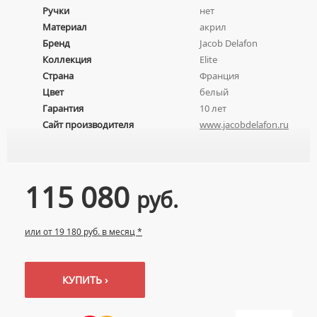
Ручки
нет
ПОДВЕСНЫЕ УМЫВАЛЬНИКИ
УНИТАЗЫ С БИДЕТКОЙ
ЦВЕТНЫЕ СМЕСИТЕЛИ
Материал
акрил
УМЫВАЛЬНИКИ НАД СТИРАЛЬНЫМИ МАШИНАМИ
КРЫШКИ-СИДЕНЬЯ
УГЛОВЫЕ ВЕНТИЛЯ ДЛЯ СМЕСИТЕЛЕЙ
Бренд
Jacob Delafon
УМЫВАЛЬНИКИ С ПЬЕДЕСТАЛАМИ
КОМПЛЕКТУЮЩИЕ ДЛЯ УНИТАЗОВ
Коллекция
Elite
ПЬЕДЕСТАЛЫ ДЛЯ УМЫВАЛЬНИКОВ
Страна
Франция
Цвет
белый
ПОЛУПЬЕДЕСТАЛЫ ДЛЯ УМЫВАЛЬНИКОВ
Гарантия
10 лет
Сайт производителя
www.jacobdelafon.ru
115 080
руб.
или от 19 180 руб. в месяц *
КУПИТЬ ›