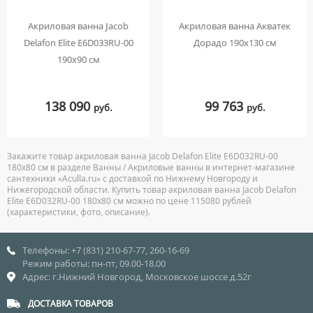
Акриловая ванна Jacob
Акриловая ванна Акватек
Delafon Elite E6D033RU-00
Дорадо 190х130 см
190x90 см
138 090
99 763
руб.
руб.
Закажите товар акриловая ванна Jacob Delafon Elite E6D032RU-00
180x80 см в разделе Ванны / Акриловые ванны в интернет-магазине
сантехники «Aculla.ru» с доставкой по Нижнему Новгороду и
Нижегородской области. Купить товар акриловая ванна Jacob Delafon
Elite E6D032RU-00 180x80 см можно по цене 115080 рублей
(характеристики, фото, описание).
Телефоны: +7 (831) 210-67-77, 260-16-69
Режим работы: пн-пт, 09.00-18.00
Адрес: г.Нижний Новгород, Московское шоссе д.52г
ДОСТАВКА ТОВАРОВ