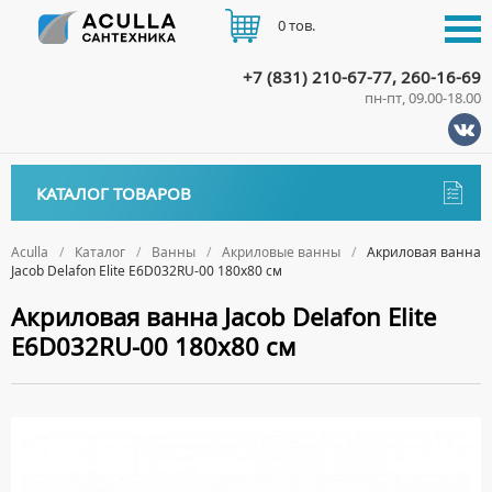
0 тов.
+7 (831) 210-67-77, 260-16-69
пн-пт, 09.00-18.00
КАТАЛОГ
КАТАЛОГ ТОВАРОВ
АКЦИИ
Аксессуары
ДОСТАВКА
Aculla
Каталог
Ванны
Акриловые ванны
Акриловая ванна
Jacob Delafon Elite E6D032RU-00 180x80 см
ДЕРЖАТЕЛИ
Биде
ОПЛАТА
Акриловая ванна Jacob Delafon Elite
ДИСПЕНСЕРЫ
НАПОЛЬНЫЕ БИДЕ
Ванны
E6D032RU-00 180x80 см
ДОЗАТОРЫ ДЛЯ МЫЛА
ПОДВЕСНЫЕ БИДЕ
КОНТАКТЫ
АКРИЛОВЫЕ ВАННЫ
ЕРШИКИ
КРЫШКИ ДЛЯ БИДЕ
МРАМОРНЫЕ ВАННЫ
КРЮЧКИ
СИФОНЫ ДЛЯ БИДЕ
ОТДЕЛЬНОСТОЯЩИЕ ВАННЫ
МЫЛЬНИЦЫ
СТАЛЬНЫЕ ВАННЫ
ПОЛОТЕНЦЕДЕРЖАТЕЛИ