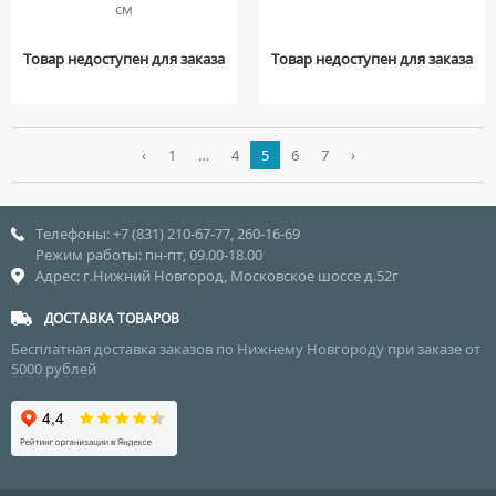
см
Товар недоступен для заказа
Товар недоступен для заказа
‹
1
…
4
5
6
7
›
Телефоны: +7 (831) 210-67-77, 260-16-69
Режим работы: пн-пт, 09.00-18.00
Адрес: г.Нижний Новгород, Московское шоссе д.52г
ДОСТАВКА ТОВАРОВ
Бесплатная доставка заказов по Нижнему Новгороду при заказе от
5000 рублей