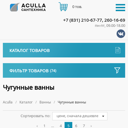
0 тов.
+7 (831) 210-67-77, 260-16-69
пн-пт, 09.00-18.00
КАТАЛОГ
КАТАЛОГ ТОВАРОВ
АКЦИИ
Аксессуары
ДОСТАВКА
ФИЛЬТР ТОВАРОВ
(74)
ДЕРЖАТЕЛИ
Биде
ОПЛАТА
ДИСПЕНСЕРЫ
НАПОЛЬНЫЕ БИДЕ
Длина, см
Ванны
Чугунные ванны
ДОЗАТОРЫ ДЛЯ МЫЛА
ПОДВЕСНЫЕ БИДЕ
КОНТАКТЫ
Ширина, см
АКРИЛОВЫЕ ВАННЫ
ЕРШИКИ
КРЫШКИ ДЛЯ БИДЕ
Aculla
Каталог
Ванны
Чугунные ванны
МРАМОРНЫЕ ВАННЫ
Ручки
КРЮЧКИ
СИФОНЫ ДЛЯ БИДЕ
ОТДЕЛЬНОСТОЯЩИЕ ВАННЫ
МЫЛЬНИЦЫ
Сортировать по:
цене, сначала дешевле
Антискользящее покрытие
СТАЛЬНЫЕ ВАННЫ
ПОЛОТЕНЦЕДЕРЖАТЕЛИ
‹
1
…
4
5
6
7
›