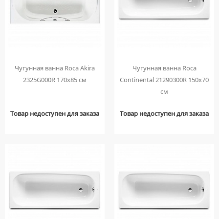
ПОДВЕСНЫЕ УМЫВАЛЬНИКИ
УНИТАЗЫ С БИДЕТКОЙ
ЦВЕТНЫЕ СМЕСИТЕЛИ
УМЫВАЛЬНИКИ НАД СТИРАЛЬНЫМИ МАШИНАМИ
КРЫШКИ-СИДЕНЬЯ
УГЛОВЫЕ ВЕНТИЛЯ ДЛЯ СМЕСИТЕЛЕЙ
УМЫВАЛЬНИКИ С ПЬЕДЕСТАЛАМИ
КОМПЛЕКТУЮЩИЕ ДЛЯ УНИТАЗОВ
ПЬЕДЕСТАЛЫ ДЛЯ УМЫВАЛЬНИКОВ
ПОЛУПЬЕДЕСТАЛЫ ДЛЯ УМЫВАЛЬНИКОВ
Чугунная ванна Roca Akira
Чугунная ванна Roca
2325G000R 170х85 см
Continental 21290300R 150х70
см
Товар недоступен для заказа
Товар недоступен для заказа