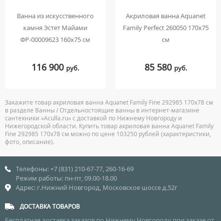
Ванна из искусственного
Акриловая ванна Aquanet
камня Эстет Майами
Family Perfect 260050 170х75
ФР-00009623 160х75 см
см
116 900
85 580
руб.
руб.
Закажите товар акриловая ванна Aquanet Family Fine 292985 170х78 см
в разделе Ванны / Отдельностоящие ванны в интернет-магазине
сантехники «Aculla.ru» с доставкой по Нижнему Новгороду и
Нижегородской области. Купить товар акриловая ванна Aquanet Family
Fine 292985 170х78 см можно по цене 103250 рублей (характеристики,
фото, описание).
Телефоны: +7 (831) 210-67-77, 260-16-69
Режим работы: пн-пт, 09.00-18.00
Адрес: г.Нижний Новгород, Московское шоссе д.52г
ДОСТАВКА ТОВАРОВ
Бесплатная доставка заказов по Нижнему Новгороду при заказе от