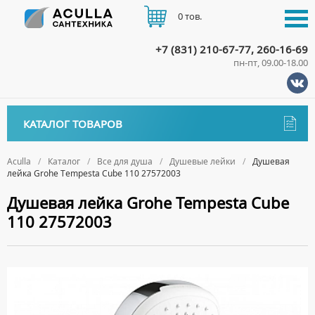
0 тов.
+7 (831) 210-67-77, 260-16-69
пн-пт, 09.00-18.00
КАТАЛОГ
КАТАЛОГ ТОВАРОВ
АКЦИИ
Аксессуары
ДОСТАВКА
Aculla
Каталог
Все для душа
Душевые лейки
Душевая
лейка Grohe Tempesta Cube 110 27572003
ДЕРЖАТЕЛИ
Биде
ОПЛАТА
Душевая лейка Grohe Tempesta Cube
ДИСПЕНСЕРЫ
НАПОЛЬНЫЕ БИДЕ
Ванны
110 27572003
ДОЗАТОРЫ ДЛЯ МЫЛА
ПОДВЕСНЫЕ БИДЕ
АКРИЛОВЫЕ ВАННЫ
КОНТАКТЫ
Ванны комплектующие
ЕРШИКИ
КРЫШКИ ДЛЯ БИДЕ
МРАМОРНЫЕ ВАННЫ
БОКОВЫЕ ПАНЕЛИ
Водонагреватели
КРЮЧКИ
СИФОНЫ ДЛЯ БИДЕ
ОТДЕЛЬНОСТОЯЩИЕ ВАННЫ
НОЖКИ
ВОДОНАГРЕВАТЕЛИ КОМБИНИРОВАННОГО НАГРЕВА
Все для душа
МЫЛЬНИЦЫ
СТАЛЬНЫЕ ВАННЫ
ПОДГОЛОВНИКИ
ВОДОНАГРЕВАТЕЛИ КОСВЕННОГО НАГРЕВА
ПОЛОТЕНЦЕДЕРЖАТЕЛИ
ДУШЕВЫЕ ДВЕРИ
СИДЯЧИЕ ВАННЫ