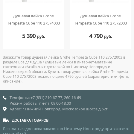
Душевая лейка Grohe
Душевая лейка Grohe
Tempesta Cube 110 27574003
Tempesta Cube 110 27572003
5 390
4 790
руб.
руб.
Закажите товар душевая лейка Grohe Tempesta Cube 110 27572003 в
разделе Все для душа / Душевые лейки в интернет-магазине
сантехники «Aculla.ru» с доставкой по Нижнему Новгороду и
Нижегородской области. Купить товар душевая лейка Grohe Tempesta
Cube 110 27572003 можно по цене 4790 рублей (характеристики, фото,
описание).
Телефоны: +7 (831) 210-67-77, 260-16-69
Режим работы: пн-пт, 09.00-18.00
Адрес: г.Нижний Новгород, Московское шоссе д.52г
ДОСТАВКА ТОВАРОВ
Бесплатная доставка заказов по Нижнему Новгороду при заказе от