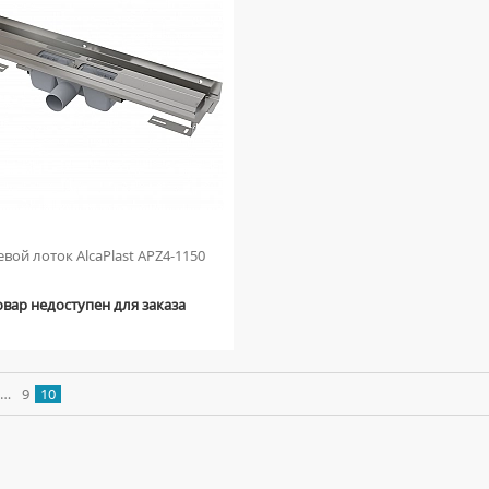
вой лоток AlcaPlast APZ4-1150
овар недоступен для заказа
…
9
10