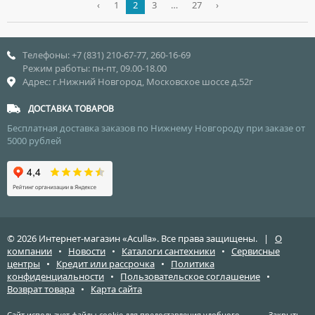
‹
1
2
3
…
27
›
Телефоны: +7 (831) 210-67-77, 260-16-69
Режим работы: пн-пт, 09.00-18.00
Адрес: г.Нижний Новгород, Московское шоссе д.52г
ДОСТАВКА ТОВАРОВ
Бесплатная доставка заказов по Нижнему Новгороду при заказе от
5000 рублей
© 2026 Интернет-магазин «Aculla». Все права защищены. |
О
компании
•
Новости
•
Каталоги сантехники
•
Сервисные
центры
•
Кредит или рассрочка
•
Политика
конфиденциальности
•
Пользовательское соглашение
•
Возврат товара
•
Карта сайта
Сайт использует файлы cookie для предоставления удобного,
Закрыть